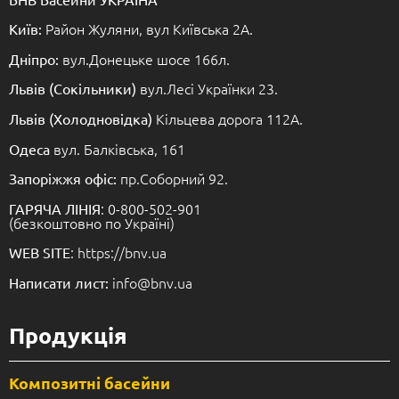
Район Жуляни, вул Київська 2А.
Київ:
вул.Донецьке шосе 166л.
Дніпро:
вул.Лесі Українки 23.
Львів (Сокільники)
Кільцева дорога 112А.
Львів (Холодновідка)
вул. Балківська, 161
Одеса
пр.Соборний 92.
Запоріжжя офіс:
: 0-800-502-901
ГАРЯЧА ЛІНІЯ
(безкоштовно по Україні)
: https://bnv.ua
WEB SITE
info@bnv.ua
Написати лист:
Продукція
Композитні басейни