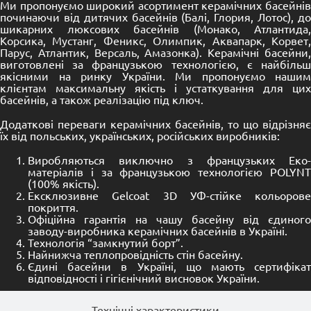
Ми пропонуємо широкий асортимент керамічних басейнів
починаючи від дитячих басейнів (Балі, Глория, Лотос), до
шикарних люксових басейнів (Монако, Атлантида,
Корсика
,
Мустанг
,
Феникс
,
Олимпик
,
Аквапарк
,
Корвет
Парус
,
Атлантик
,
Версаль
,
Амазонка
). Керамічні басейни
виготовлені за французькою технологією, є найбільш
якісними на ринку України. Ми пропонуємо нашим
клієнтам максимальну якість і устаткування для цих
басейнів, а також реалізацію під ключ.
Додаткові переваги керамічних басейнів, то що відрізняє
їх від польських, українських, російських виробників:
Виробляються виключно з французьких Еко-
матеріалів і за французькою технологією POLYNT
(100% якість).
Ексклюзивне Gelcoat 3D УФ-стійке кольорове
покриття.
Офіційна гарантія на чашу басейну від єдиного
заводу-виробника керамічних басейнів в Україні.
Технологія “замкнутий борт”.
Найнижча теплопровідність стін басейну.
Єдині басейни в Україні, що мають сертифікат
відповідності і гігієнічний висновок України.
Технічні характеристики