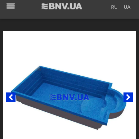
RU
UA