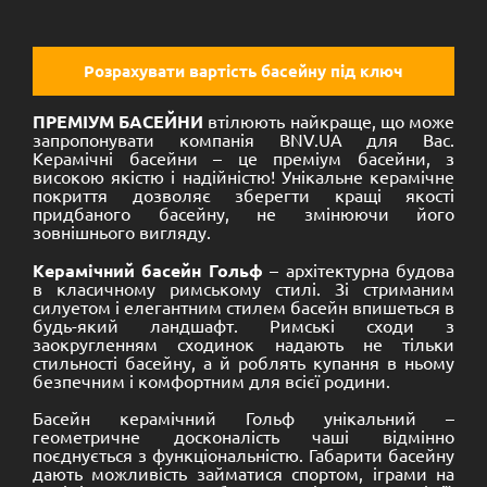
Розрахувати вартість басейну під ключ
ПРЕМІУМ БАСЕЙНИ
втілюють найкраще, що може
запропонувати компанія BNV.UA для Вас.
Керамічні басейни – це преміум басейни, з
високою якістю і надійністю! Унікальне керамічне
покриття дозволяє зберегти кращі якості
придбаного басейну, не змінюючи його
зовнішнього вигляду.
Керамічний басейн Гольф
– архітектурна будова
в класичному римському стилі. Зі стриманим
силуетом і елегантним стилем басейн впишеться в
будь-який ландшафт. Римські сходи з
заокругленням сходинок надають не тільки
стильності басейну, а й роблять купання в ньому
безпечним і комфортним для всієї родини.
Басейн керамічний Гольф унікальний –
геометричне досконалість чаші відмінно
поєднується з функціональністю. Габарити басейну
дають можливість займатися спортом, іграми на