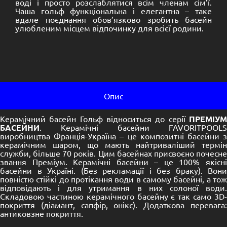
воді і просто розслаблятися всім членам сім’ї.
Чаша гольф функціональна і елегантна – таке
вдале поєднання обов’язково зробить басейн
улюбленим місцем відпочинку для всієї родини.
Опис
Керамічний басейн Гольф відноситься до серії
ПРЕМІУМ
БАСЕЙНИ
. Керамічні басейни FAVORITPOOLS
виробництва Франція-Україна – це композитні басейни з
керамічним шаром, що мають найтриваліший термін
служби, більше 70 років. Цим басейнах присвоєно почесне
звання Преміум. Керамічні басейни – це 100% якісні
басейни в Україні. (Без рекламації і без браку). Вони
повністю стійкі до протікання води в самому басейні, а тож
відповідають і для утримання в них солоної води.
Складовою частиною керамічного басейну є так само 3D-
покриття (діамант, сапфір, онікс). Додаткова перевага:
антиковзне покриття.