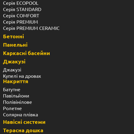
Серія ECOPOOL
Серія STANDARD
Серія COMFORT
Серія PREMIUM
Серія PREMIUM CERAMIC
Бетонні
Панельні
Каркасні басейни
Джакузі
Джакузі
Купелі на дровах
Накриття
Батутне
Павільйони
Полівінілове
Ролетне
Солярна плівка
Навісні системи
Терасна дошка