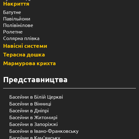
Накриття
Батутне
Павільйони
Полівінілове
Ролетне
Солярна плівка
Навісні системи
Терасна дошка
Мармурова крихта
Представництва
Басейни в Білій Церкві
Басейни в Вінниці
Басейни в Дніпрі
Басейни в Житомирі
Басейни в Запоріжжі
Басейни в Івано-Франковську
Басейни в Кам’янську