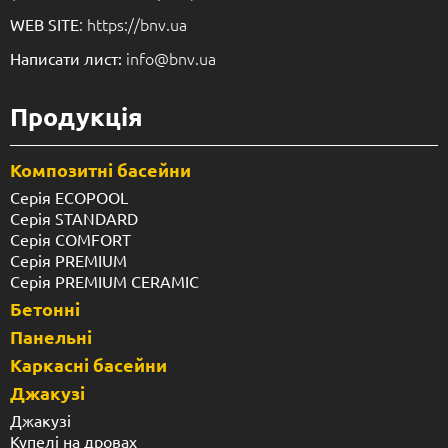
: https://bnv.ua
WEB SITE
info@bnv.ua
Написати лист:
Продукція
Композитні басейни
Серія ECOPOOL
Серія STANDARD
Серія COMFORT
Серія PREMIUM
Серія PREMIUM CERAMIC
Бетонні
Панельні
Каркасні басейни
Джакузі
Джакузі
Купелі на дровах