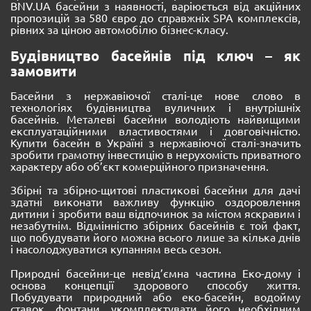
BNV.UA басейни з наявності, варіюється від акційних
пропозицій за 580 євро до справжніх SPA комплексів,
рівних за ціною автомобілю бізнес-класу.
Будівництво басейнів під ключ – як
замовити
Басейни з нержавіючої сталі-це нове слово в
технологіях будівництва вуличних і внутрішніх
басейнів. Металеві басейни володіють найвищими
експлуатаційними властивостями і довговічністю.
Купити басейн в Україні з нержавіючої сталі-значить
зробити грамотну інвестицію в нерухомість приватного
характеру або об’єкт комерційного призначення.
Збірні та збірно-щитові пластикові басейни для дачі
здатні виконати важливу функцію оздоровлення
дитини і зробити ваш відпочинок за містом яскравим і
незабутнім. Відмінністю збірних басейнів є той факт,
що побудувати його можна всього лише за кілька днів
і насолоджуватися купанням весь сезон.
Природні басейни-це невід’ємна частина Еко-дому і
основа концепції здорового способу життя.
Побудувати природний або еко-басейн, водойму
ставок, фонтани, укомплектувати його необхідним