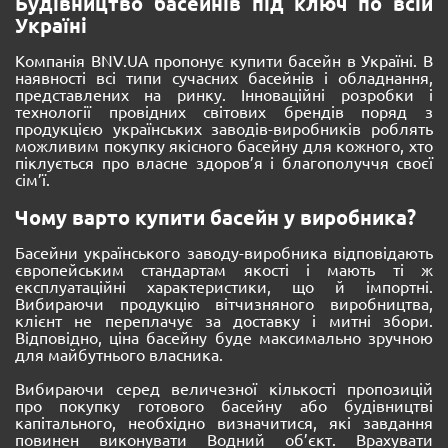
Будівництво басейнів під ключ по всій
Україні
Компанія BNV.UA пропонує купити басейн в Україні. В
наявності всі типи сучасних басейнів і обладнання,
представлених на ринку. Інноваційні розробки і
технології провідних світових брендів поряд з
продукцією українських заводів-виробників роблять
можливим покупку якісного басейну для кожного, хто
піклується про власне здоров’я і благополуччя своєї
сім’ї.
Чому варто купити басейн у виробника?
Басейни українського заводу-виробника відповідають
європейським стандартам якості і мають ті ж
експлуатаційні характеристики, що й імпортні.
Вибираючи продукцію вітчизняного виробництва,
клієнт не переплачує за доставку і митні збори.
Відповідно, ціна басейну буде максимально зручною
для майбутнього власника.
Вибираючи серед величезної кількості пропозицій
про покупку готового басейну або будівництві
капітального, необхідно визначитися, які завдання
повинен виконувати Водний об’єкт. Врахувати