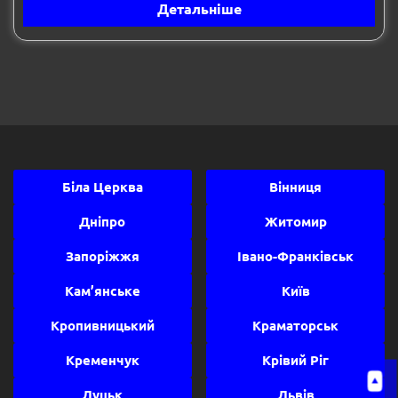
Детальніше
Біла Церква
Вінниця
Дніпро
Житомир
Запоріжжя
Івано-Франківськ
Кам’янське
Київ
Кропивницький
Краматорськ
Кременчук
Крівий Ріг
Луцьк
Львів