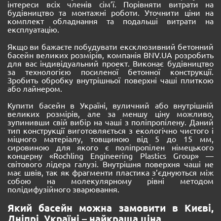
інтереси всіх членів сім’ї. Порівняти витрати на
будівництво та монтажні роботи. Уточнити ціни на
комплект обладнання та подальші витрати на
експлуатацію.
Якщо ви бажаєте побудувати ексклюзивний бетонний
басейн великих розмірів, компанія BNV.UA розробить
для вас індивідуальний проект. Виконає будівництво
за технологією посиленої бетонної конструкції.
Зробить обробку внутрішньої поверхні чаші плиткою
або лайнером.
Купити басейн в Україні, вуличний або внутрішній
великих розмірів, але за меншу ціну можливо,
зупинивши свій вибір на чаші з поліпропілену. Даний
тип конструкції виготовляється з екологічно чистого і
міцного матеріалу, товщиною від 5 до 15 мм,
сировиною для якого є поліпропілен німецького
концерну «Rochling Engineering Plastics Group» —
світового лідера галузі. Внутрішня поверхня чаші не
має швів, так як фрагменти пластика з’єднуються між
собою на молекулярному рівні методом
полідифузійного зварювання.
Який басейн можна замовити в Києві,
Дніпрі, Україні – найкраща ціна