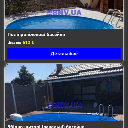
Поліпропіленові басейни
612 €
Ціна від
Детальніше
Збірно-щитові (панельні) басейни