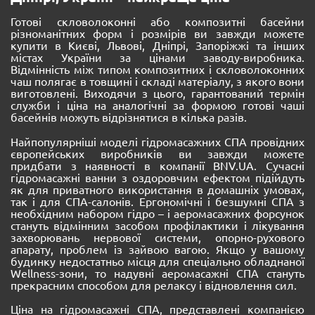
Готові скловолоконні або композитні басейни
різноманітних форм і розмірів ви завжди можете
купити в Києві, Львові, Дніпрі, Запоріжжі та інших
містах України за цінами заводу-виробника.
Відмінність між типом композитних і скловолоконних
чаш полягає в товщині і складі матеріалу, з якого вони
виготовлені. Виходячи з цього, гарантований термін
служби і ціна на аналогічні за формою готові чаші
басейнів можуть відрізнятися в кілька разів.
Найпопулярніші моделі гідромасажних СПА провідних
європейських виробників ви завжди можете
придбати з наявності в компанії BNV.UA. Сучасні
гідромасажні ванни з оздоровчим ефектом підійдуть
як для приватного використання в домашніх умовах,
так і для СПА-салонів. Ергономічні і безшумні СПА з
необхідним набором гідро – і аеромасажних форсунок
стануть відмінним засобом профілактики і лікування
захворювань нервової системи, опорно-рухового
апарату, проблем із зайвою вагою. Якщо у вашому
будинку недостатньо місця для спеціально обладнаної
Wellness-зони, то надувні аеромасажні СПА стануть
прекрасним способом для релаксу і відновлення сил.
Ціна на гідромасажні СПА, представлені компанією