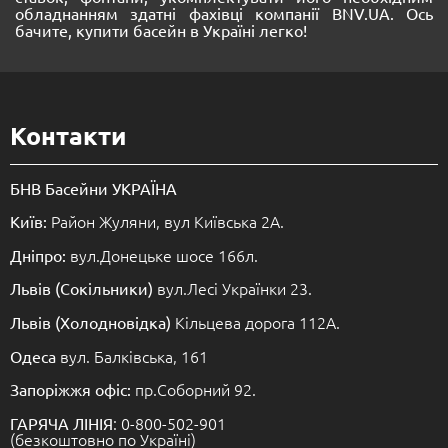
обладнанням здатні фахівці компанії BNV.UA. Ось
бачите, купити басейн в Україні легко!
Контакти
БНВ Басейни УКРАЇНА
Район Жуляни, вул Київська 2А.
Київ:
вул.Донецьке шосе 166л.
Дніпро:
вул.Лесі Українки 23.
Львів (Сокільники)
Кільцева дорога 112А.
Львів (Холодновідка)
вул. Балківська, 161
Одеса
пр.Соборний 92.
Запоріжжя офіс:
: 0-800-502-901
ГАРЯЧА ЛІНІЯ
(безкоштовно по Україні)