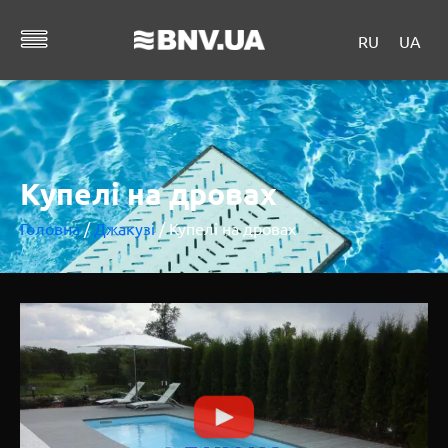
RU
UA
Купелі на дровах
Головна
/
Джакузі
/ Купелі на дровах