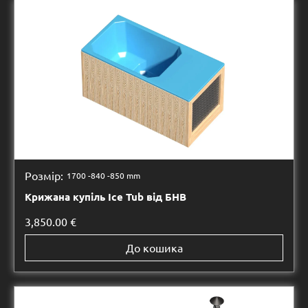
Розмір:
1700 -
840 -
850 mm
Крижана купіль Ice Tub від БНВ
3,850.00
€
До кошика