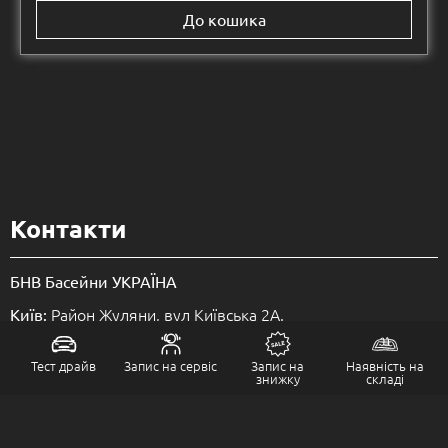
До кошика
Контакти
БНВ Басейни УКРАЇНА
Район Жуляни, вул Київська 2А.
Київ:
вул.Донецьке шосе 166л.
Дніпро:
Тест драйв
Запис на сервіс
Запис на
Наявність на
знижку
складі
вул.Лесі Українки 23.
Львів (Сокільники)
Кільцева дорога 112А.
Львів (Холодновідка)