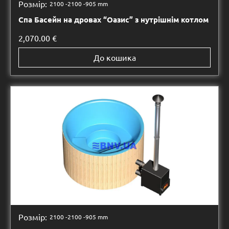
Розмір:
2100 -
2100 -
905 mm
Спа Басейн на дровах “Оазис” з нутрішнім котлом
2,070.00
€
До кошика
Розмір:
2100 -
2100 -
905 mm