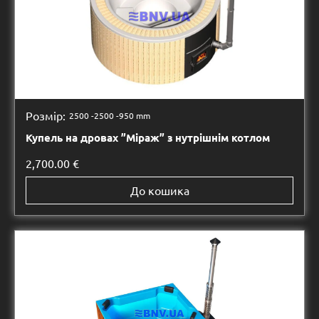
Розмір:
2500 -
2500 -
950 mm
Купель на дровах ”Міраж” з нутрішнім котлом
2,700.00
€
До кошика