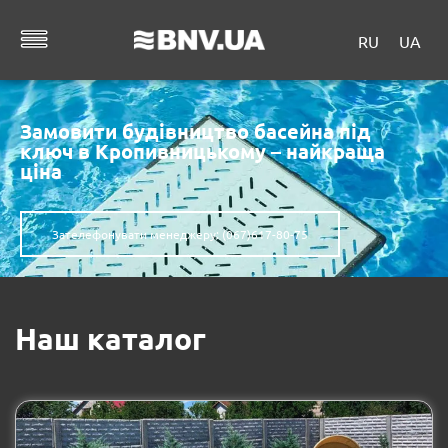
RU
UA
Замовити будівництво басейна під
ключ в Кропивницькому – найкраща
ціна
Зателефонувати менеджеру: (067)617-80-75
Наш каталог