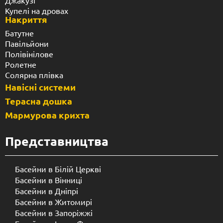
Джакузі
Купелі на дровах
Накриття
Батутне
Павільйони
Полівінілове
Ролетне
Солярна плівка
Навісні системи
Терасна дошка
Мармурова крихта
Представництва
Басейни в Білій Церкві
Басейни в Вінниці
Басейни в Дніпрі
Басейни в Житомирі
Басейни в Запоріжжі