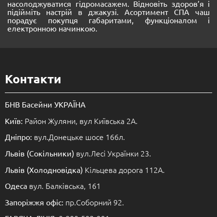
насолоджуватися гідромасажем. Відновіть здоров’я і
підійміть настрій в джакузі. Асортимент СПА чаш
порадує покупця габаритами, функціоналом і
електронною начинкою.
Контакти
БНВ Басейни УКРАЇНА
Район Жуляни, вул Київська 2А.
Київ:
вул.Донецьке шосе 166л.
Дніпро:
вул.Лесі Українки 23.
Львів (Сокільники)
Кільцева дорога 112А.
Львів (Холодновідка)
вул. Балківська, 161
Одеса
пр.Соборний 92.
Запоріжжя офіс: