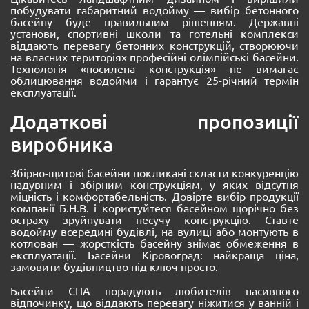
побудувати габаритний водойму — вибір бетонного
басейну буде правильним рішенням. Державні
установи, спортивні школи та готельні комплекси
віддають перевагу бетонних конструкцій, створюючи
на власних територіях професійні олімпійські басейни.
Технологія «посилена конструкція» не вимагає
облицювання водойми і гарантує 25-річний термін
експлуатації.
Додаткові пропозиції
виробника
Збірно-щитові басейни покликані скласти конкуренцію
надувним і збірним конструкціям, у яких відсутня
міцність і комфортабельність. Довірте вибір продукції
компанії Б.Н.В. і користуйтеся басейном щорічно без
остраху зруйнувати несучу конструкцію. Ставте
водойму всередині будівлі, на вулиці або монтують в
котлован — жорсткість басейну знімає обмеження в
експлуатації. Басейни Кіровоград: найкраща ціна,
замовити будівництво під ключ просто.
Басейни СПА порадують любителів пасивного
відпочинку, що віддають перевагу ніжитися у ванній і