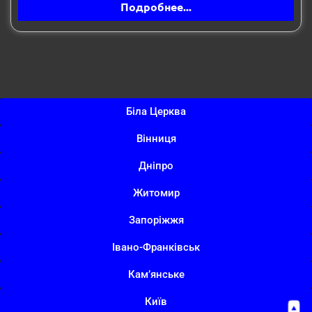
Подробнее...
Біла Церква
Вінниця
Дніпро
Житомир
Запоріжжя
Івано-Франківськ
Кам’янське
Київ