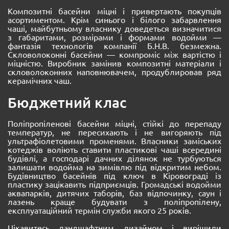
Композитні басейни міцні і привертають покупців
асортиментом. Крім синього і білого забарвлення
чаші, майбутньому власнику доведеться визначитися
з габаритами, розмірами і формами водойми —
фантазія технологів компанії Б.Н.В. безмежна.
Скловолоконні басейни — компроміс між вартістю і
міцністю. Виробник замінив композитні матеріали і
скловолоконних наповнювачем, продублировав ряд
керамічних чаш.
Бюджетний клас
Поліпропіленові басейни міцні, стійкі до перепаду
температур, не пересихають і не вигоряють під
ультрафіолетовими променями. Власники заміських
котеджів воліють ставити пластикові чаші всередині
будівлі, а господарі дачних ділянок не турбуються
залишати водойма на зимівлю під відкритим небом.
Будівництво басейнів під ключ в Кіровограді із
пластику зацікавить підприємців. Громадські водойми
аквапарків, дитячих таборів, баз відпочинку, саун і
лазень краще будувати з поліпропілену,
експлуатаційний термін служби якого 25 років.
Цікавитесь ландшафтним дизайном і вирішили