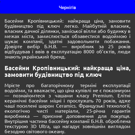
Чернігів
Басейни Кропівницький: найкраща ціна, замовити
будівництво під ключ легко. Майбутній власник,
власник дачної ділянки, заміської вілли або будинку в
межах міста, замислюється обзавестися водоймою і
шукає компанії, здатні задовольнити побажання.
Довірте вибір Б.Н.В. — виробник за 25 років
відбудував і ввів в експлуатацію 8000 об’єктів, люди
знають український бренд.
Басейни Кропівницький: найкраща ціна,
замовити будівництво під ключ
Мрієте про багаторічному терміні експлуатації
водойми, та вважаєте, що ціна купівлі не є показниуом
— познайомтеся з чашами класу Premium. Елітні
керамічні басейни міцні і прослужать 70 років, адже
чаші посилені шаром Ceramics. Французькі технології,
екологічно чисті матеріали, 25-річна гарантія
виробника — приємне доповнення для покупця.
Внутрішня частина бассейну компанії Б.Н.В. оброблена
текстурою 3D Ultra, що нагадує зовнішнім виглядом
безодню світового океану.