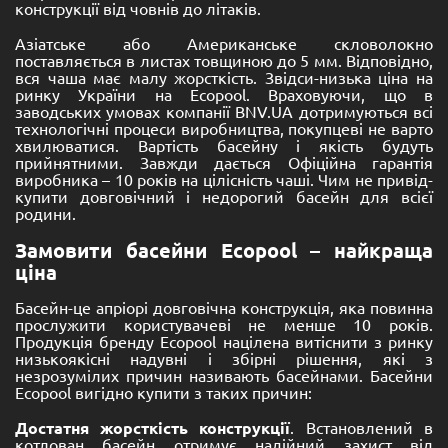
конструкції від човнів до літаків.
Азіатське або Американське скловолокно
поставляється в листах товщиною до 5 мм. Відповідно,
вся чаша має малу жорсткість. Звідси-низька ціна на
ринку України на Ecopool. Враховуючи, що в
заводських умовах компанії BNV.UA дотримуються всі
технологічні процеси виробництва, покупцеві не варто
хвилюватися. Вартість басейну і якість будуть
прийнятними. Завжди дається Офіційна гарантія
виробника – 10 років на цілісність чаші. Чим не привід-
купити довговічний і недорогий басейн для всієї
родини.
Замовити басейни Ecopool – найкраща
ціна
Басейн-це апріорі довговічна конструкція, яка повинна
прослужити користувачеві не менше 10 років.
Продукція бренду Ecopool націлена витіснити з ринку
низькоякісні надувні і збірні рішення, які з
незрозумілих причин називають басейнами. Басейни
Ecopool вигідно купити з таких причин:
Достатня жорсткість конструкції
. Встановлений в
котлован басейн отримує надійний захист від