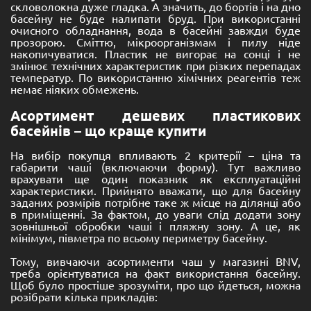
скловолокна дуже гладка. А значить, до бортів і на дно
басейну не буде налипати бруд. При використанні
очисного обладнання, вода в басейні завжди буде
прозорою. Сміттю, мікроорганізмам і пилу ніде
накопичуватися. Пластик не вигорає на сонці і не
змінює технічних характеристик при різких перепадах
температур. По використанню хімічних реагентів теж
немає ніяких обмежень.
Асортимент дешевих пластикових
басейнів – що краще купити
На вибір покупця впливають 2 критерії – ціна та
габарити чаші (включаючи форму). Тут важливо
врахувати ще один показник як експлуатаційні
характеристики. Прийнято вважати, що для басейну
заданих розмірів потрібне таке ж місце на ділянці або
в приміщенні. За фактом, до уваги слід додати зону
зовнішньої обробки чаші і пляжну зону. А це, як
мінімум, півметра по всьому периметру басейну.
Тому, вивчаючи асортименти чаш у магазині BNV,
треба орієнтуватися на факт використання басейну.
Щоб було простіше зрозуміти, про що йдеться, можна
розібрати кілька прикладів: