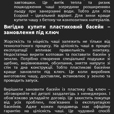
завтовшки. Це витік тепла та ризик
пошкодження чаші зсередини розширенням
льоду при замерзанні води. Тобто для літа
Ecopool – ідеальний варіант. Для зими краще
купити чашу з бетону чи композитних матеріалів.
Вигідно купити пластиковий басейн –
замовлення під ключ
Жорсткість та міцність чаші залежить не тільки від
технологічного процесу. На цілісність чаші в процесі
експлуатації впливає правильність монтажу.
Недостатньо вирити котлован та поставити басейн у
землю. Потрібно створення спеціальної подушки зі
щебню, вирівнювання, обсипання, зняття напруги зі
стін та дна конструкції. Тобто пластикові басейни
краще замовляти під ключ. Це коли виробник
виготовляє чашу, доставляє, встановлює у землю та
проводить запуск.
Вирішили замовити басейн із пластику під ключ –
обговорюйте всі деталі заздалегідь з менеджером. І
обов’язково укладайте договір. Це захистить покупця
від усіх проблем, пов’язаних із експлуатацією
басейнів. Адже кожен продавець має офіційну
гарантію на цілісність чаші. Це чудовий спосіб