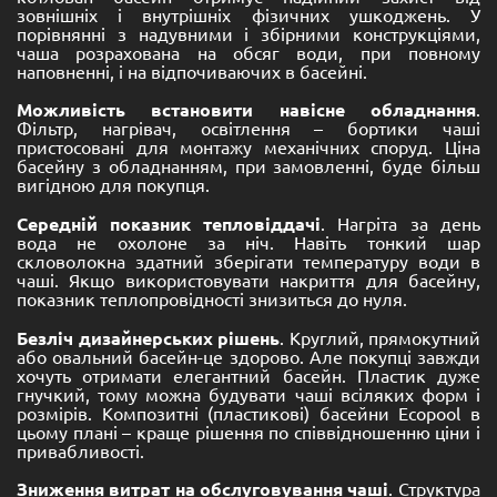
зовнішніх і внутрішніх фізичних ушкоджень. У
порівнянні з надувними і збірними конструкціями,
чаша розрахована на обсяг води, при повному
наповненні, і на відпочиваючих в басейні.
Можливість встановити навісне обладнання
.
Фільтр, нагрівач, освітлення – бортики чаші
пристосовані для монтажу механічних споруд. Ціна
басейну з обладнанням, при замовленні, буде більш
вигідною для покупця.
Середній показник тепловіддачі
. Нагріта за день
вода не охолоне за ніч. Навіть тонкий шар
скловолокна здатний зберігати температуру води в
чаші. Якщо використовувати накриття для басейну,
показник теплопровідності знизиться до нуля.
Безліч дизайнерських рішень
. Круглий, прямокутний
або овальний басейн-це здорово. Але покупці завжди
хочуть отримати елегантний басейн. Пластик дуже
гнучкий, тому можна будувати чаші всіляких форм і
розмірів. Композитні (пластикові) басейни Ecopool в
цьому плані – краще рішення по співвідношенню ціни і
привабливості.
Зниження витрат на обслуговування чаші
. Структура