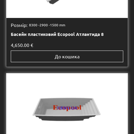
Розмір:
8300 -
2900 -
1500 mm
Басейн пластиковий Ecopool Атлантида 8
4,650.00
€
До кошика