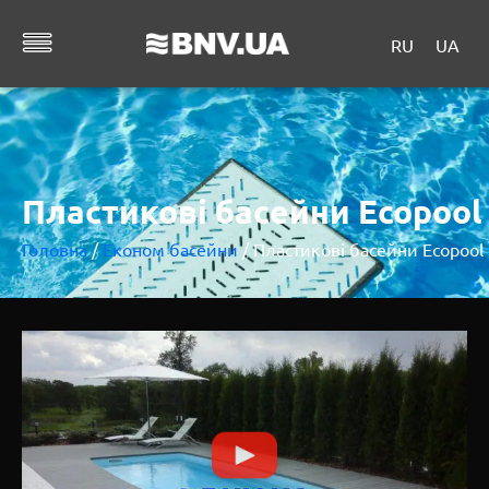
RU
UA
Пластикові басейни Ecopool
Головна
/
Економ басейни
/ Пластикові басейни Ecopool