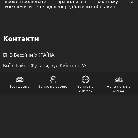
проконтролювати правильність монтажу та
убезпечити себе від непередбачених обставин.
Контакти
БНВ Басейни УКРАЇНА
Район Жуляни, вул Київська 2А.
Київ:
вул.Донецьке шосе 166л.
Дніпро:
вул.Лесі Українки 23.
Львів (Сокільники)
Тест драйв
Запис на сервіс
Запис на
Наявність на
знижку
складі
Кільцева дорога 112А.
Львів (Холодновідка)
вул. Балківська, 161
Одеса
пр.Соборний 92.
Запоріжжя офіс:
: 0-800-502-901
ГАРЯЧА ЛІНІЯ
(безкоштовно по Україні)