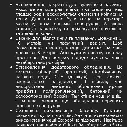
Встановлення накриття для вуличного басейну.
Якщо це не солярна плівка, яка стелиться над
гладдю води, враховуються елементи кріплення
тенту. Для них має бути місце на території
монтажу, поза стінами конструкції. А якщо
ставиться павільйон, то враховується внутрішня
та зовнішні зони.
Басейн для відпочинку та плавання. Довжина 5,
10 метрів чи проміжний варіант. Щоб
розмашисто плавати, краще дивитися на чаші
довші за 8 метрів. Або купити навісну систему
протитечії. Для релаксу підійде будь-яка чаша
негабаритних розмірів.
Встановлення додаткового обладнання. Це
система фільтрації, протитечії, підсвічування,
нагрівач води, СПА (джакузі). Цей момент
застерігається заздалегідь. І взагалі, для
використання навісного обладнання краще
придбати поліпропіленовий, бетонний чи
скловолоконний басейн. Там стінки чаші міцніші
– менше ризиків, що обладнання порушить
цілісність конструкції.
Сезонність використання басейну. Купатися
можна влітку та цілий рік. Але для всесезонного
використання чаші Ecopool не підходять. Навіть за
наявності павільйону. Стінки басейну всього 5 мм