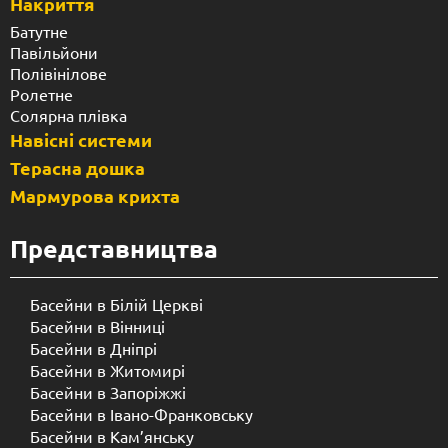
Накриття
Батутне
Павільйони
Полівінілове
Ролетне
Солярна плівка
Навісні системи
Терасна дошка
Мармурова крихта
Представництва
Басейни в Білій Церкві
Басейни в Вінниці
Басейни в Дніпрі
Басейни в Житомирі
Басейни в Запоріжжі
Басейни в Івано-Франковську
Басейни в Кам’янську