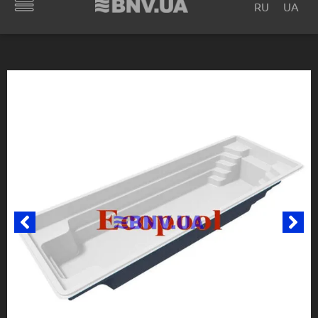
RU
UA