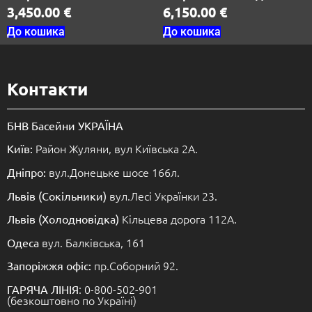
3,450.00
€
6,150.00
€
До кошика
До кошика
Контакти
БНВ Басейни УКРАЇНА
Район Жуляни, вул Київська 2А.
Київ:
вул.Донецьке шосе 166л.
Дніпро:
вул.Лесі Українки 23.
Львів (Сокільники)
Кільцева дорога 112А.
Львів (Холодновідка)
вул. Балківська, 161
Одеса
пр.Соборний 92.
Запоріжжя офіс:
: 0-800-502-901
ГАРЯЧА ЛІНІЯ
(безкоштовно по Україні)