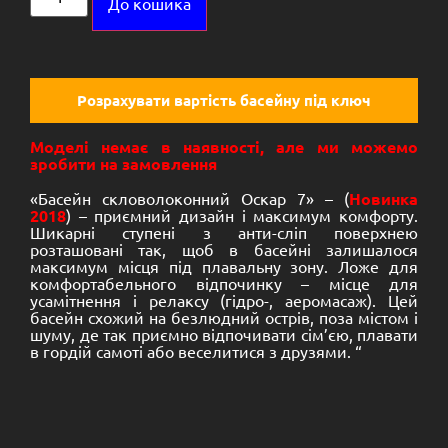
До кошика
Розрахувати вартість басейну під ключ
Моделі немає в наявності, але ми можемо
зробити на замовлення
«Басейн скловолоконний Оскар 7» – (
Новинка
2018
) – приємний дизайн і максимум комфорту.
Шикарні ступені з анти-сліп поверхнею
розташовані так, щоб в басейні залишалося
максимум місця під плавальну зону.
Ложе для
комфортабельного відпочинку – місце для
усамітнення і релаксу (гідро-, аеромасаж).
Цей
басейн схожий на безлюдний острів, поза містом і
шуму, де так приємно відпочивати сім’єю, плавати
в гордій самоті або веселитися з друзями.
“