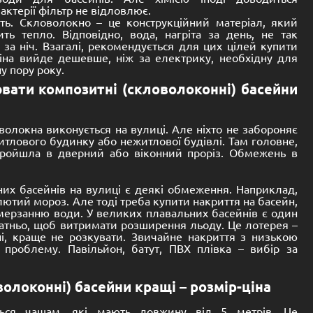
До кошика
Розмір:
8500 -
3700 -
1500 mm
Басейн композитний
сейн
(скловолоконний) Палерма 1