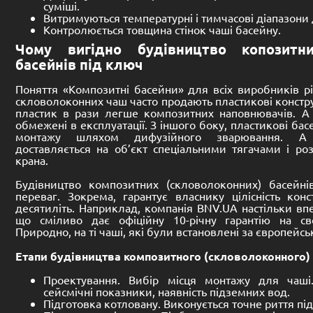
До кошика
Розмір:
Розмір:
10000 -
3200 -
1500 mm
840
Басейн композитний
Басейн 
(скловолоконний) Паладій
(скловол