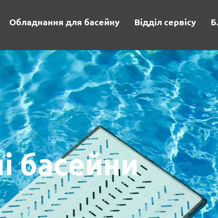
Обладнання для басейну
Відділ сервісу
Б
і басейни