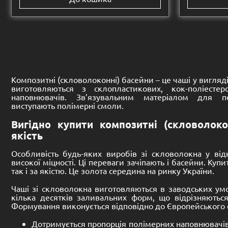
Розмір:
Розмір:
8250 -
3250 -
1500 mm
740
Басейн композитний
Басейн 
(скловолоконний) Тріумф
(скловол
8,300.00
€
8,300.00
€