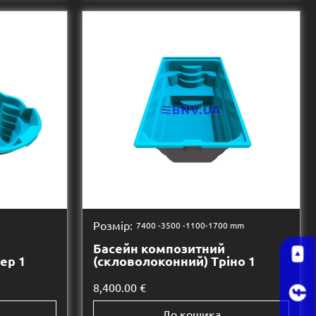
Розмір:
7400 -
3500 -
1100-1700 mm
Басейн композитний
ер 1
(скловолоконний) Тріно 1
8,400.00
€
До кошика