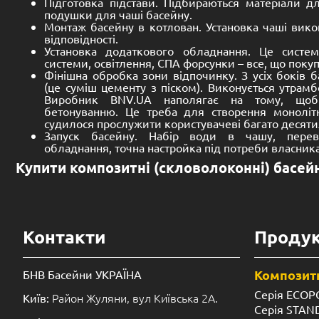
7,700.00
€
7,700.00
€
До кошика
Композитні
(скловолоконні)
басейни – це чаші у вигляді
виготовляються з склопластикових, кок-поліестер
наповнювачів. Зв’язувальним матеріалом для пе
виступають полімерні смоли.
Вигідно купити композитні (скловолоко
якість
Особливість будь-яких виробів зі скловолокна у відн
високої міцності. Ці переваги зачіпають і басейни. Купи
так і за якістю. Це золота середина на ринку України.