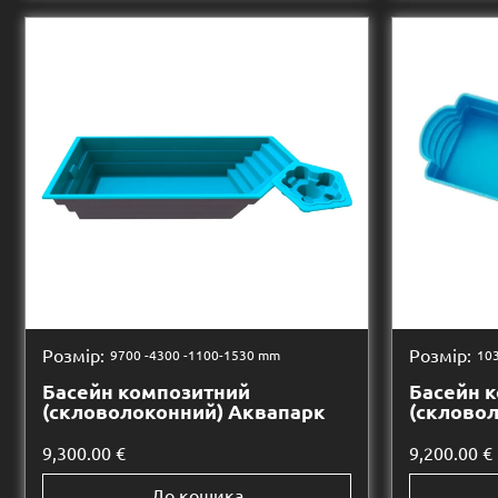
Розмір:
Розмір:
9700 -
4300 -
1100-1530 mm
103
Басейн композитний
Басейн 
(скловолоконний) Аквапарк
(скловол
9,300.00
€
9,200.00
€
До кошика