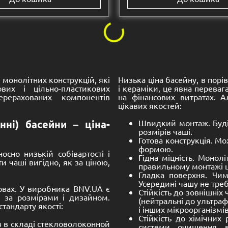
Розмір:
0 -
3500 -
1700 mm
8630 -
3330 -
1100-1600
композитний
Басейн композитний
оконний) Тріно 2
(скловолоконний) Лід
8,200.00
€