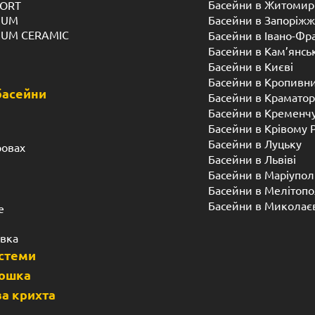
Усередині чашу не тре
овах. У виробника BNV.UA є
Стійкість до зовнішніх
я за розмірами і дизайном.
(нейтральні до ультрафі
тандарту якості:
і інших мікроорганізмів
Стійкість до хімічних
 в складі стекловолоконной
системи очищення в
користуватися, так як 
для застигання розчину.
Низька теплопровідні
практично не проводи
швидко буде остигати 
х (скловолоконних)
накриття на басейн. 
підігріву води в холод
Де можна встановлюв
ні. В Україні, під виглядом
кції. Виявити обман легко –
для плавання
ще, пластики менш міцні і
сейни можна збирати на місці
Апріорі, монтаж чаш зі скл
скловолоконний басейн
ставити басейн всередині ж
звантажується з залученням
щоб чаша за габаритами п
цьому плані немає ніяких.
ів під ключ має ряд своїх
При установці скловолокон
трукції на протязі багатьох
купатися можна і взимку, в 
евнена у своїх можливостях,
яке буде перешкоджати зам
ої скловолоконні басейни.
недолік – жорсткості недос
ськими нормами.
може витримати, а може н