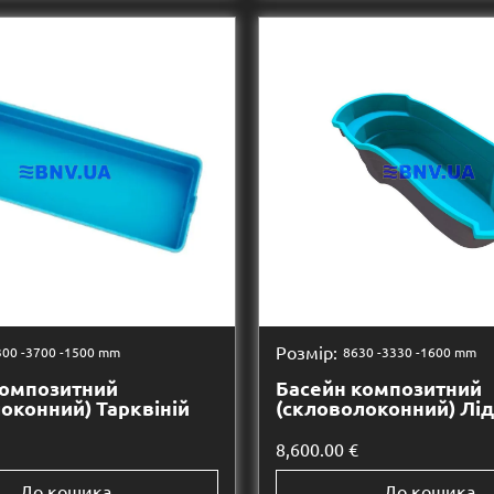
Розмір:
00 -
3700 -
1500 mm
8630 -
3330 -
1600 mm
композитний
Басейн композитний
оконний) Тарквіній
(скловолоконний) Лід
8,600.00
€
До кошика
До кошика