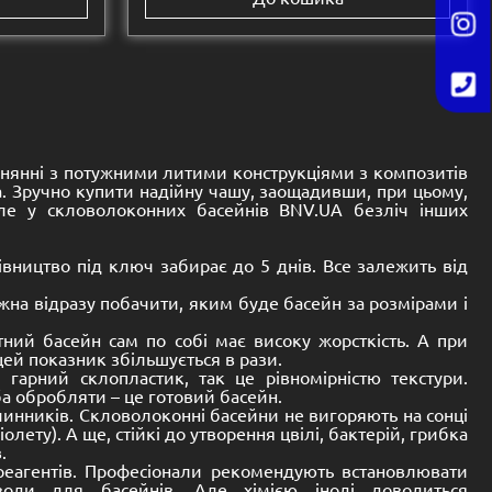
Розмір:
 mm
8200 -
3600 -
1530 mm
Басейн композитний
ер 2
(скловолоконний) Оскар 8
8,150.00
€