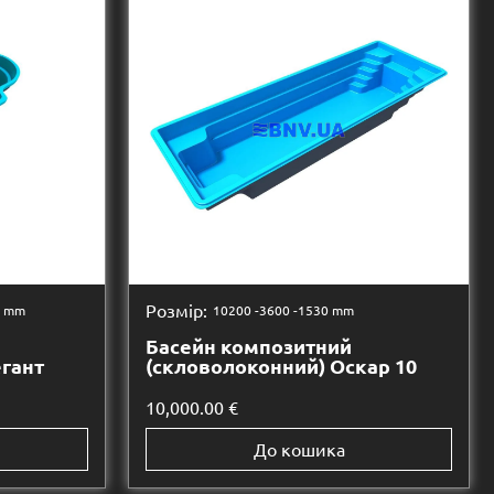
Розмір:
0 mm
10200 -
3600 -
1530 mm
Басейн композитний
егант
(скловолоконний) Оскар 10
10,000.00
€
До кошика