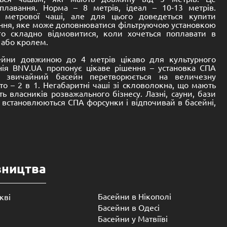
7,400.00
€
До кошика
івнянні з потужними литими конструкціями з композитів
га. Зручно купити надійну чашу, заощадивши, при цьому,
Але у скловолоконних басейнів BNV.UA безліч інших
ництво під ключ забирає до 5 днів. Все залежить від
ожна відразу побачити, яким буде басейн за розмірами і
ітний басейн сам по собі має високу жорсткість. А при
ей показник збільшується в рази.
 гарний склопластик, так це рівномірністю текстури.