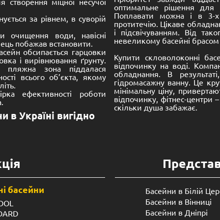
Покровський 2
7,600.00
€
До кошика
До кошика
 монолітних конструкцій, які
Низька ціна басейну, в пор
ових і цільно-пластикових
і кераміки, це явна перева
рерахованих компонентів
на фінансових витратах. 
цікавих якостей:
нні) басейни – ціна-
Швидкий монтаж. Будів
розмірів чаші.
Готова конструкція. М
формою.
осно низькій собівартості і
Гідна міцність. Монол
ти чаші вигідно, як за ціною,
правильному монтажі ц
Гладка поверхня. Чим