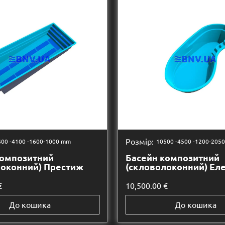
Розмір:
00 -
4100 -
1600-1000 mm
10500 -
4500 -
1200-205
композитний
Басейн композитний
локонний) Престиж
(скловолоконний) Ел
€
10,500.00
€
До кошика
До кошика