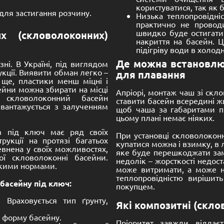
До кошика
До кошика
Розмір:
0 -
3600 -
1530 mm
8210 -
3250 -
1500 mm
композитний
Композитний
оконний) Олімпік
(скловолоконний) ба