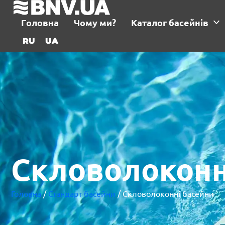
Головна
Чому ми?
Каталог басейнів
RU
UA
Скловолоконн
Головна
/
Стандарт басейни
/ Скловолоконні басейни