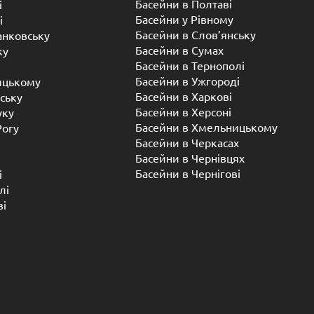
ба обробляти – це готовий басейн.
 чинників. Скловолоконні басейни не вигоряють на сонці
олету). А ще, стійкі до утворення цвілі, бактерій, грибка
.
 реагентів. Професіонали рекомендують встановлювати
оди для басейнів. Але хімією іноді доводиться
бактерії фільтр не відловлює.
сть. Скловолокно – це конструкційний матеріал, який
ть тепло. Відповідно, вода, нагріта за день, не так
за ніч. Взагалі, рекомендується для цих цілей купити
Ціна вийде дешевше, ніж за електрику, необхідну для
ну пору року.
ати композитні (скловолоконні) басейни
оволокна виконується на вулиці. Але ніхто не забороняє
итлового будинку або нежитлової будівлі. Там головне,
ройшла в дверний або віконний проріз. Обмежень в
них басейнів на вулиці є деякі обмеження. Наприклад,
лютий мороз. Але тоді треба купити накриття на басейн,
ерзанню води. У великих плавальних басейнів є один
татньо, щоб витримати розширення льоду. Це лотерея –
і, краще не розкувати. Звичайне накриття з низькою