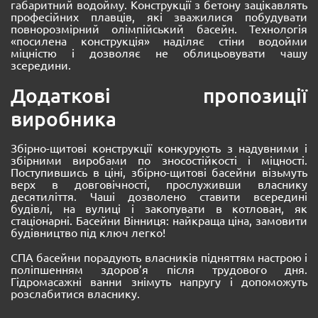
габаритний водойму. Конструкції з бетону зацікавлять
професійних плавців, які зважилися побудувати
повнорозмірний олімпійський басейн. Технологія
«посилена конструкція» наділяє стіни водойми
міцністю і дозволяє не облицьовувати чашу
зсередини.
Додаткові пропозиції
виробника
Збірно-щитові конструкції конкурують з надувними і
збірними виробами по зносостійкості і міцності.
Поступившись в ціні, збірно-щитові басейни візьмуть
верх в довговічності, прослуживши власнику
десятиліття. Чаші дозволено ставити всередині
будівлі, на вулиці і закопувати в котлован, як
стаціонарні. Басейни Вінниця: найкраща ціна, замовити
будівництво під ключ легко!
СПА басейни порадують власників підняттям настрою і
поліпшенням здоров’я після трудового дня.
Гідромасажні ванни знімуть напругу і допоможуть
розслабитися власнику.