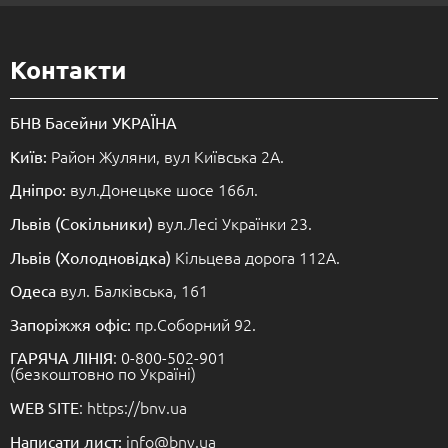
Контакти
БНВ Басейни УКРАЇНА
Район Жуляни, вул Київська 2А.
Київ:
вул.Донецьке шосе 166л.
Дніпро:
вул.Лесі Українки 23.
Львів (Сокільники)
Кільцева дорога 112А.
Львів (Холодновідка)
вул. Балківська, 161
Одеса
пр.Соборний 92.
Запоріжжя офіс:
: 0-800-502-901
ГАРЯЧА ЛІНІЯ
(безкоштовно по Україні)
: https://bnv.ua
WEB SITE
info@bnv.ua
Написати лист: