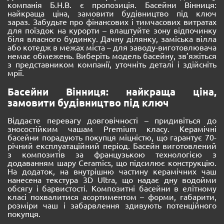
компанія Б.Н.В. є пропозиція. Басейни Вінниця:
найкраща ціна, замовити будівництво під ключ
зараз. Забудьте про фінансових і тимчасових витратах
для поїздок на курорти – влаштуйте зону відпочинку
біля власного будинку. Дачну ділянку, заміська вілла
або котедж в межах міста – для заводу-виготовлювача
немає обмежень. Виберіть модель басейну, зв’яжіться
з представником компанії, уточніть деталі і здійсніть
мрії.
Басейни Вінниця: найкраща ціна,
замовити будівництво під ключ
Віддаєте перевагу довговічності – придивіться до
зносостійким чашам Premium класу. Керамічні
басейни порадують покупця міцністю, що гарантує 70-
річний експлуатаційний період. Басейн виготовлений
з композитів за французькою технологією з
додаванням шару Ceramics, що підсилює конструкцію.
На додаток, на внутрішню частину керамічних чаш
нанесена текстура 3D Ultra, що надає дну водойми
обсягу і барвистості. Композитні басейни в елітному
класі похвалитися асортиментом – форми, габарити,
розміри чаш і забарвлення здивують потенційного
покупця.