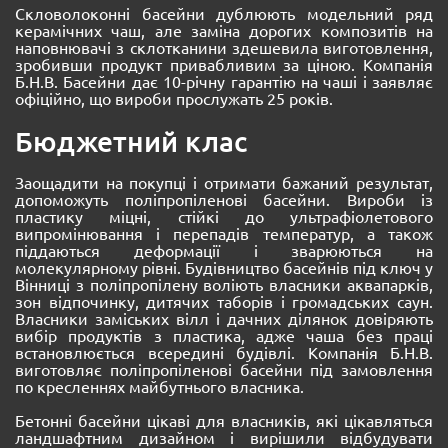
Скловолоконні басейни дублюють модельний ряд
керамічних чаш, але заміна дорогих композитів на
наповнювачі з склотканини здешевила виготовлення,
зробивши продукт привабливим за ціною. Компанія
Б.Н.В. Басейни дає 10-річну гарантію на чаші і заявляє
офіційно, що вироби прослужать 25 років.
Бюджетний клас
Заощадити на покупці і отримати бажаний результат,
допоможуть поліпропіленові басейни. Вироби із
пластику міцні, стійкі до ультрафіолетового
випромінювання і перепадів температур, а також
піддаються деформації і зварюються на
молекулярному рівні. Будівництво басейнів під ключ у
Вінниці з поліпропілену воліють власники аквапарків,
зон відпочинку, дитячих таборів і громадських саун.
Власники заміських вілл і дачних ділянок довіряють
вибір продуктів з пластика, адже чаша без праці
встановлюється всередині будівлі. Компанія Б.Н.В.
виготовляє поліпропіленові басейни під замовлення
по кресленнях майбутнього власника.
Бетонні басейни цікаві для власників, які цікавляться
ландшафтним дизайном і вирішили відбудувати