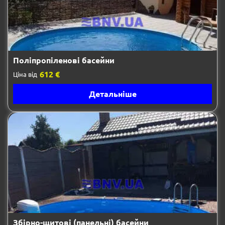
Поліпропіленові басейни
612 €
Ціна від
Детальніше
Збірно-щитові (панельні) басейни