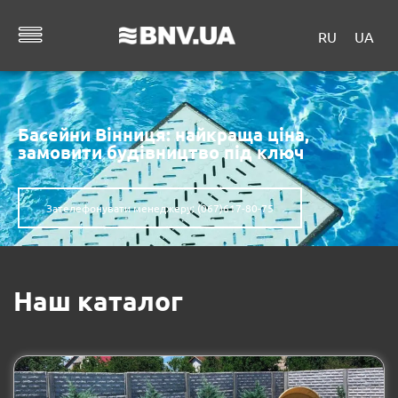
RU
UA
Басейни Вінниця: найкраща ціна,
замовити будівництво під ключ
Зателефонувати менеджеру: (067)617-80-75
Наш каталог