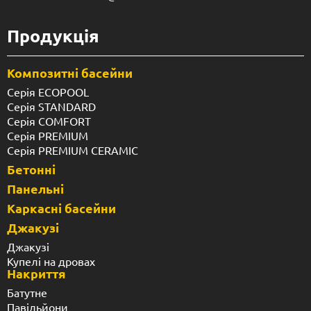
Продукція
Композитні басейни
Серія ECOPOOL
Серія STANDARD
Серія COMFORT
Серія PREMIUM
Серія PREMIUM CERAMIC
Бетонні
Панельні
Каркасні басейни
Джакузі
Джакузі
Купелі на дровах
Накриття
Батутне
Павільйони