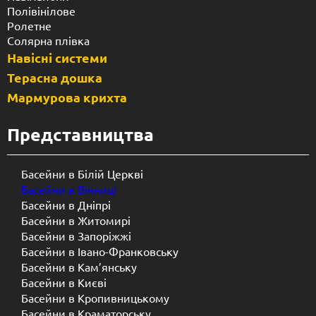
Полівінілове
Ролетне
Солярна плівка
Навісні системи
Терасна дошка
Мармурова крихта
Представництва
Басейни в Білій Церкві
Басейни в Вінниці
Басейни в Дніпрі
Басейни в Житомирі
Басейни в Запоріжжі
Басейни в Івано-Франковську
Басейни в Кам’янську
Басейни в Києві
Басейни в Кропивницькому
Басейни в Краматорську