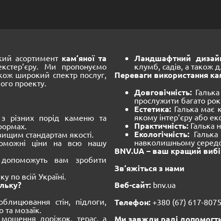
окий асортимент
кам’яної та
Ландшафтний дизай
кстер’єру. Ми пропонуємо
клумб, садів, а також
акож широкий спектр послуг,
Переваги використання кам
ого проекту.
Довговічність:
Галька
прослужити багато рокі
Естетика:
Галька має 
якому інтер’єру або екс
з різних порід каменю та
Практичність:
Галька н
формах.
Екологічність:
Галька 
вищим стандартам якості.
навколишньому серед
оможні ціни на всю нашу
BNV.UA – ваш кращий вибір
 допоможуть вам зробити
Зв’яжіться з нами
 по всій Україні.
льку?
Веб-сайт:
bnv.ua
блицювання стін, підлоги,
Телефон:
+380 (67) 617-807
 та мозаїк.
мощення доріжок, терас, а
Ми завжди раді допомогти