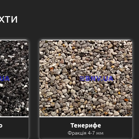
хти
о
Тенерифе
м
Фракція 4-7 мм