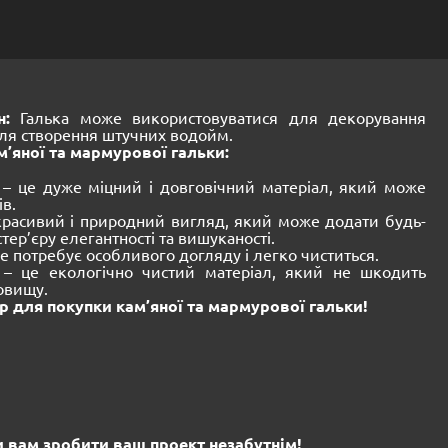
н:
Галька може використовуватися для декорування
 для створення штучних водойм.
’яної та мармурової гальки:
 – це дуже міцний і довговічний матеріал, який може
в.
красивий і природний вигляд, який може додати будь-
тер’єру елегантності та вишуканості.
е потребує особливого догляду і легко чиститься.
– це екологічно чистий матеріал, який не шкодить
овищу.
 для покупки кам’яної та мармурової гальки!
5
 вам зробити ваш проект незабутнім!