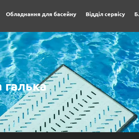
Обладнання для басейну
Відділ сервісу
Б
 галька