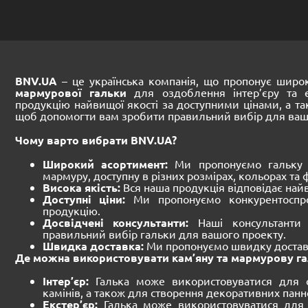
BNV.UA
– це українська компанія, що пропонує шир
мармурової гальки
для оздоблення інтер’єру та е
продукцію найвищої якості за доступними цінами, а т
щоб допомогти вам зробити правильний вибір для ваш
Чому варто вибрати BNV.UA?
Широкий асортимент:
Ми пропонуємо гальку 
мармуру, доступну в різних розмірах, кольорах та 
Висока якість:
Вся наша продукція відповідає най
Доступні ціни:
Ми пропонуємо конкурентоспр
продукцію.
Досвідчені консультанти:
Наші консультанти
правильний вибір гальки для вашого проекту.
Швидка доставка:
Ми пропонуємо швидку доставку
Де можна використовувати кам’яну та мармурову га
Інтер’єр:
Галька може використовуватися для о
камінів, а також для створення декоративних панно
Екстер’єр:
Галька може використовуватися для 