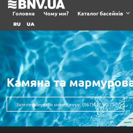
Головна
Чому ми?
Каталог басейнів
RU
UA
Камяна та мармурова
Зателефонувати менеджеру: (067)617-80-75