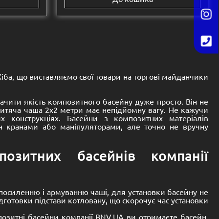
Розмір:
 mm
10300 -
2900 -
1500 mm
Premium
Басейн композитний Premium
Атлантида 10
15,300.00
€