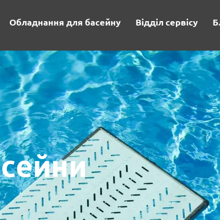
Обладнання для басейну
Відділ сервісу
Б
асейни