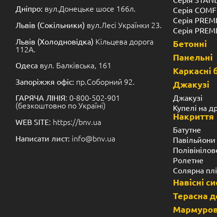
Всі чаші, виготовлені на основі композитних наповнюва
серії Premium. Встановлена в котлован конструкція 
об’єкта нерухомості. Композитні басейни можна сміли
розраховані вони на 100-річну експлуатацію. А зав
басейни офіційну 20-річну гарантію.
Завдяки високій жорсткості, композитні басейни ідеал
монтажу в будь-якому регіоні України. Чаші стійкі до
районах, і здатні зберігати тепло нагрітої за день 
перепадами температур. Плюс, внутрішній шар б
поверхню, до якої не так сильно налипає бруд.
Замовити композитні басейни – найкраща 
З огляду на конструкційні особливості, а це Виготовле
басейни вельми обмежені габаритами. Найбільша ча
Виняток-збірний композитний басейн, довжина якого м
може бути тільки прямокутним і вимагає виїзду фахів
орієнтовані на приватне використання. Приватний б
Дачна ділянка. Ціна Басейну в каталозі вказана тільки
обговорюються окремо.
Композитні басейни-це вуличні конструкції. Не ви
будівлі, але таке рішення не завжди виправдане дл
головні особливості чаш-це підвищена міцність і 