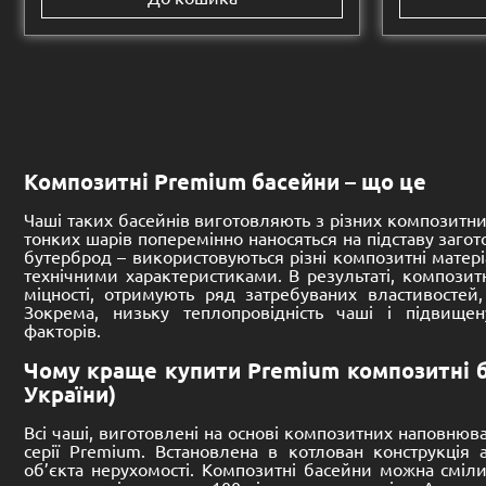
Розмір:
Розмір:
10200 -
3600 -
1530 mm
970
Басейн композитний Premium
Басейн 
Оскар 10
Аквапар
16,500.00
€
15,510.00