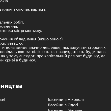
13,450.00
€
До кошика
Хіба, що виставляємо свої товари на торгові майданчики
ачити якість композитного басейну дуже просто. Він не
дитяча чаша 2х2 метри має непідйомну вагу. Не кажучи
х конструкціях. Басейни з композитних матеріалів
н кранами або маніпуляторами, але точно не вручну
позитних басейнів компанії