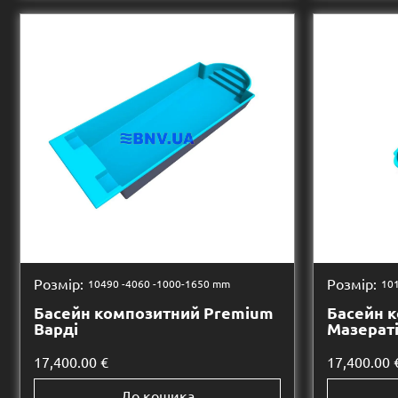
Розмір:
Розмір:
10490 -
4060 -
1000-1650 mm
101
Басейн композитний Premium
Басейн 
Варді
Мазерат
17,400.00
€
17,400.00
До кошика