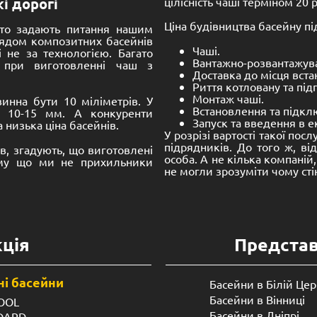
€
13,620.00
€
До кошика
До кошика
посередницької діяльності. 
України (типу Розетки).
 наповнювачів, які в кілька
У будь-якому випадку, визн
овки. З боку, виглядає це як
може бути легким. Навіть 
іали, що володіють певними
вже про більш габаритни
ні басейни, крім підвищеної
встановлюються в котлова
необхідних в експлуатації.
двома робітниками.
у жорсткість до зовнішніх
Переваги ком
сейни (Київ, регіони
BNV.UA :