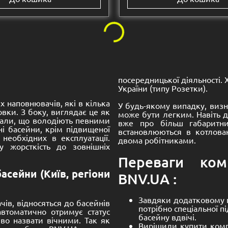
Розмір:
0 -
4300 -
1100-1530 mm
9200 -
4300 -
1100-1660
композитний Premium
Басейн композитний 
к
Ягуар
€
15,300.00
€