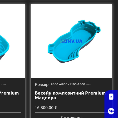
Розмір:
0 mm
9800 -
4900 -
1100-1800 mm
Premium
Басейн композитний Premium
Мадейра
16,800.00
€
До кошика