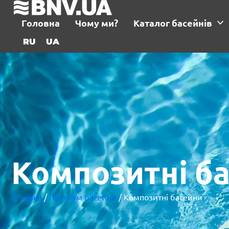
Головна
Чому ми?
Каталог басейнів
RU
UA
Композитні б
Головна
/
Преміум басейни
/ Композитні басейни