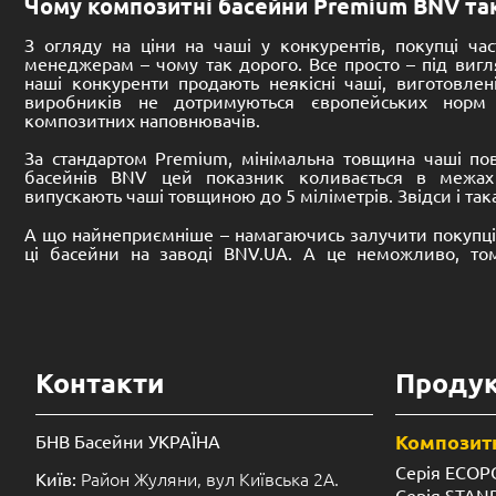
14,400.00
€
13,860.00
До кошика
Композитні Premium басейни – що це
Чаші таких басейнів виготовляють з різних композитних
тонких шарів поперемінно наносяться на підставу загот
бутерброд – використовуються різні композитні матер
технічними характеристиками. В результаті, композит
міцності, отримують ряд затребуваних властивостей, 
Зокрема, низьку теплопровідність чаші і підвищен
факторів.
Чому краще купити Premium композитні ба
України)