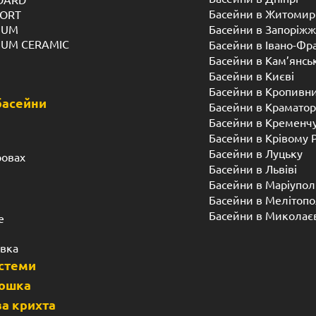
Завдяки додатковому п
чів, відносяться до басейнів
потрібно спеціальної п
автоматично отримує статус
басейну вдвічі.
во назвати вічними. Так як
Вирішили купити комп
од-виробник BNV.UA дає на
що відповідає європей
не несете додаткові ви
Товщина стінок комп
ьно підходять для вуличного
повністю відповідає 
 зміщення ґрунту в гірських
українських, що допуск
води в регіонах з сильними
Стійкість до рухів ґрунт
асейну має досить гладку
Додатковий шар “гідр
процесів протягом трив
Гарантія від заводу-ви
ціна
Колір покриття, розр
повністю повторює пр
ння чаш в заводських умовах,
Гавайських островів.
ша має довжину 13 метрів.
Працюємо по всій Укра
оже досягати 50 метрів. Він
Дніпро, Запоріжжя, Льв
ців заводу на об’єкт. Чаші
Замовити композитни
удинок, заміський котедж,
 для чаші. Доставка і монтаж
Будь-який Інтернет-магази
покупкою передбачає відва
монтаж – це окремі посл
ключений монтаж всередині
представники магазину, але
я власника за ціною. Адже
низька провідність тепла.