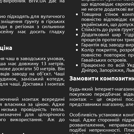
До кошика
До кошика
Розмір:
0 -
3800 -
1600 mm
8100 -
3800 -
1600 mm
композитний Premium
Басейн композитний 
Мустанг 8 метрів