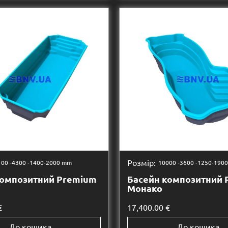
Розмір:
00 -
4300 -
1400-2000 mm
10000 -
3600 -
1250-190
композитний Premium
Басейн композитний 
і
Монако
€
17,400.00
€
До кошика
До кошика