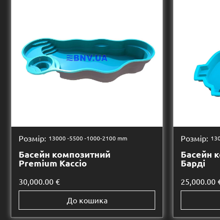
Розмір:
Розмір:
13000 -
5500 -
1000-2100 mm
130
Басейн композитний
Басейн 
Premium Кассіо
Барді
30,000.00
€
25,000.00
До кошика