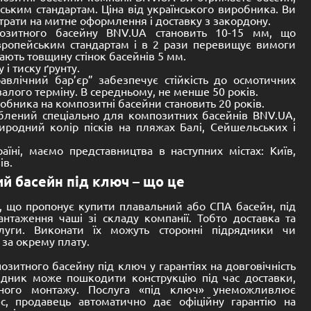
До кошика
Розмір:
8200 -
3600 -
1530 mm
Premium
Басейн композитний Premium
Оскар 8