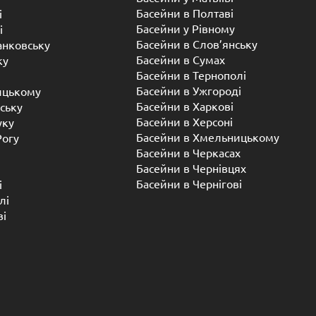
осиленню і армуванню чаші, для установки басейну не
ідготовки підстави котловану, що скорочує час установки
озитні басейни компанії BNV.UA ви отримаєте басейн,
ським стандартам. Ціна від українського виробника. Ви
трати на митне оформлення і доставку з закордону.
озитного басейну BNV.UA становить 10-15 мм, що
європейським стандартам і в 2 рази перевищує вимоги
ають товщину стінок басейнів 5 мм.
у і тиску ґрунту.
авлічний бар’єр” забезпечує стійкість до осмотичних
алого терміну. В середньому, не менше 50 років.
робника на композитні басейни становить 20 років.
облений спеціально для композитних басейнів BNV.UA,
иродний колір пісків на пляжах Балі, Сейшельських і
їні, маємо представництва в наступних містах: Київ,
ів.
й басейн під ключ – що це
н, що пропонує купити плавальний або СПА басейн, під
нтаження чаші зі складу компанії. Тобто доставка та
уги. Виконати їх можуть сторонні підрядники чи
 за окрему плату.