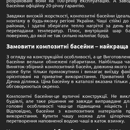
До кошика
Розмір:
Розмір:
8800 -
4000 -
1060-1620 mm
840
Басейн композитний Premium
Басейн 
Імперія
Корсика