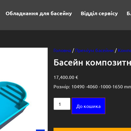
Обладнання для басейну
Відділ сервісу
Б
Головна
/
Преміум басейни
/
Компо
Басейн композитн
17,400.00
€
Розмір:
10490 -
4060 -
1000-1650 m
Alternative:
До кошика