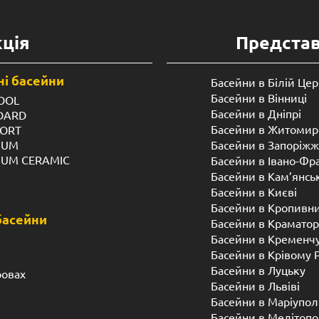
ція
Предста
і басейни
Басейни в Білій Цер
Басейни в Вінниці
OOL
Басейни в Дніпрі
NDARD
Басейни в Житомир
FORT
IUM
Басейни в Запоріжж
IUM CERAMIC
Басейни в Івано-Фр
Басейни в Кам’янсь
Басейни в Києві
Басейни в Кропивн
басейни
Басейни в Краматор
Басейни в Кременч
Басейни в Крівому 
Басейни в Луцьку
ровах
Басейни в Львіві
Басейни в Маріупол
Басейни в Мелітопо