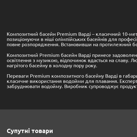
Композитний басейн Premium Варді – класичний 10-метр
позиціонуючи в ніші олімпійських басейнів для професі
повне розпорядження. Встановивши на протилежний бор
Композитний Premium басейн Варді принесе задоволення
освітлення з музикою, відпочинок вдасться на славу. 
нагрітого басейну в холодну пору року.
Переваги Premium композитного басейну Варді в габари
класичне використання водойми для плавання. Експерт
забруднювати водойму. Виробник супроводжує продукт 2
Супутні товари