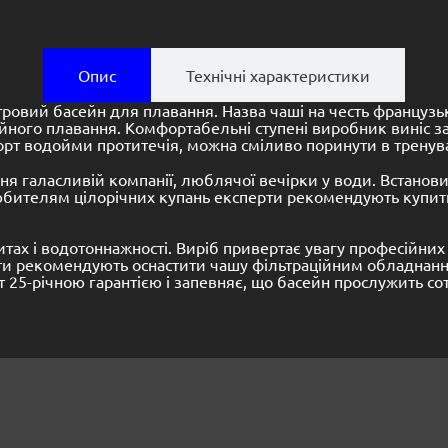
Опис
Технічні характеристики
овий басейн для плавання. Назва чаші на честь французьк
йного плавання. Комфортабельні ступені виробник виніс за
т водойми протитечія, можна сміливо поринути в тренув
 галасливій компанії, люблячої вечірки у води. Встанови
Любителям цілорічних купань експерти рекомендують купит
тах і водотоннажності. Виріб привертає увагу професійних
и рекомендують оснастити чашу фільтраційним обладнанням
5-річною гарантією і запевняє, що басейн прослужить сот