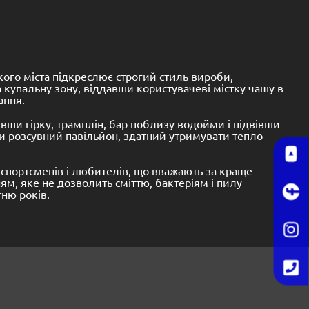
ого міста підкреслює строгий стиль вироби,
 купальну зону, віддавши користувачеві містку чашу в
ання.
вши гірку, трамплін, бар поблизу водойми і підвівши
и розсувний павільйон, здатний утримувати тепло
 спортсменів і любителів, що вважають за краще
, яке не дозволить сміттю, бактеріям і пилу
ню років.