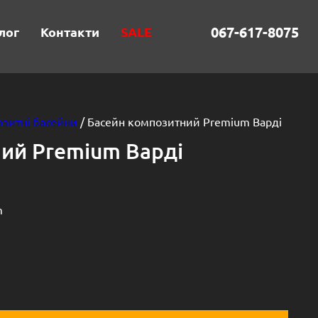
067-617-8075
лог
Контакти
SALE
зитні басейни
/ Басейн композитний Premium Варді
ий Premium Варді
m