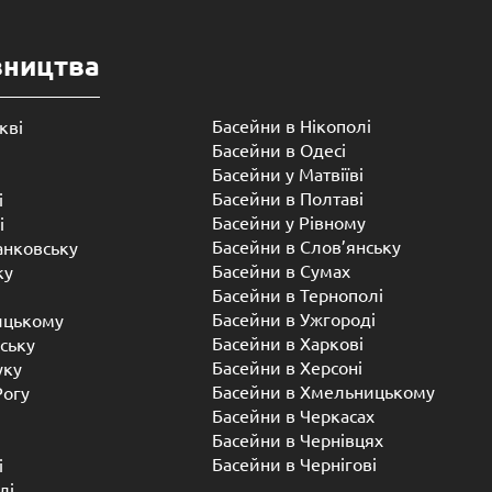
вництва
Басейни в Нікополі
кві
Басейни в Одесі
Басейни у Матвіїві
Басейни в Полтаві
і
Басейни у ​​Рівному
і
Басейни в Слов’янську
анковську
Басейни в Сумах
ку
Басейни в Тернополі
Басейни в Ужгороді
ицькому
Басейни в Харкові
ську
Басейни в Херсоні
уку
Басейни в Хмельницькому
Рогу
Басейни в Черкасах
Басейни в Чернівцях
Басейни в Чернігові
і
лі