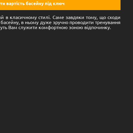
ти вартість басейну під ключ
й в класичному стилі. Саме завдяки тому, що сходи
 басейну, в ньому дуже зручно проводити тренування
жуть Вам служити комфортною зоною відпочинку.