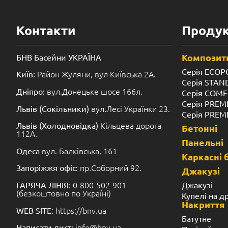
Контакти
Продук
Композитн
БНВ Басейни УКРАЇНА
Серія ECOP
Район Жуляни, вул Київська 2А.
Київ:
Серія STA
вул.Донецьке шосе 166л.
Дніпро:
Серія COM
Серія PREM
вул.Лесі Українки 23.
Львів (Сокільники)
Серія PREM
Кільцева дорога
Львів (Холодновідка)
Бетонні
112А.
Панельні
вул. Балківська, 161
Одеса
Каркасні 
пр.Соборний 92.
Запоріжжя офіс:
Джакузі
: 0-800-502-901
Джакузі
ГАРЯЧА ЛІНІЯ
(безкоштовно по Україні)
Купелі на д
Накриття
: https://bnv.ua
WEB SITE
Батутне
info@bnv.ua
Написати лист: