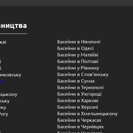
вництва
Басейни в Нікополі
кві
Басейни в Одесі
Басейни у Матвіїві
Басейни в Полтаві
і
Басейни у ​​Рівному
і
Басейни в Слов’янську
анковську
Басейни в Сумах
ку
Басейни в Тернополі
Басейни в Ужгороді
ицькому
Басейни в Харкові
ську
Басейни в Херсоні
уку
Басейни в Хмельницькому
Рогу
Басейни в Черкасах
Басейни в Чернівцях
Басейни в Чернігові