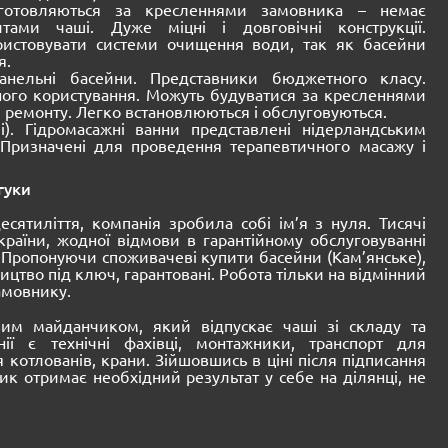
иготовляються за кресленнями замовника – немає
ами чаші. Дуже міцні і довговічні конструкції.
ристовувати системи очищення води, так як басейни
я.
панельні басейни. Представники бюджетного класу.
ного користування. Можуть будуватися за кресленнями
 ремонту. Легко встановлюються і обслуговуються.
). Гідромасажні ванни представлені нідерландським
 Призначені для проведення терапевтичного масажу і
гуки
сятиліття, компанія зробила собі ім’я з нуля. Тисячі
 України, жодної відмови в гарантійному обслуговуванні
д. Пропонуючи споживачеві купити басейни (Кам’янське),
ицтво під ключ, гарантовані. Робота тільки на відмінний
амовнику.
им майданчиком, який відпускає чаші зі складу та
ії є технічні фахівці, монтажники, транспорт для
 котлованів, крани. Зійшовшись в ціні після підписання
ик отримає необхідний результат у себе на ділянці, не