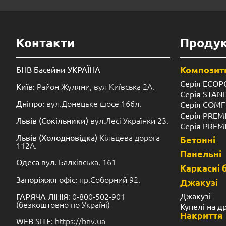
Контакти
Продук
Композитн
БНВ Басейни УКРАЇНА
Серія ECOP
Район Жуляни, вул Київська 2А.
Київ:
Серія STA
вул.Донецьке шосе 166л.
Дніпро:
Серія COM
Серія PREM
вул.Лесі Українки 23.
Львів (Сокільники)
Серія PREM
Кільцева дорога
Львів (Холодновідка)
Бетонні
112А.
Панельні
вул. Балківська, 161
Одеса
Каркасні 
пр.Соборний 92.
Запоріжжя офіс:
Джакузі
: 0-800-502-901
Джакузі
ГАРЯЧА ЛІНІЯ
(безкоштовно по Україні)
Купелі на д
Накриття
: https://bnv.ua
WEB SITE