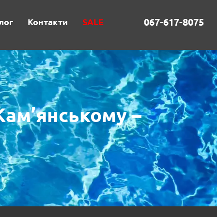
067-617-8075
лог
Контакти
SALE
Кам’янському –