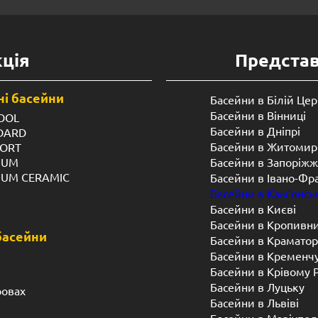
ція
Предста
і басейни
Басейни в Білій Цер
Басейни в Вінниці
OOL
Басейни в Дніпрі
NDARD
Басейни в Житомир
FORT
IUM
Басейни в Запоріжж
IUM CERAMIC
Басейни в Івано-Фр
Басейни в Кам’янсь
Басейни в Києві
Басейни в Кропивн
басейни
Басейни в Краматор
Басейни в Кременч
Басейни в Крівому 
Басейни в Луцьку
ровах
Басейни в Львіві