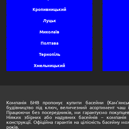
Кропивницький
Луцьк
Миколаїв
Полтава
Тернопіль
Хмельницький
Компанія БНВ пропонує купити басейни (Кам’янськ
будівництво під ключ, величезний асортимент чаш і
Працюючи без посередників, ми гарантуємо покупцеві
Ніяких збірних або надувних басейнів – компанія б
конструкції. Офіційна гарантія на цілісність басейну м
років.