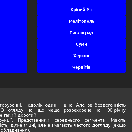
Крівий Ріг
Мелітополь
Павлоград
Суми
Херсон
Чернігів
говуванні. Недолік один – ціна. Але за бездоганність
 З огляду на, що чаша розрахована на 100-річну
е такий дорогий.
рукції. Представники середнього сегмента. Мають
сть, дуже міцні, але вимагають частого догляду (якщо
 обладнання).