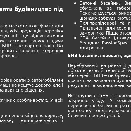
Бетонні басейни. В
обмежень за габарит
вити будівництво під
Рекомендується вико
швидко забруднюютьс
Поліпропіленові та 
вати маркетингові фрази для
Призначені для сезон
від усіх продавців переліку
замовника. Піддаються
озумінні – це відвантаження
СПА басейни (джакузі
аж, тестовий запуск і здача
брендом PassionSpas.
 БНВ – це вартість чаші. Всі
для розваг.
рішить залучити сторонніх
БНВ басейни: переваги, від
дорожче.
Перебуваючи на ринку 3 де
об’єктів по всій території
або сервісі. БНВ – це брен
порівнювати з автомобілями
краща ціна, замовити будівн
машина коштує дорого, але і
результат і в задоволення з
а вартістю рішення.
Не плутайте БНВ з торгов
огічних особливостях. У всіх
закриває угоду. У компан
перевезення басейнів, риття
кошторису і оплати, замовн
ідвищеною міцністю корпусу,
беручи в процесі участі.
альну теплопровідність і