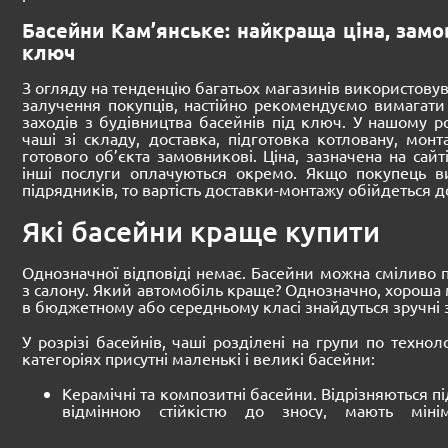
Басейни Кам’янське: найкраща ціна, замо
ключ
З огляду на тенденцію багатьох магазинів використову
залучення покупців, настійно рекомендуємо вимагати 
заходів з будівництва басейнів під ключ. У нашому р
чаші зі складу, доставка, підготовка котловану, монт
готового об’єкта замовникові. Ціна, зазначена на сайті
інші послуги оплачуються окремо. Якщо покупець ви
підрядників, то вартість доставки-монтажу обійдеться 
Які басейни краще купити
Однозначної відповіді немає. Басейни можна сміливо 
з салону. Який автомобіль краще? Однозначно, хороша 
в бюджетному або середньому класі знайдуться зручні з
У розрізі басейнів, чаші розділені на групи по технол
категоріях присутні маленькі і великі басейни:
Керамічні та композитні басейни. Відрізняються п
відмінною стійкістю до зносу, мають мінім