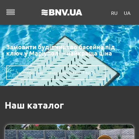
RU
UA
Замовити будівництво басейна під
ключ у Маріуполі – найкраща ціна
Зателефонувати менеджеру: (067)617-80-75
Наш каталог