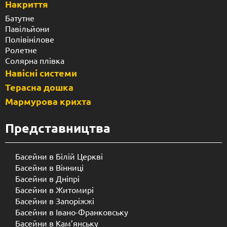
Накриття
Батутне
Павільйони
Полівінілове
Ролетне
Солярна плівка
Навісні системи
Терасна дошка
Мармурова крихта
Представництва
Басейни в Білій Церкві
Басейни в Вінниці
Басейни в Дніпрі
Басейни в Житомирі
Басейни в Запоріжжі
Басейни в Івано-Франковську
Басейни в Кам’янську