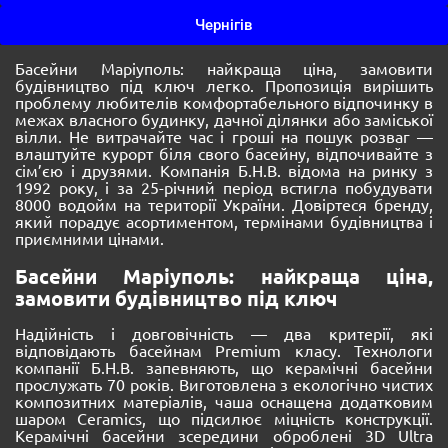
Чернігів
Басейни Маріуполь: найкраща ціна, замовити
будівництво під ключ легко. Пропозиція вирішить
проблему любителів комфортабельного відпочинку в
межах власного будинку, дачної ділянки або заміської
вілли. Не витрачайте час і гроші на пошук розваг —
влаштуйте курорт біля свого басейну, відпочивайте з
сім’єю і друзями. Компанія Б.Н.В. відома на ринку з
1992 року, і за 25-річний період встигла побудувати
8000 водойм на території України. Довіртеся бренду,
який порадує асортиментом, термінами будівництва і
приємними цінами.
Басейни Маріуполь: найкраща ціна,
замовити будівництво під ключ
Надійність і довговічність — два критерії, які
відповідають басейнам Premium класу. Технологи
компанії Б.Н.В. запевняють, що керамічні басейни
прослужать 70 років. Виготовлена ​​з екологічно чистих
композитних матеріалів, чаша оснащена додатковим
шаром Ceramics, що підсилює міцність конструкції.
Керамічні басейни зсередини оброблені 3D Ultra