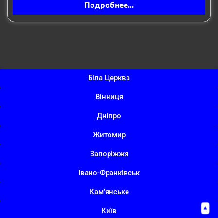
Подробнее...
Біла Церква
Вінниця
Дніпро
Житомир
Запоріжжя
Івано-Франківськ
Кам’янське
Київ