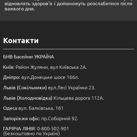
відновлять здоров’я і допоможуть розслабитися після
важкого дня.
Контакти
БНВ Басейни УКРАЇНА
Район Жуляни, вул Київська 2А.
Київ:
вул.Донецьке шосе 166л.
Дніпро:
вул.Лесі Українки 23.
Львів (Сокільники)
Кільцева дорога 112А.
Львів (Холодновідка)
вул. Балківська, 161
Одеса
пр.Соборний 92.
Запоріжжя офіс:
: 0-800-502-901
ГАРЯЧА ЛІНІЯ
(безкоштовно по Україні)