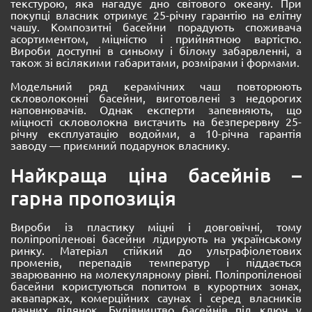
текстурою, яка нагадує дно світового океану. При
покупці власник отримує 25-річну гарантію на елітну
чашу. Композитні басейни порадують споживача
асортиментом, міцністю і прийнятною вартістю.
Вироби доступні в синьому і білому забарвленні, а
також зі всілякими габаритами, розмірами і формами.
Модельний ряд керамічних чаш повторюють
скловолоконні басейни, виготовлені з недорогих
наповнювачів. Однак експерти запевняють, що
міцності скловолокна вистачить на безперервну 25-
річну експлуатацію водойми, а 10-річна гарантія
заводу — приємний подарунок власнику.
Найкраща ціна басейнів –
гарна пропозиція
Вироби із пластику міцні і довговічні, тому
поліпропіленові басейни лідирують на українському
ринку. Матеріал стійкий до ультрафіолетових
променів, перепадів температур і піддається
зварюванню на молекулярному рівні. Поліпропіленові
басейни користуються попитом в курортних зонах,
аквапарках, комерційних саунах і серед власників
дачних ділянок. Будівництво басейнів під ключ у