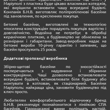
Маріуполі з пластика буде цікаво власникам котеджів,
які вирішили встановити чашу всередині будівлі.
Компанія Б.Н.В. виготовляє поліпропіленові басейни
під замовлення, по кресленнях покупця.
Бетонні басейни, виготовлені за технологією
«посилена конструкція» порадують покупців вартістю і
довговічністю. Водойма не потребує в обробці
керамічною плиткою, а будівництво не обмежена за
розмірами і габаритами. Завод-виробник надає на
бетонні вироби 10-річну гарантію і запевняє, що
басейн прослужить 25 років.
Додаткові пропозиції виробника
Збірно-щитові басейни по зносостійкості
посперечаються з надувними і збірними
конструкціями. Чаші дозволено встановлювати
всередині будівлі, встановлювати біля будинку або
монтувати в котлован, як стаціонарний. Басейни
Маріуполь: найкраща ціна, замовити будівництво під
ключ просто.
Любителям комфортабельного відпочинку бренд
Б.Н.В. рекомендує познайомитися з лінійкою СПА
басейнів. Гідромасажні ванни поліпшать настрій,