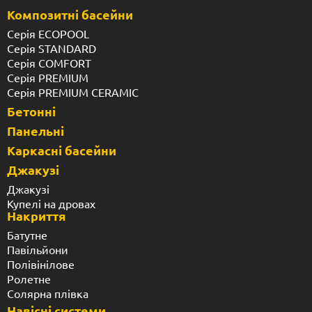
Композитні басейни
Серія ECOPOOL
Серія STANDARD
Серія COMFORT
Серія PREMIUM
Серія PREMIUM CERAMIC
Бетонні
Панельні
Каркасні басейни
Джакузі
Джакузі
Купелі на дровах
Накриття
Батутне
Павільйони
Полівінілове
Ролетне
Солярна плівка
Навісні системи