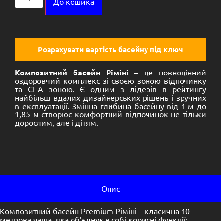
До кошика
Розрахувати вартість басейну під ключ
Композитний басейн Ріміні
– це повноцінний
оздоровчий комплекс зі своєю зоною відпочинку
та СПА зоною. Є одним з лідерів в рейтингу
найбільш вдалих дизайнерських рішень і зручних
в експлуатації. Змінна глибина басейну від 1 м до
1,85 м створює комфортний відпочинок не тільки
дорослим, але і дітям.
Опис
Композитний басейн Premium Ріміні – класична 10-
метрова чаша, яка об’єднує в собі корисні функції: