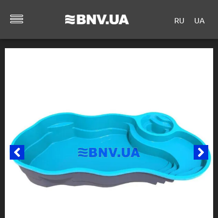
RU
UA