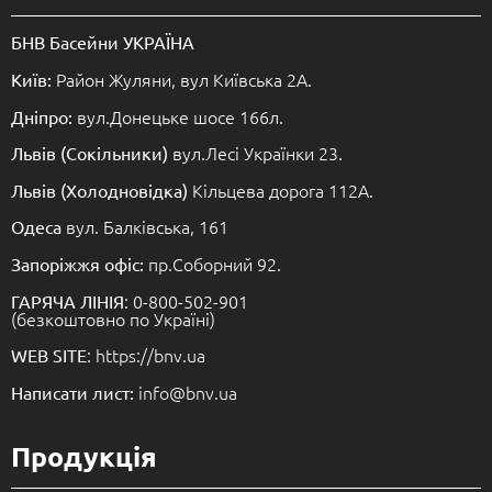
БНВ Басейни УКРАЇНА
Район Жуляни, вул Київська 2А.
Київ:
вул.Донецьке шосе 166л.
Дніпро:
вул.Лесі Українки 23.
Львів (Сокільники)
Кільцева дорога 112А.
Львів (Холодновідка)
вул. Балківська, 161
Одеса
пр.Соборний 92.
Запоріжжя офіс:
: 0-800-502-901
ГАРЯЧА ЛІНІЯ
(безкоштовно по Україні)
: https://bnv.ua
WEB SITE
info@bnv.ua
Написати лист:
Продукція