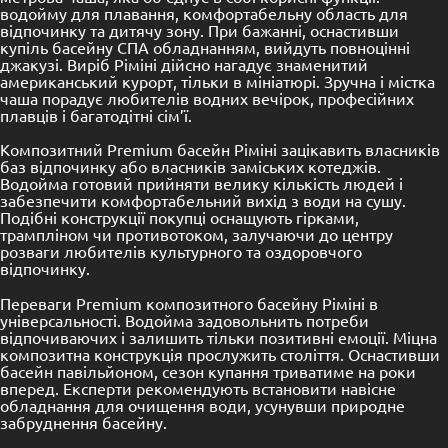
водойму для плавання, комфортабельну область для
відпочинку та дитячу зону. При бажанні, оснастивши
купіль басейну СПА обладнанням, вийдуть повноцінні
джакузі. Виріб Ріміні дійсно нагадує знаменитий
американський курорт, тільки в мініатюрі. Зручна і містка
чаша порадує любителів водних вечірок, професійних
плавців і багатодітні сім’ї.
Композитний Premium басейн Ріміні зацікавить власників
баз відпочинку або власників заміських котеджів.
Водойма готовий прийняти велику кількість людей і
забезпечити комфортабельний вихід з води на сушу.
Подібні конструкції покупці оснащують гірками,
трампліном чи противотоком, залучаючи до центру
розваги любителів культурного та оздоровчого
відпочинку.
Переваги Premium композитного басейну Ріміні в
універсальності. Водойма задовольнить потреби
відпочиваючих і залишить тільки позитивні емоції. Міцна
композитна конструкція прослужить століття. Оснастивши
басейн павільйоном, сезон купання триватиме на роки
вперед. Експерти рекомендують встановити навісне
обладнання для очищення води, усунувши природне
забруднення басейну.