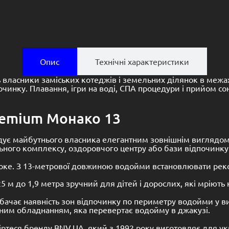
Опис
Технічні характеристики
власники заміських котеджів і земельних ділянок в межах
нку. Плавання, ігри на воді, СПА процедури і прийом со
remium Монако 13
адує майбутнього власника елегантним зовнішнім виглядом
ного комплексу, оздоровчого центру або бази відпочинку 
оке. З 13-метрової довжиною водойми встановлювати рекорд
5 м до 1,9 метра зручний для дітей і дорослих, які мріють 
бачає наявність зон відпочинку по периметру водойми у в
ним обладнанням, яка перевертає водойму в джакузі.
еся бренду BNV.UA, який з 1992 року виготовляє для украї