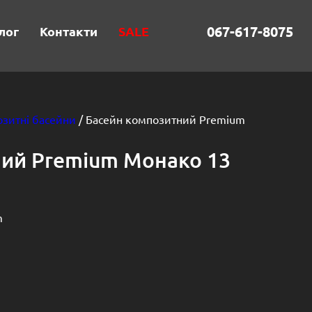
067-617-8075
лог
Контакти
SALE
зитні басейни
/ Басейн композитний Premium
ний Premium Монако 13
m