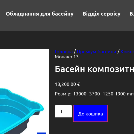
Обладнання для басейну
Відділ сервісу
Б
Головна
/
Преміум басейни
/
Компо
Монако 13
Басейн композит
18,200.00
€
Розмір:
13000 -
3700 -
1250-1900 m
Alternative:
До кошика