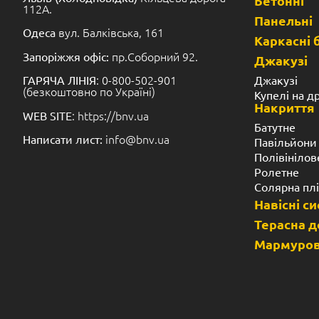
Бетонні
112А.
Панельні
вул. Балківська, 161
Одеса
Каркасні 
пр.Соборний 92.
Запоріжжя офіс:
Джакузі
: 0-800-502-901
Джакузі
ГАРЯЧА ЛІНІЯ
(безкоштовно по Україні)
Купелі на д
Накриття
: https://bnv.ua
WEB SITE
Батутне
info@bnv.ua
Написати лист:
Павільйони
Полівінілов
Ролетне
Солярна пл
Навісні с
Терасна 
Мармуров