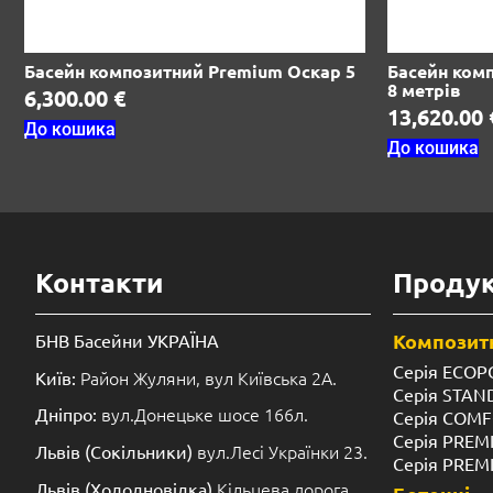
Басейн композитний Premium Оскар 5
Басейн ком
8 метрів
6,300.00
€
13,620.00
До кошика
До кошика
Контакти
Продук
Композитн
БНВ Басейни УКРАЇНА
Серія ECOP
Район Жуляни, вул Київська 2А.
Київ:
Серія STA
вул.Донецьке шосе 166л.
Дніпро:
Серія COM
Серія PREM
вул.Лесі Українки 23.
Львів (Сокільники)
Серія PREM
Кільцева дорога
Львів (Холодновідка)