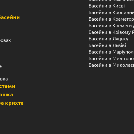
Басейни в Києві
Басейни в Кропивн
басейни
Басейни в Краматор
Басейни в Кременч
Басейни в Крівому 
Басейни в Луцьку
ровах
Басейни в Львіві
Басейни в Маріупол
Басейни в Мелітопо
Басейни в Миколає
е
івка
истеми
дошка
а крихта