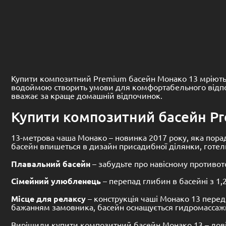
Купити композитний Premium басейн Монако 13 мріють 
водоймою створить умови для комфортабельного відпочи
вважає за краще домашній відпочинок.
Купити композитний басейн P
13-метрова чаша Монако – новинка 2017 року, яка пор
басейн впишеться в дизайн присадибної ділянки, готель
Плавальний басейн
– забудьте про навісному противот
Сімейний улюбленець
– перепад глибин в басейні з 1,2
Місце для релаксу
– конструкція чаші Монако 13 перед
бажанням замовника, басейн оснащується гидромассаж
Вирішили купити композитний басейн Монако 13 – довірт