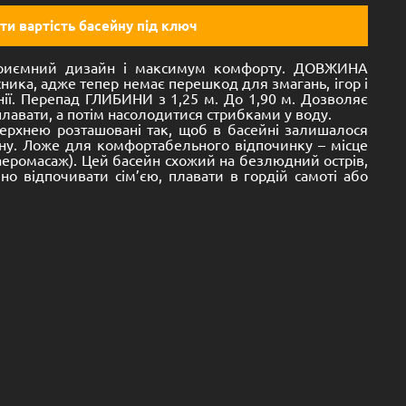
ти вартість басейну під ключ
приємний дизайн і максимум комфорту.
ДОВЖИНА
ника, адже тепер немає перешкод для змагань, ігор і
ії.
Перепад ГЛИБИНИ з 1,25 м. До 1,90 м. Дозволяє
плавати, а потім насолодитися стрибками у воду.
оверхнею розташовані так, щоб в басейні залишалося
ну.
Ложе для комфортабельного відпочинку – місце
 аеромасаж).
Цей басейн схожий на безлюдний острів,
но відпочивати сім’єю, плавати в гордій самоті або