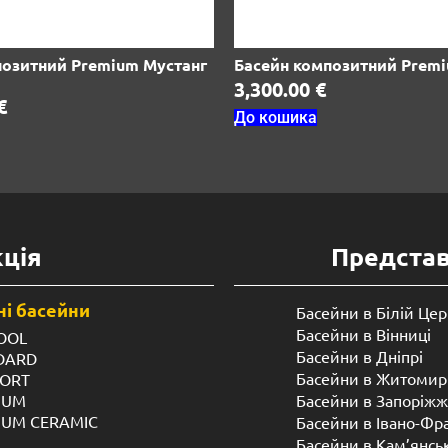
позитний Premium Мустанг
Басейн композитний Premi
3,300.00
€
€
До кошика
ція
Предста
і басейни
Басейни в Білій Цер
Басейни в Вінниці
OOL
Басейни в Дніпрі
NDARD
Басейни в Житомир
FORT
IUM
Басейни в Запоріжж
IUM CERAMIC
Басейни в Івано-Фр
Басейни в Кам’янсь