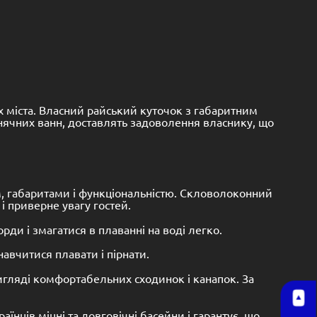
 міста. Власний райський куточок з габаритним
нячних ванн, доставлять задоволення власнику, що
, габаритами і функціональністю. Скловолоконний
і приверне увагу гостей.
и і змагатися в плаванні на воді легко.
навчитися плавати і пірнати.
игляді комфортабельних сходинок і канапок. За
нців міцні та довговічні басейни і гарантує, що