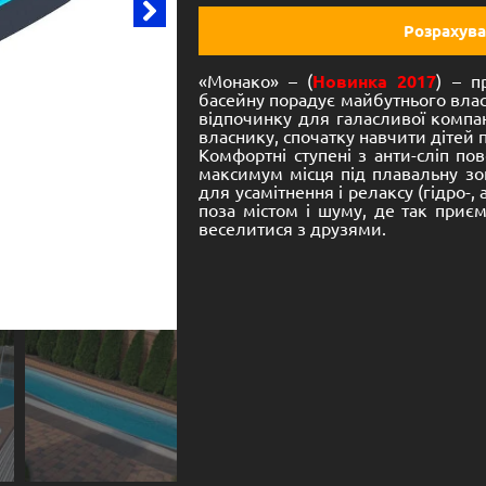
Розрахува
«Монако» – (
Новинка 2017
) – 
басейну порадує майбутнього влас
відпочинку для галасливої ​​компан
власнику, спочатку навчити дітей 
Комфортні ступені з анти-сліп п
максимум місця під плавальну зо
для усамітнення і релаксу (гідро-,
поза містом і шуму, де так приєм
веселитися з друзями.