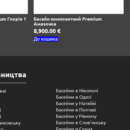
um Глорія 1
Басейн композитний Premium
Амазонка
8,900.00
€
До кошика
вництва
Басейни в Нікополі
кві
Басейни в Одесі
Басейни у Матвіїві
Басейни в Полтаві
і
Басейни у ​​Рівному
і
Басейни в Слов’янську
анковську
Басейни в Сумах
ку