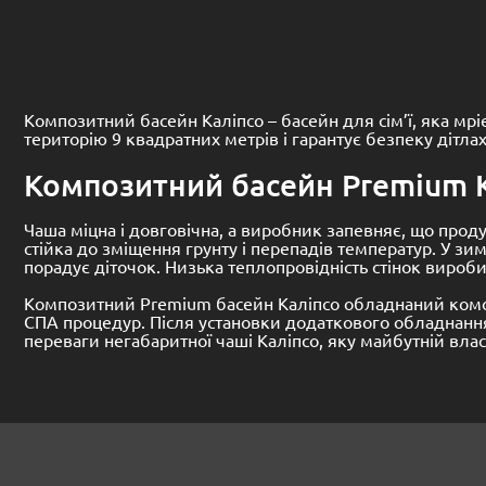
Композитний басейн Каліпсо – басейн для сім’ї, яка мрі
територію 9 квадратних метрів і гарантує безпеку дітла
Композитний басейн Premium 
Чаша міцна і довговічна, а виробник запевняє, що прод
стійка до зміщення грунту і перепадів температур.
У зим
порадує діточок.
Низька теплопровідність стінок вироби
Композитний Premium басейн Каліпсо обладнаний комф
СПА процедур.
Після установки додаткового обладнання 
переваги негабаритної чаші Каліпсо, яку майбутній влас