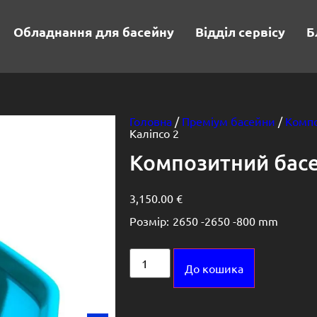
Обладнання для басейну
Відділ сервісу
Б
Головна
/
Преміум басейни
/
Компо
Каліпсо 2
Композитний басе
3,150.00
€
Розмір:
2650 -
2650 -
800 mm
Alternative:
До кошика