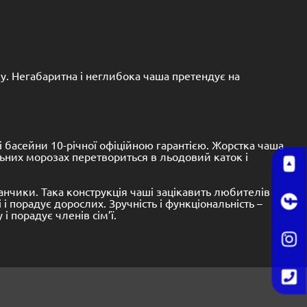
ку.
Негабаритна і неглибока чаша претендує на
 басейни 10-річної офіційною гарантією.
Жорстка чаша
льних морозах перетвориться в льодовий каток і
ванчики.
Така конструкція чаші зацікавить любителів
і і порадує дорослих.
Зручність і функціональність –
 порадує членів сім’ї.