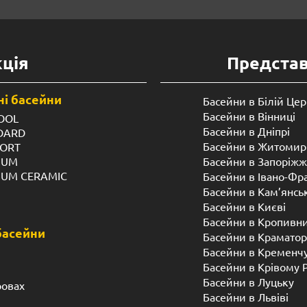
ція
Предста
і басейни
Басейни в Білій Цер
Басейни в Вінниці
OOL
Басейни в Дніпрі
NDARD
Басейни в Житомир
FORT
IUM
Басейни в Запоріжж
IUM CERAMIC
Басейни в Івано-Фр
Басейни в Кам’янсь
Басейни в Києві
Басейни в Кропивн
басейни
Басейни в Краматор
Басейни в Кременч
Басейни в Крівому 
Басейни в Луцьку
ровах
Басейни в Львіві