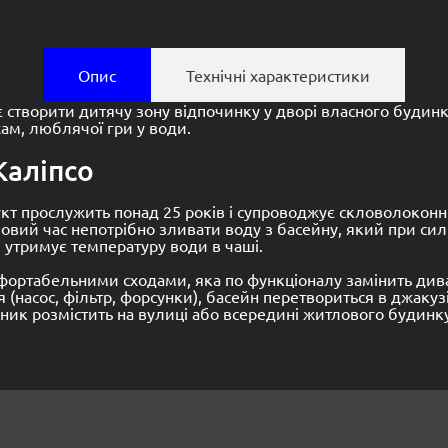
Опис
Технічні характеристики
є створити дитячу зону відпочинку у дворі власного будин
хам, люблячої гри у води.
Каліпсо
укт прослужить понад 25 років і супроводжує скловолоконні
овий час непотрібно зливати воду з басейну, який при си
 утримує температуру води в чаші.
ортабельними сходами, яка по функціоналу замінить ди
(насос, фільтр, форсунки), басейн перетвориться в джакуз
ник розмістить на вулиці або всередині житлового будинку і