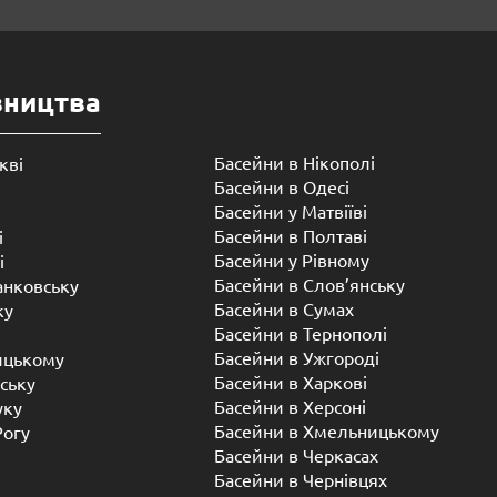
вництва
Басейни в Нікополі
кві
Басейни в Одесі
Басейни у Матвіїві
Басейни в Полтаві
і
Басейни у ​​Рівному
і
Басейни в Слов’янську
анковську
Басейни в Сумах
ку
Басейни в Тернополі
Басейни в Ужгороді
ицькому
Басейни в Харкові
ську
Басейни в Херсоні
уку
Басейни в Хмельницькому
Рогу
Басейни в Черкасах
Басейни в Чернівцях