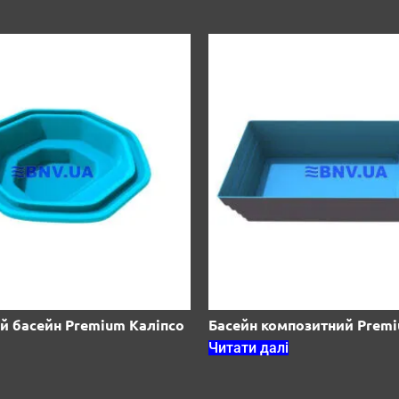
й басейн Premium Каліпсо
Басейн композитний Prem
Читати далі