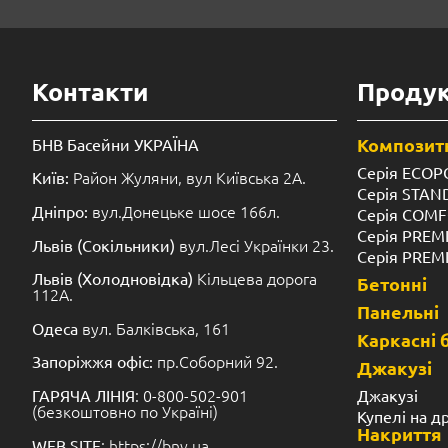
Контакти
Продук
Композитн
БНВ Басейни УКРАЇНА
Серія ECOP
Район Жуляни, вул Київська 2А.
Київ:
Серія STA
вул.Донецьке шосе 166л.
Дніпро:
Серія COM
Серія PREM
вул.Лесі Українки 23.
Львів (Сокільники)
Серія PREM
Кільцева дорога
Львів (Холодновідка)
Бетонні
112А.
Панельні
вул. Балківська, 161
Одеса
Каркасні 
пр.Соборний 92.
Запоріжжя офіс:
Джакузі
: 0-800-502-901
Джакузі
ГАРЯЧА ЛІНІЯ
(безкоштовно по Україні)
Купелі на д
Накриття
: https://bnv.ua
WEB SITE