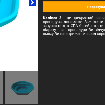
Розрахува
Каліпсо 2
– це прекрасний розсл
процедура допоможе Вам зняти н
занурюєтеся в СПА-басейн, кліти
відразу після процедури Ви відчу
цьому Ви ще отримаєте заряд хоро