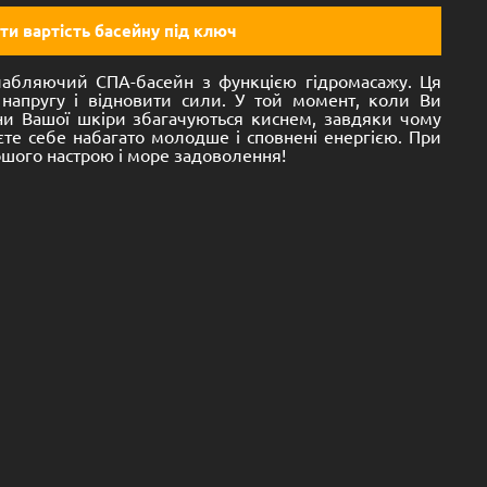
ти вартість басейну під ключ
абляючий СПА-басейн з функцією гідромасажу. Ця
апругу і відновити сили. У той момент, коли Ви
ни Вашої шкіри збагачуються киснем, завдяки чому
єте себе набагато молодше і сповнені енергією. При
шого настрою і море задоволення!