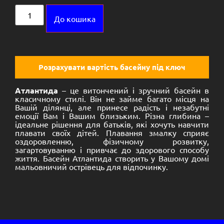
Alternative:
До кошика
Розрахувати вартість басейну під ключ
Атлантида
– це витончений і зручний басейн в
класичному стилі. Він не займе багато місця на
Вашій ділянці, але принесе радість і незабутні
емоції Вам і Вашим близьким. Різна глибина –
ідеальне рішення для батьків, які хочуть навчити
плавати своїх дітей. Плавання змалку сприяє
оздоровленню, фізичному розвитку,
загартовуванню і привчає до здорового способу
життя. Басейн Атлантида створить у Вашому домі
мальовничий острівець для відпочинку.