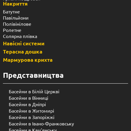
Накриття
Батутне
Павільйони
Полівінілове
Ролетне
Солярна плівка
Навісні системи
Терасна дошка
Мармурова крихта
Представництва
Басейни в Білій Церкві
Басейни в Вінниці
Басейни в Дніпрі
Басейни в Житомирі
Басейни в Запоріжжі
Басейни в Івано-Франковську
Басейни в Кам’янську