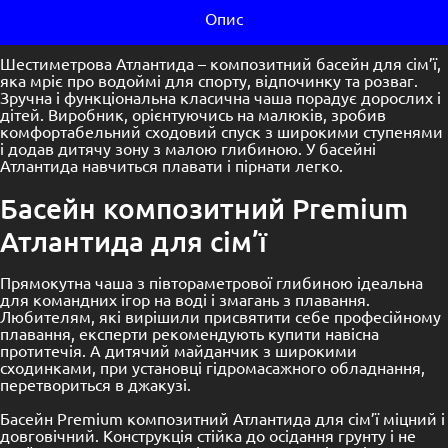
Опис
Шестиметрова Атлантида – композитний басейн для сім’ї,
яка мріє про водоймі для спорту, відпочинку та розваг.
Зручна і функціональна класична чаша порадує дорослих і
дітей. Виробник, орієнтуючись на малюків, зробив
комфортабельний сходовий спуск з широкими ступенями
і додав дитячу зону з малою глибиною. У басейні
Атлантида навчиться плавати і пірнати легко.
Басейн композитний Premium
Атлантида для сім’ї
Прямокутна чаша з півтораметрової глибиною ідеальна
для командних ігор на воді і змагань з плавання.
Любителям, які вирішили присвятити себе професійному
плавання, експерти рекомендують купити навісна
протитечія. А дитячий майданчик з широкими
сходинками, при установці гідромасажного обладнання,
перетвориться в джакузі.
Басейн Premium композитний Атлантида для сім’ї міцний і
довговічний. Конструкція стійка до осідання грунту і не