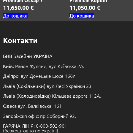
Premium Оскар 7
Premium Корвет
11,650.00
€
11,050.00
€
До кошика
До кошика
Контакти
БНВ Басейни УКРАЇНА
Район Жуляни, вул Київська 2А.
Київ:
вул.Донецьке шосе 166л.
Дніпро:
вул.Лесі Українки 23.
Львів (Сокільники)
Кільцева дорога 112А.
Львів (Холодновідка)
вул. Балківська, 161
Одеса
пр.Соборний 92.
Запоріжжя офіс:
: 0-800-502-901
ГАРЯЧА ЛІНІЯ
(безкоштовно по Україні)