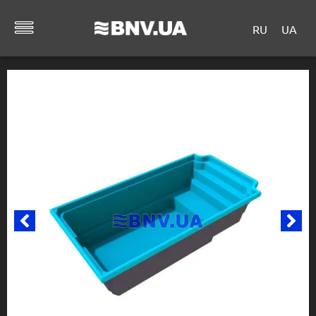
RU
UA