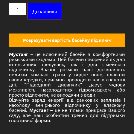
Alternative:
До кошика
Розрахувати вартість басейну під ключ
Мустанг
– це класичний басейн з комфортними
римськими сходами. Цей басейн створений як для
інтенсивних тренувань, так і для сімейного
відпочинку. Значні розміри чаші дозволяють
великій компанії грати у водне поло, плавати
наввипередки, приємно проводити час в спекотні
дні. “Підводний диванчик” дарує чудову
можливість насолодитися гідромасажем або
просто відпочити, не виходячи з води.
Відчуйте заряд енергії від ранкових запливів і
насолоду вечірнього відпочинку у власному
басейні.
Мустанг
– це не тільки прикраса Вашого
саду, але Ваш особистий тренер для підтримки
спортивної форми.