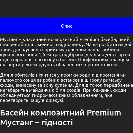
Опис
Мустанг – класичний композитний Premium басейн, який
створений для сімейного відпочинку. Чаша розбита на дві
зони: для купання і прийому сонячних ванн. Глибина
купального зони 1,6 метра, підібрана ідеально для ігор на
воді і пірнання з розгону в басейн. Професійним плавцям
експерти рекомендують обзавестися противотоком.
Для любителів ніжитися у кромки води під променями
палючого сонця виробник встановив широку римську
сходи, винесену за зону купання. Для діточок передбачена
негабаритна майданчик біля сходів. При бажанні, сходи
обладнується гидромассажним обладнанням, яке
перетворить чашу в джакузі.
Басейн композитний Premium
Мустанг – гідності