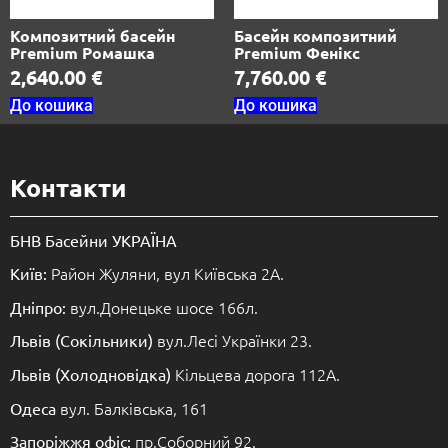
Композитний басейн
Басейн композитний
Premium Ромашка
Premium Фенікс
2,640.00
€
7,760.00
€
До кошика
До кошика
Контакти
БНВ Басейни УКРАЇНА
Район Жуляни, вул Київська 2А.
Київ:
вул.Донецьке шосе 166л.
Дніпро:
вул.Лесі Українки 23.
Львів (Сокільники)
Кільцева дорога 112А.
Львів (Холодновідка)
вул. Балківська, 161
Одеса
пр.Соборний 92.
Запоріжжя офіс: