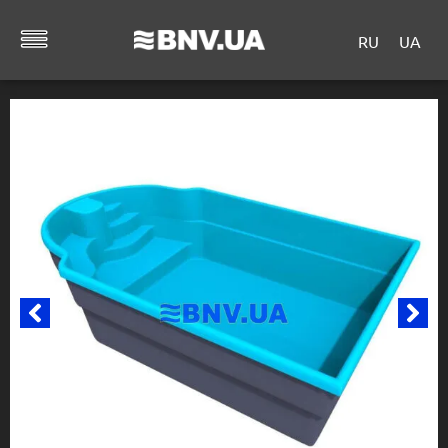
RU
UA