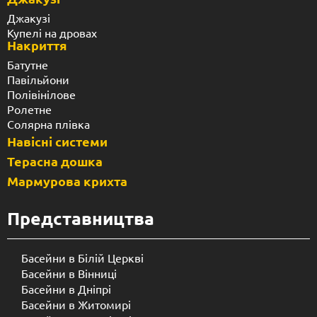
Джакузі
Купелі на дровах
Накриття
Батутне
Павільйони
Полівінілове
Ролетне
Солярна плівка
Навісні системи
Терасна дошка
Мармурова крихта
Представництва
Басейни в Білій Церкві
Басейни в Вінниці
Басейни в Дніпрі
Басейни в Житомирі