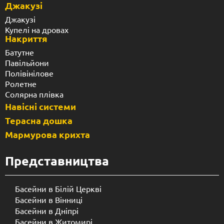
Джакузі
Джакузі
Купелі на дровах
Накриття
Батутне
Павільйони
Полівінілове
Ролетне
Солярна плівка
Навісні системи
Терасна дошка
Мармурова крихта
Представництва
Басейни в Білій Церкві
Басейни в Вінниці
Басейни в Дніпрі
Басейни в Житомирі