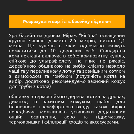
Розрахувати вартість басейну під ключ
Spa басейн на дровах Міраж “FinSpa” оснащений
круглої чашею діаметр 2.5 метрів, висота 1,1
метра. Це купель в якій одночасно можуть
поміститися до 10 дорослих осіб. Стандартна
комплектація включає в себе: композитну купіль,
стійкою до ультрафіолету, не гниє, не ржавіє,
дерев’яною обшивкою на вибір клієнта навколо
чаші та у переливному лотку та зовнішним котлом
з димоходом та грибком (потужність котла на
вибір, додатково рекомендуємо захисний кожух
для труби з котла)
обшивку з термостійкого дерева, котел на дровах,
димохід із захисним кожухом, щаблі для
безпечного і комфортного входу. Також збірка
передбачає можливість установки додаткових
опцій: освітлення, аеро та гідромасажу,
термокришки і фільтрації, сходів та аксесуарами.