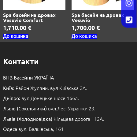
Spa басейн на дровах
Spa басейн на дровах
Vesuvio Comfort
Vesuvio
1,710.00
€
1,700.00
€
До кошика
До кошика
Контакти
БНВ Басейни УКРАЇНА
Район Жуляни, вул Київська 2А.
Київ:
вул.Донецьке шосе 166л.
Дніпро:
вул.Лесі Українки 23.
Львів (Сокільники)
Кільцева дорога 112А.
Львів (Холодновідка)
вул. Балківська, 161
Одеса