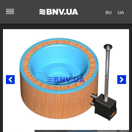
RU
UA