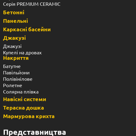
Серія PREMIUM CERAMIC
Бетонні
Панельні
Каркасні басейни
Джакузі
Джакузі
Купелі на дровах
Накриття
Батутне
Павільйони
Полівінілове
Ролетне
Солярна плівка
Навісні системи
Терасна дошка
Мармурова крихта
Представництва