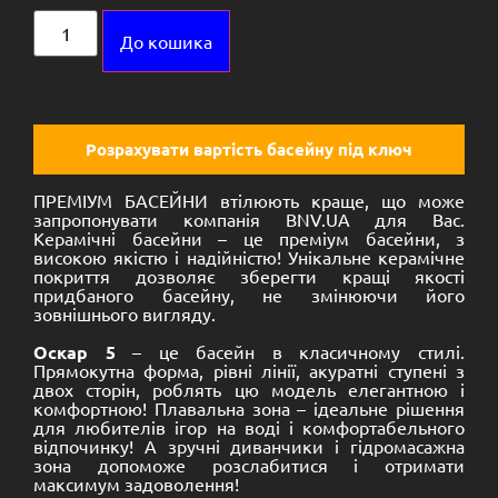
Alternative:
До кошика
Розрахувати вартість басейну під ключ
ПРЕМІУМ БАСЕЙНИ втілюють краще, що може
запропонувати компанія BNV.UA для Вас.
Керамічні басейни – це преміум басейни, з
високою якістю і надійністю! Унікальне керамічне
покриття дозволяє зберегти кращі якості
придбаного басейну, не змінюючи його
зовнішнього вигляду.
Оскар 5
– це басейн в класичному стилі.
Прямокутна форма, рівні лінії, акуратні ступені з
двох сторін, роблять цю модель елегантною і
комфортною! Плавальна зона – ідеальне рішення
для любителів ігор на воді і комфортабельного
відпочинку! А зручні диванчики і гідромасажна
зона допоможе розслабитися і отримати
максимум задоволення!