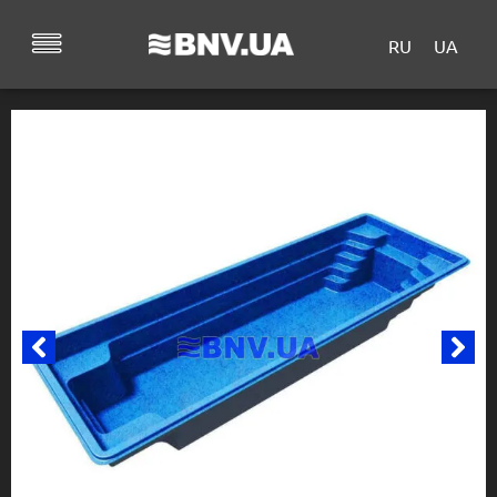
RU
UA