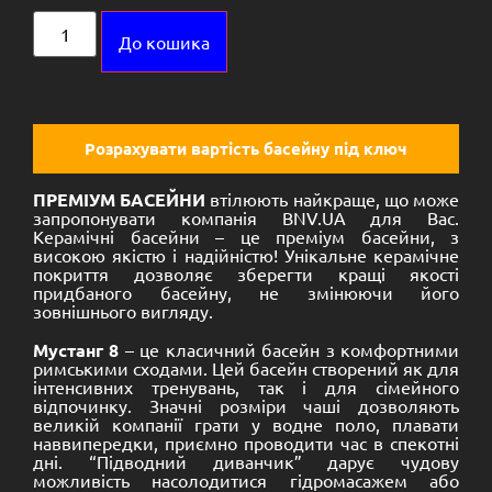
Alternative:
До кошика
Розрахувати вартість басейну під ключ
ПРЕМІУМ БАСЕЙНИ
втілюють найкраще, що може
запропонувати компанія BNV.UA для Вас.
Керамічні басейни – це преміум басейни, з
високою якістю і надійністю! Унікальне керамічне
покриття дозволяє зберегти кращі якості
придбаного басейну, не змінюючи його
зовнішнього вигляду.
Мустанг 8
– це класичний басейн з комфортними
римськими сходами. Цей басейн створений як для
інтенсивних тренувань, так і для сімейного
відпочинку. Значні розміри чаші дозволяють
великій компанії грати у водне поло, плавати
наввипередки, приємно проводити час в спекотні
дні. “Підводний диванчик” дарує чудову
можливість насолодитися гідромасажем або