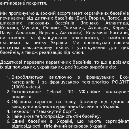
антиковзне покриття.
Ми пропонуємо широкий асортимент керамічних басейнів
починаючи від дитячих басейнів (Балі, Глория, Лотос), до
шикарних люксових басейнів (Монако, Атлантида,
Корсика, Мустанг, Феникс, Олимпик, Аквапарк, Корвет,
Парус, Атлантик, Версаль, Амазонка). Керамічні басейни,
виготовлені за французькою технологією, є найбільш
якісними на ринку України. Ми пропонуємо нашим
клієнтам максимальну якість і устаткування для цих
басейнів, а також реалізацію під ключ.
Додаткові переваги керамічних басейнів, то що відрізняє
їх від польських, українських, російських виробників:
Виробляються виключно з французьких Еко-
матеріалів і за французькою технологією POLYNT
(100% якість).
Ексклюзивне Gelcoat 3D УФ-стійке кольорове
покриття.
Офіційна гарантія на чашу басейну від єдиного
заводу-виробника керамічних басейнів в Україні.
Технологія “замкнутий борт”.
Найнижча теплопровідність стін басейну.
Єдині басейни в Україні, що мають сертифікат
відповідності і гігієнічний висновок України.