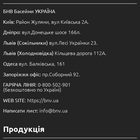
БНВ Басейни УКРАЇНА
Район Жуляни, вул Київська 2А.
Київ:
вул.Донецьке шосе 166л.
Дніпро:
вул.Лесі Українки 23.
Львів (Сокільники)
Кільцева дорога 112А.
Львів (Холодновідка)
вул. Балківська, 161
Одеса
пр.Соборний 92.
Запоріжжя офіс:
: 0-800-502-901
ГАРЯЧА ЛІНІЯ
(безкоштовно по Україні)
: https://bnv.ua
WEB SITE
info@bnv.ua
Написати лист:
Продукція