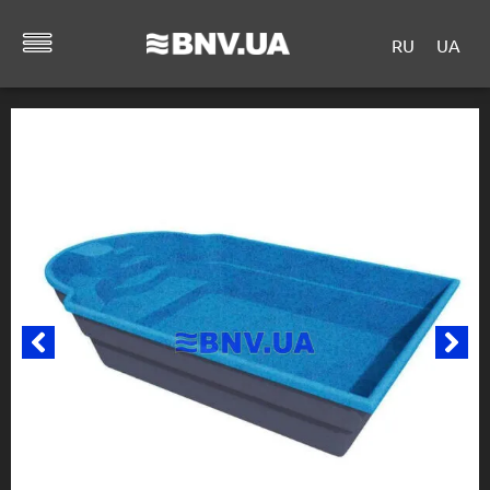
RU
UA