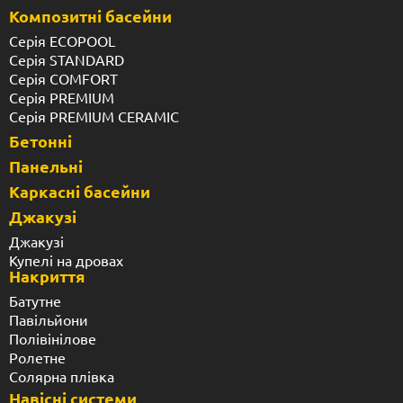
Композитні басейни
Серія ECOPOOL
Серія STANDARD
Серія COMFORT
Серія PREMIUM
Серія PREMIUM CERAMIC
Бетонні
Панельні
Каркасні басейни
Джакузі
Джакузі
Купелі на дровах
Накриття
Батутне
Павільйони
Полівінілове
Ролетне
Солярна плівка
Навісні системи