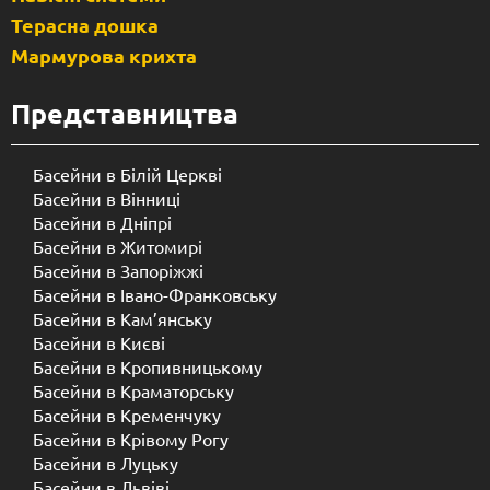
Терасна дошка
Мармурова крихта
Представництва
Басейни в Білій Церкві
Басейни в Вінниці
Басейни в Дніпрі
Басейни в Житомирі
Басейни в Запоріжжі
Басейни в Івано-Франковську
Басейни в Кам’янську
Басейни в Києві
Басейни в Кропивницькому
Басейни в Краматорську
Басейни в Кременчуку
Басейни в Крівому Рогу
Басейни в Луцьку
Басейни в Львіві