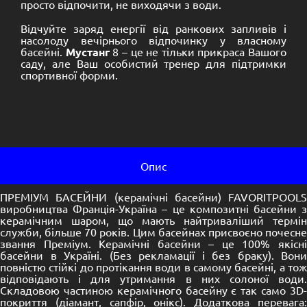
просто відпочити, не виходячи з води.
Відчуйте заряд енергії від ранкових запливів і
насолоду вечірнього відпочинку у власному
басейні.
Мустанг
8 – це не тільки прикраса Вашого
саду, але Ваш особистий тренер для підтримки
спортивної форми.
Опис
ПРЕМІУМ БАСЕЙНИ (керамічні басейни) FAVORITPOOLS
виробництва Франція-Україна – це композитні басейни з
керамічним шаром, що мають найтриваліший термін
служби, більше 70 років. Цим басейнах присвоєно почесне
звання Преміум. Керамічні басейни – це 100% якісні
басейни в Україні. (Без рекламації і без браку). Вони
повністю стійкі до протікання води в самому басейні, а тож
відповідають і для утримання в них солоної води.
Складовою частиною керамічного басейну є так само 3D-
покриття (діамант, сапфір, онікс). Додаткова перевага: