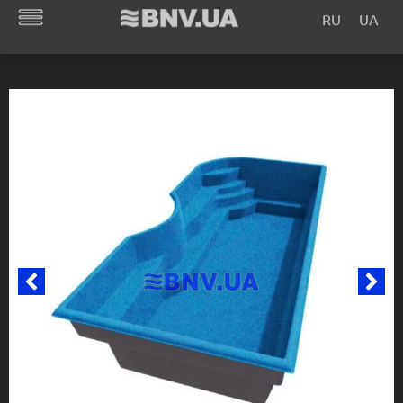
RU
UA