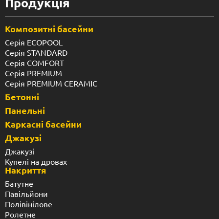
Продукція
Композитні басейни
Серія ECOPOOL
Серія STANDARD
Серія COMFORT
Серія PREMIUM
Серія PREMIUM CERAMIC
Бетонні
Панельні
Каркасні басейни
Джакузі
Джакузі
Купелі на дровах
Накриття
Батутне
Павільйони
Полівінілове
Ролетне