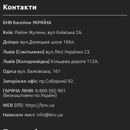
Контакти
БНВ Басейни УКРАЇНА
Район Жуляни, вул Київська 2А.
Київ:
вул.Донецьке шосе 166л.
Дніпро:
вул.Лесі Українки 23.
Львів (Сокільники)
Кільцева дорога 112А.
Львів (Холодновідка)
вул. Балківська, 161
Одеса
пр.Соборний 92.
Запоріжжя офіс:
: 0-800-502-901
ГАРЯЧА ЛІНІЯ
(безкоштовно по Україні)
: https://bnv.ua
WEB SITE
info@bnv.ua
Написати лист: