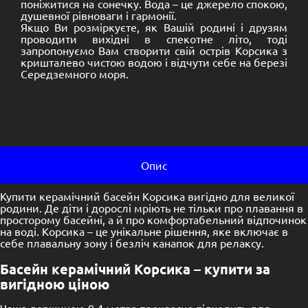
поніжитися на сонечку. Вода – це джерело спокою,
душевної рівноваги і гармонії.
Якщо Ви розміркуєте, як Вашій родині і друзям
проводити вихідні в спекотне літо, тоді
запропонуємо Вам створити свій острів Корсика з
кришталево чистою водою і відчути себе на березі
Середземного моря.
Опис
Купити керамічний басейн Корсика вигідно для великої
родини. Де діти і дорослі мріють не тільки про плавання в
просторому басейні, а й про комфортабельний відпочинок
на воді. Корсика – це унікальне рішення, яке включає в
себе плавальну зону і безліч канапок для релаксу.
Басейн керамічний Корсика – купити за
вигідною ціною
Чаша довжиною 8.4 метра прекрасно підходить для