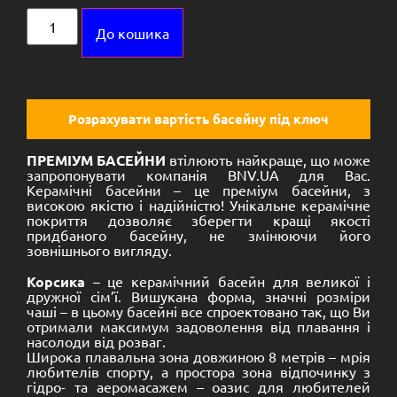
Alternative:
До кошика
Розрахувати вартість басейну під ключ
ПРЕМІУМ БАСЕЙНИ
втілюють найкраще, що може
запропонувати компанія BNV.UA для Вас.
Керамічні басейни – це преміум басейни, з
високою якістю і надійністю! Унікальне керамічне
покриття дозволяє зберегти кращі якості
придбаного басейну, не змінюючи його
зовнішнього вигляду.
Корсика
– це керамічний басейн для великої і
дружної сім’ї. Вишукана форма, значні розміри
чаші – в цьому басейні все спроектовано так, що Ви
отримали максимум задоволення від плавання і
насолоди від розваг.
Широка плавальна зона довжиною 8 метрів – мрія
любителів спорту, а простора зона відпочинку з
гідро- та аеромасажем – оазис для любителей