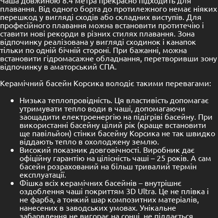
плавання. Від одного борта до протилежного немає ніяких
перешкод у вигляді сходів або складних виступів. Для
професійного плавання можна встановити протитечію і
ставити нові рекорди в різних стилях плавання. Зона
відпочинку реалізована у вигляді сходинок і канапок
тільки по одній бічній стороні. При бажанні, можна
встановити гідромасажне обладнання, перетворивши зону
відпочинку в аматорський СПА.
Керамічний басейн Корсика володіє такими перевагами:
Низька теплопровідність. Ця властивість допомагає
утримувати тепло води в чаші, допомагаючи
заощадити електроенергію на підігріві басейну. При
використанні басейну цілий рік (краще встановити
ще павільйон) стінки басейну Корсика не так швидко
віддають тепло в охолоджену землю.
Високий показник довговічності. Виробник дає
офіційну гарантію на цілісність чаші – 25 років. А сам
басейн розрахований на більш тривалий термін
експлуатації.
Фішка всіх керамічних басейнів – внутрішнє
оздоблення чаші покриттям 3D Ultra. Це не плівка і
не фарба, а тонкий шар композитних матеріалів,
нанесених в заводських умовах. Унікальне
забарвлення не вигорає на сонці, не піддається