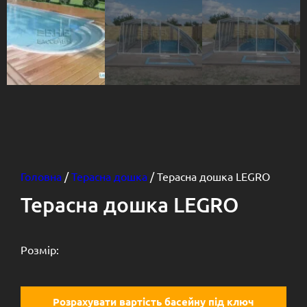
Головна
/
Терасна дошка
/ Терасна дошка LEGRO
Терасна дошка LEGRO
Розмір:
Розрахувати вартість басейну під ключ