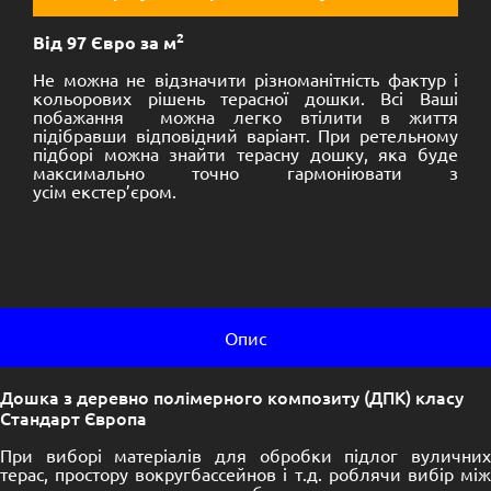
2
Від 97 Євро за м
Не можна не відзначити різноманітність фактур і
кольорових рішень терасної дошки. Всі Ваші
побажання можна легко втілити в життя
підібравши відповідний варіант. При ретельному
підборі можна знайти терасну дошку, яка буде
максимально точно гармоніювати з
усім екстер’єром.
Опис
Дошка з деревно полімерного композиту (ДПК) класу
Стандарт Європа
При виборі матеріалів для обробки підлог вуличних
терас, простору вокругбассейнов і т.д. роблячи вибір між