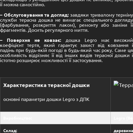
її можна самостійно.
– Обслуговування та догляд:
завдяки тривалому терміну
служби терасна дошка не вимагає спеціального догляду
(фарбування, розкриття лаком), ремонту або заміни її
фрагментів. Досить регулярного миття.
– Поверхня не ковзає:
дошка Legro має високий
коефіцієнт тертя, який гарантує захист від ковзання і
падінь при будь-якій погоді в будь-який час року. Саме ця
особливість відрізняє її від інших видів терасної дошки і
істотно розширює можливості її застосування.
Характеристика терасної дошки
основні параметри дошки Legro з ДПК
Виробництво:
Legro (Ве
Склад:
деревина