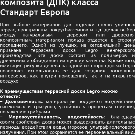
композита (ДПК) класса
Стандарт Европа
При выборе материалов для отделки полов уличных
террас, пространства вокругбассейнов и т.д. делая выбор
между натуральным деревом, или древесно-
композитным материалом польза отдается в сторону
последнего. Одной из лучших, на сегодняшний день
признана террасная доска Legro венгерского
производства. Эта доска состоит из полимеров и
древесины и объединяет их лучшие качества. Кроме того,
имитация рисунка дерева на одной из сторон доски Legro
позволяет использовать ее для создания роскошных
интерьеров, как внутри помещений, так и на открытом
воздухе.
К преимуществам террасной доски Legro можно
отнести:
– Долговечность
: материал не поддается воздействи
насекомых и грызунов, устойчив к процессам гниения,
поражению грибками.
– Морозоустойчивость, водостойкость
: благодар
своим свойствам доска может выдерживать длительные
периоды воздействия воды, морозов, ультрафиолетового
излучения. При этом сохраняется ее первоначальный вид,