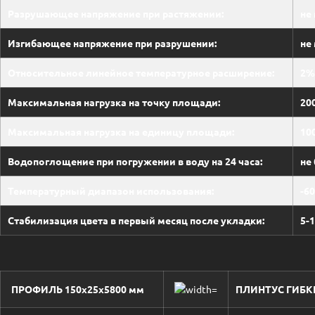
Разрушающее напряжение при растяжении:
не
Изгибающее напряжение при разрушении:
не
Относительное линейное температурное расширение:
2%
Максимальная нагрузка на точку площади:
20
Максимальная нагрузка на единицу площади:
10
Водопоглощение при погружении в воду на 24 часа:
не
Температурный диапазон использования:
-60
Стабилизация цвета в первый месяц после укладки:
5-
ПРОФИЛЬ 150х25х5800 мм
ПЛИНТУС ГИБ