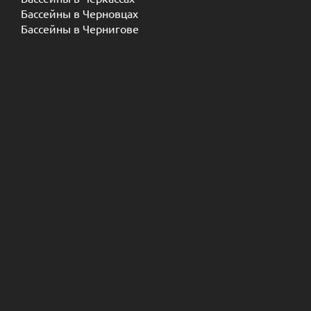
Бассейны в Черновцах
Бассейны в Чернигове
СЕЗОННА ПРОПОЗИЦІЯ !
ПАВІЛЬОНИ НА БАСЕЙН
ПЕРЕГЛЯНУТИ