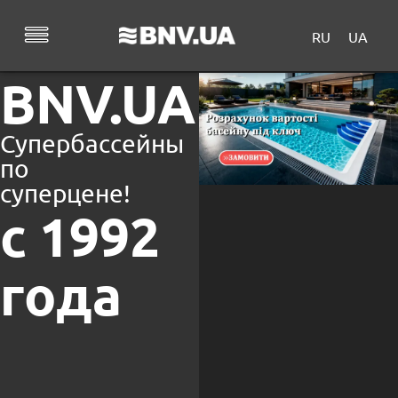
RU
UA
BNV.UA
Супербассейны
по
суперцене!
с 1992
года