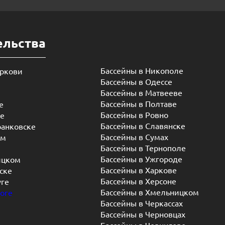
ельства
Бассейны в Никополе
еркови
Бассейны в Одессе
Бассейны в Матвееве
Бассейны в Полтаве
е
Бассейны в Ровно
ье
Бассейны в Славянске
ранковске
Бассейны в Сумах
ом
Бассейны в Тернополе
Бассейны в Ужгороде
ицком
Бассейны в Харкове
ске
Бассейны в Херсоне
уге
Бассейны в Хмельницком
оге
Бассейны в Черкассах
Бассейны в Черновцах
Бассейны в Чернигове