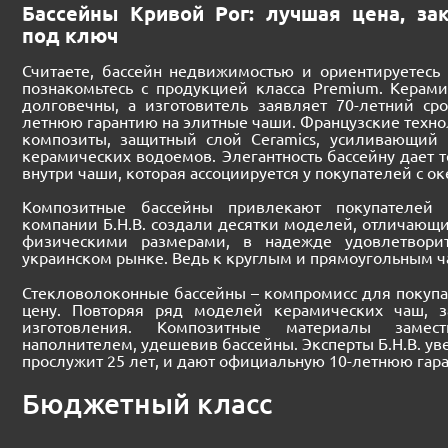
Бассейны Кривой Рог: лучшая цена, зак
под ключ
Считаете, бассейн недвижимостью и ориентируетесь 
познакомьтесь с продукцией класса Premium. Керам
долговечны, а изготовитель заявляет 70-летний сро
летнюю гарантию на элитные чаши. Французские техно
композиты, защитный слой Ceramics, усиливающий 
керамических водоемов. Элегантность бассейну дает те
внутри чаши, которая ассоциируется у покупателей с ок
Композитные бассейны привлекают покупателей р
компании Б.Н.В. создали десятки моделей, отличающ
физическими размерами, в надежде удовлетворит
украинском рынке. Ведь к круглым и прямоугольным ч
Стекловолоконные бассейны – компромисс для покупа
цену. Повторяя ряд моделей керамических чаш, 
изготовления. Композитные материалы замест
наполнителем, удешевив бассейны. Эксперты Б.Н.В. ув
прослужит 25 лет, и дают официальную 10-летнюю гар
Бюджетный класс