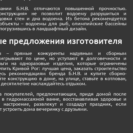
ании Б.Н.В. отличаются повышенной прочностью.
конструкция» не позволит водоему разрушиться и
ицовки стен и дна водоема. Из бетона рекомендуется
 объекты – водоемы для рыб, олимпийские бассейны
 погрузившись в ландшафтный дизайн.
е предложения изготовителя
йны – прямые конкуренты надувным и сборным
ыигрывают по цене, но уступают в долговечности и
еньги на одноразовые изделия, которые ограничены
пить Кривой Рог: лучшая цена, заказать строительство
есь рекомендациям бренда Б.Н.В. и купите сборно-
те конструкцию в доме, на улице, ставьте в котлован,
и десятилетие наслаждайтесь отдыхом.
а покупателей, предпочитающих, придя домой после
я в гидромассажной ванне, восстанавливая здоровье и
 настроение, развлекут и создадут праздник, если
 устроить дома вечеринку с друзьями.