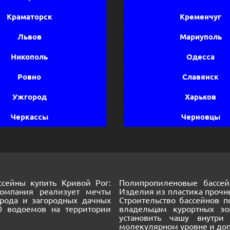
Краматорск
Кременчуг
Львов
Мариуполь
Никополь
Одесса
Ровно
Славянск
Ужгород
Харьков
Черкассы
Черновцы
сейны купить Кривой Рог:
Полипропиленовые бассей
Компания реализует мечты
Изделия из пластика прочн
орода и загородных дачных
Строительство бассейнов 
00 водоемов на территории
владельцам курортных з
установить чашу внутри
молекулярном уровне и допу