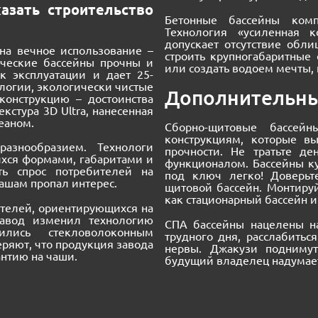
азать строительство
Бетонные бассейны комп
Технология «усиленная 
допускает отсутствие обл
на вечное использование –
строить крупногабаритные
ические бассейны прочны и
или создать водоем мечты,
к эксплуатации и дает 25-
логии, экологически чистые
Дополнительны
конструкцию – достоинства
кстура 3D Ultra, нанесенная
еаном.
Сборно-щитовые бассе
конструкциям, которые в
азнообразием. Технологи
прочности. Не тратьте д
ихся формами, габаритами и
функционалом. Бассейны ку
ь спрос потребителей на
под ключ легко! Доверьт
ашам пропал интерес.
щитовой бассейн. Монтируй
как стационарный бассейн 
телей, ориентирующихся на
завод изменил технологию
СПА бассейны нацелены н
ились стекловолоконным
трудного дня, расслабитьс
еряют, что продукция завода
нервы. Джакузи поднимут
антию на чаши.
будущий владелец надумает