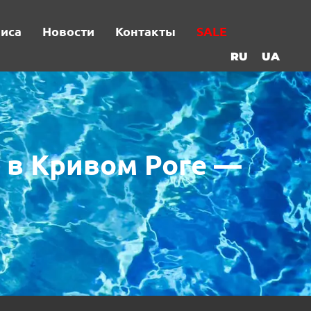
виса
Новости
Контакты
SALE
RU
UA
 в Кривом Роге —