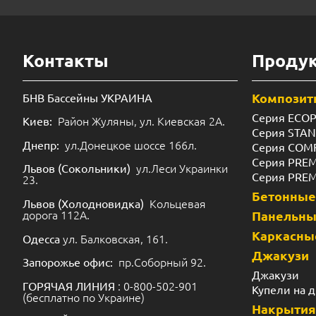
Контакты
Проду
Композит
БНВ Бассейны УКРАИНА
Серия ECO
Район Жуляны, ул. Киевская 2А.
Киев:
Серия STA
ул.Донецкое шоссе 166л.
Днепр:
Серия COM
Серия PRE
ул.Леси Украинки
Львов (Сокольники)
Серия PRE
23.
Бетонные
Кольцевая
Львов (Холодновидка)
дорога 112А.
Панельн
Каркасны
ул. Балковская, 161.
Одесса
Джакузи
пр.Соборный 92.
Запорожье офис:
Джакузи
: 0-800-502-901
ГОРЯЧАЯ ЛИНИЯ
Купели на 
(бесплатно по Украине)
Накрытия