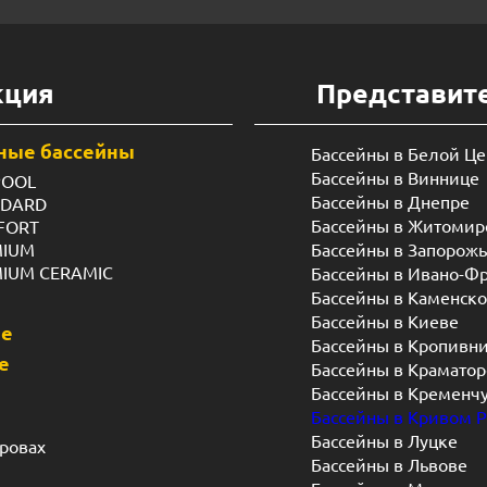
кция
Представит
ные бассейны
Бассейны в Белой Ц
Бассейны в Виннице
POOL
Бассейны в Днепре
NDARD
Бассейны в Житомир
FORT
MIUM
Бассейны в Запорож
MIUM CERAMIC
Бассейны в Ивано-Ф
Бассейны в Каменск
Бассейны в Киеве
ые
Бассейны в Кропивн
е
Бассейны в Краматор
Бассейны в Кременч
Бассейны в Кривом Р
Бассейны в Луцке
дровах
Бассейны в Львове