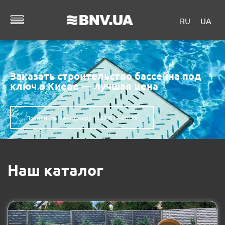
RU
UA
Заказать строительство бассейна под
ключ в Киеве — лучшая цена
Позвонить менеджеру: (067)617-80-75
Наш каталог