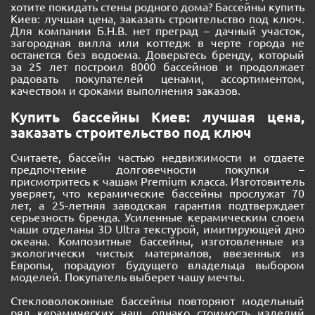
хотите покидать стены родного дома? Бассейны купить
Киев: лучшая цена, заказать строительство под ключ.
Для компании Б.Н.В. нет преград – дачный участок,
загородная вилла или коттедж в черте города не
останется без водоема. Доверьтесь бренду, который
за 25 лет построил 8000 бассейнов и продолжает
радовать покупателей ценами, ассортиментом,
качеством и сроками выполнения заказов.
Купить бассейны Киев: лучшая цена,
заказать строительство под ключ
Считаете, бассейн частью недвижимости и отдаете
предпочтение долговечности покупки –
присмотритесь к чашам Premium класса. Изготовитель
уверяет, что керамические бассейны прослужат 70
лет, а 25-летняя заводская гарантия подтверждает
серьезность бренда. Усиленные керамическим слоем
чаши отделаны 3D Ultra текстурой, имитирующей дно
океана. Композитные бассейны, изготовленные из
экологически чистых материалов, ввезенных из
Европы, порадуют будущего владельца выбором
моделей. Покупатель выберет чашу мечты.
Стекловолоконные бассейны повторяют модельный
ряд керамических чаш, однако стоимость изделий