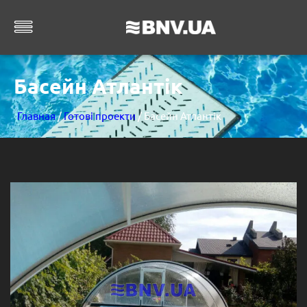
Басейн Атлантік
Главная
/
Готові проекти
/ Басейн Атлантік