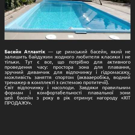
Басейн Атлантік
— це римський басейн, який не
залишить байдужим жодного любителя класики і не
тільки. Тут є все, що потрібно для активного
проведення часу: простора зона для плавання,
зручний диванчик для відпочинку і гідромасажу,
можливість заняття спортом (аквааеробіка, водний
тренажер в комплекті з системою протитечії).
Світ відпочинку і насолоди. Завдяки правильним
формам і комфортабельності плавальної зони
цей
басейн
з року в рік отримує нагороду «ХІТ
ПРОДАЖУ».