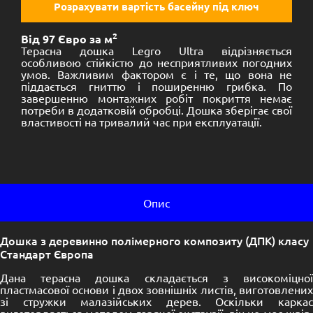
Розрахувати вартість басейну під ключ
2
Від 97 Євро за м
Терасна дошка Legro Ultra відрізняється
особливою стійкістю до несприятливих погодних
умов. Важливим фактором є і те, що вона не
піддається гниттю і поширенню грибка. По
завершенню монтажних робіт покриття немає
потреби в додатковій обробці. Дошка зберігає свої
властивості на тривалий час при експлуатації.
Опис
Дошка з деревинно полімерного композиту (ДПК) класу
Стандарт Європа
Дана терасна дошка складається з високоміцної
пластмасової основи і двох зовнішніх листів, виготовлених
зі стружки малазійських дерев. Оскільки каркас
виготовляється методом гарячої екструзії, він не має швів,