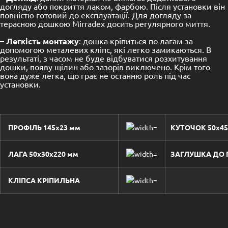
догляду або покриття лаком, фарбою. Після установки він
повністю готовий до експлуатації. Для догляду за
терасною дошкою Mirradex досить регулярного миття.
– Легкість монтажу
: дошка кріпиться по лагам за
допомогою металевих кліпс, які легко замикаються. В
результаті, з часом не буде відбуватися розхитування
дошки, появу щілин або зазорів виключено. Крім того
вона дуже легка, що грає не останню роль під час
установки.
ПРОФІЛЬ 145х23 мм
КУТОЧОК 50х45
ЛАГА 50х30х220 мм
ЗАГЛУШКА ДО
КЛІПСА КРІПИЛЬНА