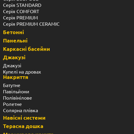
Серія STANDARD
Серія COMFORT
Серія PREMIUM
Серія PREMIUM CERAMIC
Бетонні
Панельні
Каркасні басейни
Джакузі
Джакузі
Купелі на дровах
Накриття
Батутне
Павільйони
Полівінілове
Ролетне
Солярна плівка
Навісні системи
Терасна дошка