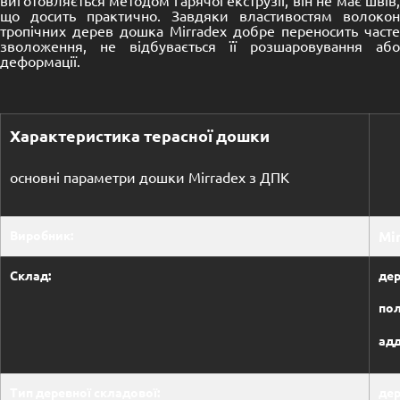
що досить практично. Завдяки властивостям волокон
тропічних дерев дошка Mirradex добре переносить часте
зволоження, не відбувається її розшаровування або
деформації.
Характеристика терасної дошки
основні параметри дошки Mirradex з ДПК
Виробник:
Mi
Склад:
дер
пол
адд
Тип деревної складової:
дер