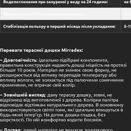
Водопоглинання при зануренні у воду на 24 години:
не 
Температурний діапазон використання:
-60
Стабілізація кольору в перший місяць після укладання:
5-
Переваги терасної дошки Mirradex:
– Довговічність
: ідеально підібрані компоненти,
правильна конструкція надають дошці міцність на протязі
більше 10 років. Матеріал не змінює свою форму, не
розширюється від впливу перепадів температур або
впливу вологи, не зсихається під палючими сонячними
променями, не втрачає свій колір.
– Зовнішній вигляд
: дану терасну дошку, зовні, не
відрізниш від виготовленої з дерева. Колірна палітра
відповідає відтінкам натурального дерева. В основному
використовуються світлі тони, які ідеально впишуться в
будь-який інтер’єр. На дотик дошка гладка, без
шорсткості. По ній комфортно ходити босоніж.
– Догляд
: даний матеріал не вимагає додаткового