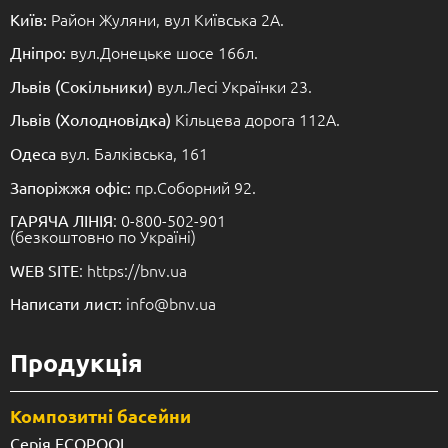
Район Жуляни, вул Київська 2А.
Київ:
вул.Донецьке шосе 166л.
Дніпро:
вул.Лесі Українки 23.
Львів (Сокільники)
Кільцева дорога 112А.
Львів (Холодновідка)
вул. Балківська, 161
Одеса
пр.Соборний 92.
Запоріжжя офіс:
: 0-800-502-901
ГАРЯЧА ЛІНІЯ
(безкоштовно по Україні)
: https://bnv.ua
WEB SITE
info@bnv.ua
Написати лист:
Продукція
Композитні басейни
Серія ECOPOOL