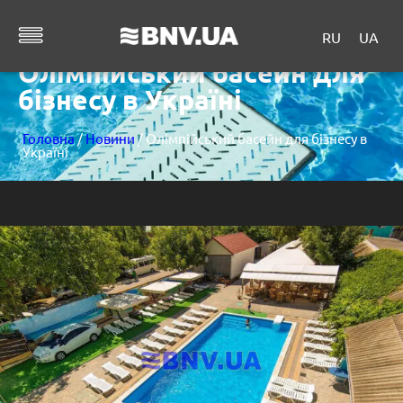
RU
UA
Олімпійський басейн для
бізнесу в Україні
Головна
/
Новини
/ Олімпійський басейн для бізнесу в
Україні