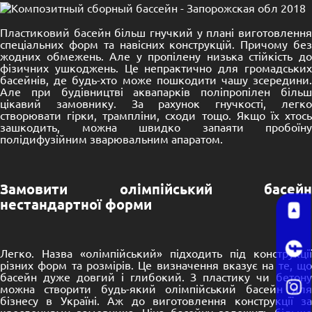
Пластиковий басейн
більш гнучкий у плані виготовленн
спеціальних форм та навісних конструкцій. Причому без
жодних обмежень. Але у пропілену низька стійкість до
фізичних ушкоджень. Це непрактично для громадських
басейнів, де будь-хто може пошкодити чашу зсередини.
Але при будівництві аквапарків поліпропілен більш
цікавий замовнику. За рахунок гнучкості, легко
створювати гірки, трампліни, сходи тощо. Якщо їх хтось
зашкодить, можна швидко запаяти пробоїну
полідифузійним зварювальним апаратом.
Замовити олімпійський басейн
нестандартної форми
Легко. Назва «олімпійський» підходить під конструкції
різних форм та розмірів. Це визначення вказує на те, що
басейн дуже довгий і глибокий. З пластику чи бетону
можна створити будь-який олімпійський басейн для
бізнесу в Україні. Аж до виготовлення конструкції за
кресленнями замовника. Ціна басейну залежить більше