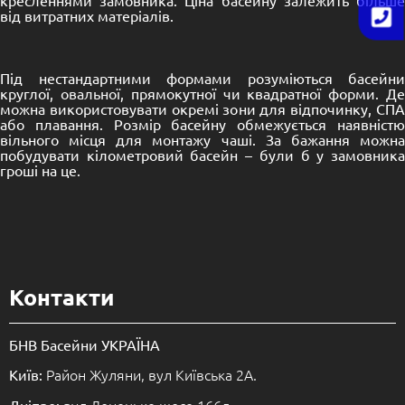
від витратних матеріалів.
Під нестандартними формами розуміються басейни
круглої,
овальної
, прямокутної чи квадратної форми. Д
можна використовувати окремі зони для відпочинку, СПА
або плавання. Розмір басейну обмежується наявністю
вільного місця для монтажу чаші. За бажання можна
побудувати кілометровий басейн – були б у замовника
гроші на це.
Контакти
БНВ Басейни УКРАЇНА
Район Жуляни, вул Київська 2А.
Київ:
вул.Донецьке шосе 166л.
Дніпро: