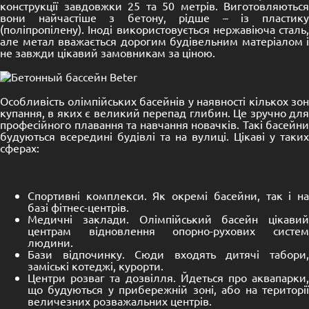
конструкції завдовжки 25 та 50 метрів. Виготовляються
вони найчастіше з
бетону
, рідше – із пластик
(поліпропілену). Іноді використовується нержавіюча сталь,
але метал вважається дорогим будівельним матеріалом і
не завжди цікавий замовникам за ціною.
Особливість олімпійських басейнів у наявності кількох зон
купання, в яких є великий перепад глибин. Це зручно для
професійного плавання та навчання новачків. Такі басейни
будуються всередині будівлі та на вулиці. Цікаві у таких
сферах:
Спортивні комплекси. Як окремі басейни, так і на
базі фітнес-центрів.
Медичні заклади. Олімпійський басейн цікавий
центрам відновлення опорно-рухових систем
людини.
Бази відпочинку. Сюди входять дитячі табори,
заміські котеджі, курорти.
Центри розваг та дозвілля. Йдеться про аквапарки,
що будуються у прибережній зоні, або на території
величезних розважальних центрів.