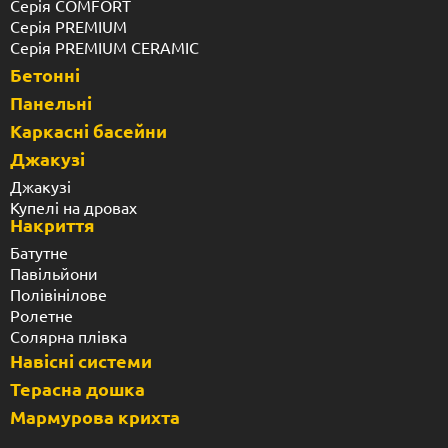
Серія COMFORT
Серія PREMIUM
Серія PREMIUM CERAMIC
Бетонні
Панельні
Каркасні басейни
Джакузі
Джакузі
Купелі на дровах
Накриття
Батутне
Павільйони
Полівінілове
Ролетне
Солярна плівка
Навісні системи
Терасна дошка
Мармурова крихта