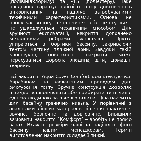
(полівінілхлориду) та PES (поліестеру). Таке
поєднання гарантує цілісність тенту, довговічність
використання та наділяє затребуваними
технічними характеристиками. Основа не
пропускає вологу і тепло через себе, не псується і
не ушкоджується механічним способом. Для
зручності експлуатації, накриття доповнено
металевими ребрами жорсткості. Пруття
упираються в бортики басейну, закриваючи
тентом частину пляжної зони. Завдяки такій
конструкції, поверхнею накриття може
пересуватися доросла людина, діти, домашні
тварини.
Всі накриття Aqua Cover Comfort комплектуються
барабаном та механічним приводом для
змотування тенту. Зручна конструкція дозволяє
швидко встановлювати або прибирати тент лише
однією людиною за лічені хвилини. Ціна накриття
для басейну гранично низька. У порівнянні з
аналогами з інших матеріалів, рішення практичне,
зручне, безпечне та довговічне. Вирішили
замовити накриття “Комфорт” – зробіть це прямо
зараз. Вкажіть розміри чаші та надішліть фото
басейну нашим менеджерам. Термін
виготовлення накриття складає 3 тижні.