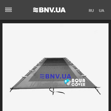
RU
UA