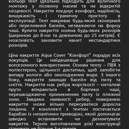
кольорі тент ідеально підходить для вуличного
монтажу у лісовому масиві та на відкритій
місцевості. Накриття поєднує комфорт, надійність,
вишуканість і граничну простоту в
експлуатації. Тент накриває будь-який скімерний
або переливний басейн, незважаючи на форму
чаші. Купити накриття можна будь-яких розмірів
(шириною до 8-ми та довжиною до 25 метрів). Є
можливість замовити намет нестандартних
розмірів.
Ціна накриття Aqua Cover “Комфорт” порадує всіх
покупців. Це найдешевше рішення для
всесезонного використання. Основа тенту – ПВХ з
поліестером, щільності достатньо, щоб запобігти
випару вологи або охолодження води. З іншого
боку, накриття захищає басейн від пилу та
сміття. Накриття має ребра жорсткості – металеві
прути впираються в бортики чаші,
перешкоджаючи проникненню пилу із пляжної
зони. Завдяки наявності ребер, поверхнею
накриття може вільно пересуватися доросла
людина. У комплекті з тентом постачається
барабан із механічним приводом, який допомагає
швидко встановити чи демонтувати
накриття. Термін виготовлення усієї конструкції
становить не більше 3-х тижнів.