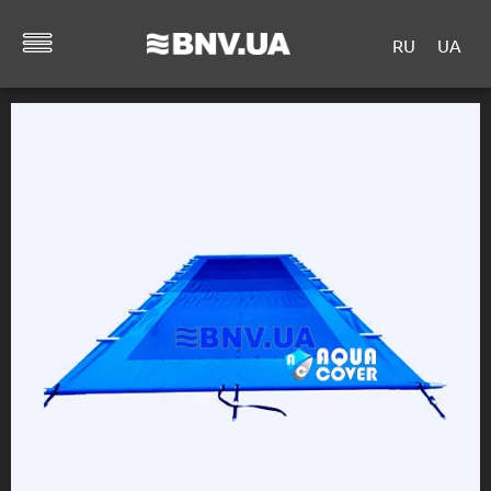
RU
UA