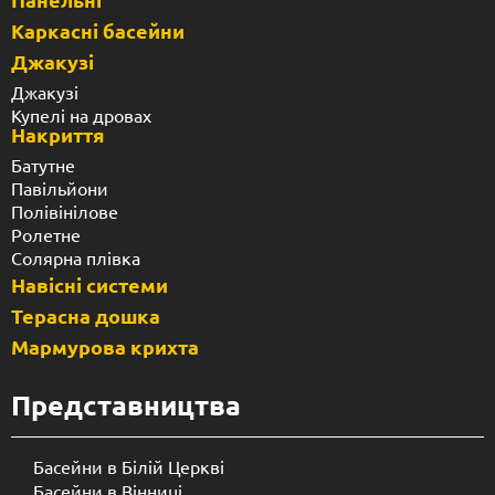
Каркасні басейни
Джакузі
Джакузі
Купелі на дровах
Накриття
Батутне
Павільйони
Полівінілове
Ролетне
Солярна плівка
Навісні системи
Терасна дошка
Мармурова крихта
Представництва
Басейни в Білій Церкві
Басейни в Вінниці