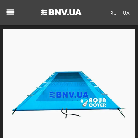
RU
UA