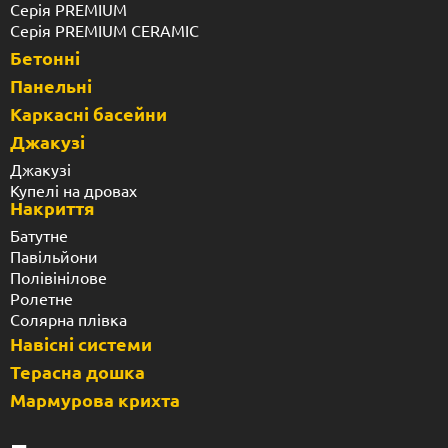
Серія PREMIUM
Серія PREMIUM CERAMIC
Бетонні
Панельні
Каркасні басейни
Джакузі
Джакузі
Купелі на дровах
Накриття
Батутне
Павільйони
Полівінілове
Ролетне
Солярна плівка
Навісні системи
Терасна дошка
Мармурова крихта