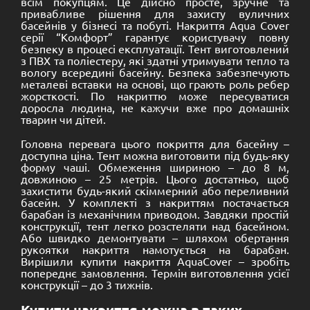
всім покупцям. Це дійсно просте, зручне та
привабливе рішення для захисту вуличних
басейнів у бізнесі та побуті. Накриття Aqua Cover
серії “Комфорт” гарантує користувачу повну
безпеку в процесі експлуатації. Тент виготовлений
з ПВХ та поліестеру, які здатні утримувати тепло та
вологу всередині басейну. Безпека забезпечують
металеві вставки на основі, що грають роль ребер
жорсткості. По накриттю може пересуватися
доросла людина, не кажучи вже про домашніх
тварин чи дітей.
Головна перевага цього покриття для басейну –
доступна ціна. Тент можна виготовити під будь-яку
форму чаші. Обмеження шириною – до 8 м,
довжиною – 25 метрів. Цього достатньо, щоб
захистити будь-який скіммерний або переливний
басейн. У комплекті з накриттям постачається
барабан із механічним приводом. Завдяки простій
конструкції, тент легко розстеляти над басейном.
Або швидко демонтувати – шляхом обертання
рукоятки накриття намотується на барабан.
Вирішили купити накриття AquaCover – зробіть
попереднє замовлення. Термін виготовлення усієї
конструкції – до 3 тижнів.