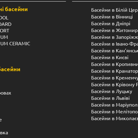
і басейни
Басейни в Білій Цер
Басейни в Вінниці
OOL
Басейни в Дніпрі
NDARD
Басейни в Житомир
FORT
IUM
Басейни в Запоріжж
IUM CERAMIC
Басейни в Івано-Фр
Басейни в Кам’янсь
Басейни в Києві
Басейни в Кропивн
басейни
Басейни в Краматор
Басейни в Кременч
Басейни в Крівому 
Басейни в Луцьку
ровах
Басейни в Львіві
Басейни в Маріупол
Басейни в Мелітопо
Басейни в Миколає
е
івка