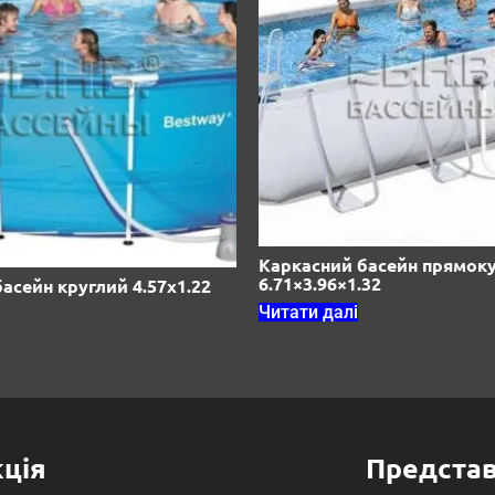
Каркасний басейн прямок
6.71×3.96×1.32
асейн круглий 4.57х1.22
Читати далі
ція
Предста