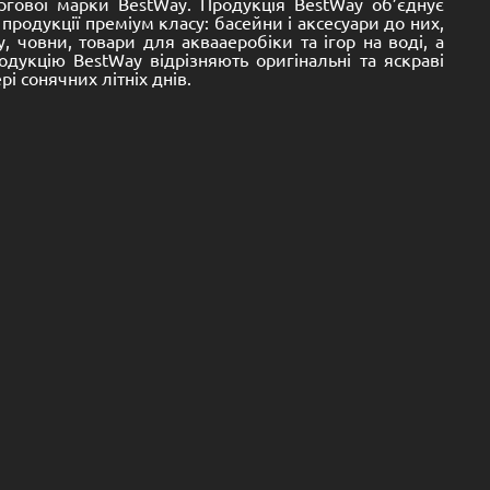
ргової марки BestWay. Продукція BestWay об’єднує
родукції преміум класу: басейни і аксесуари до них,
, човни, товари для аквааеробіки та ігор на воді, а
одукцію BestWay відрізняють оригінальні та яскраві
і сонячних літніх днів.