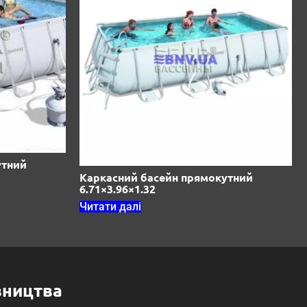
утний
Каркасний басейн прямокутний
6.71×3.96×1.32
Читати далі
вництва