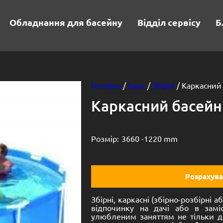
Обладнання для басейну
Відділ сервісу
Б
Головна
/
Інше
/
Збірні
/ Каркасний
Каркасний басейн 
Розмір:
3660 -
1220 mm
Розрахува
Збірні, каркасні (збірно-розбірні 
відпочинку на дачі або в замі
улюбленим заняттям не тільки ді