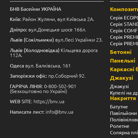
Композитн
БНВ Басейни УКРАЇНА
Серія ECOP
Район Жуляни, вул Київська 2А.
Київ:
Серія STA
вул.Донецьке шосе 166л.
Дніпро:
Серія COM
Серія PREM
вул.Лесі Українки 23.
Львів (Сокільники)
Серія PREM
Кільцева дорога
Львів (Холодновідка)
Бетонні
112А.
Панельні
вул. Балківська, 161
Одеса
Каркасні 
пр.Соборний 92.
Запоріжжя офіс:
Джакузі
: 0-800-502-901
Джакузі
ГАРЯЧА ЛІНІЯ
(безкоштовно по Україні)
Купелі на д
Накриття
: https://bnv.ua
WEB SITE
Батутне
info@bnv.ua
Написати лист:
Павільйони
Полівінілов
Ролетне
Солярна пл