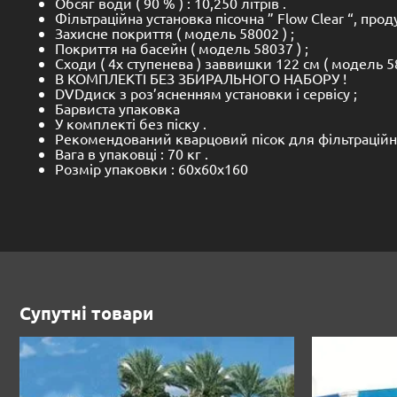
Обсяг води ( 90 % ) : 10,250 літрів .
Фільтраційна установка пісочна ” Flow Clear “, про
Захисне покриття ( модель 58002 ) ;
Покриття на басейн ( модель 58037 ) ;
Сходи ( 4х ступенева ) заввишки 122 см ( модель 58
В КОМПЛЕКТІ БЕЗ ЗБИРАЛЬНОГО НАБОРУ !
DVDдиск з роз’ясненням установки і сервісу ;
Барвиста упаковка
У комплекті без піску .
Рекомендований кварцовий пісок для фільтраційної 
Вага в упаковці : 70 кг .
Розмір упаковки : 60х60х160
Супутні товари