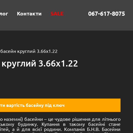
067-617-8075
лог
Контакти
SALE
 басейн круглий 3.66х1.22
круглий 3.66х1.22
ти вартість басейну під ключ
або наземні) басейни – це чудове рішення для літнього
ському будинку. Купання в такому басейні стане
тей, а й для всієї родини. Компанія Б.Н.В. Басейни