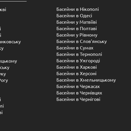
Басейни в Нікополі
кві
Басейни в Одесі
Басейни у Матвіїві
Басейни в Полтаві
і
Басейни у ​​Рівному
і
Басейни в Слов’янську
анковську
Басейни в Сумах
ку
Басейни в Тернополі
Басейни в Ужгороді
ицькому
Басейни в Харкові
ську
Басейни в Херсоні
уку
Басейни в Хмельницькому
Рогу
Басейни в Черкасах
Басейни в Чернівцях
Басейни в Чернігові
і
лі
ві