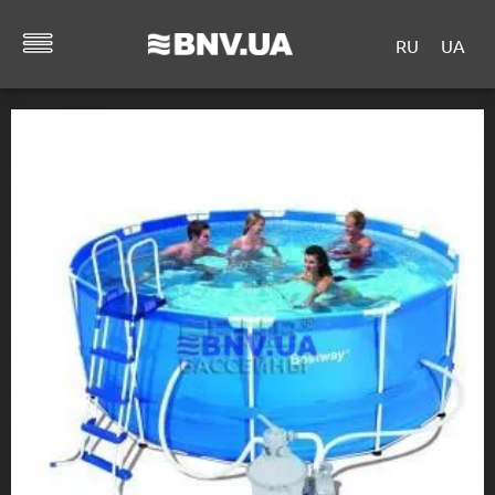
RU
UA
Главная
/
КАТАЛОГ ТОВАРОВ
/
ДРУГОЕ
/
Сборные
бассейны
/ Каркасный круглый 3.66х1.22