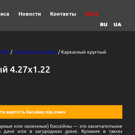
виса
Новости
Контакты
SALE
RU
UA
УГОЕ
/
Сборные бассейны
/ Каркасный круглый
й 4.27х1.22
ти вартість басейну під ключ
орные или наземные) бассейны — это замечательное
а даче или в загородном доме. Купание в таком