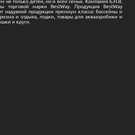
 не только детей, но и всей семьи. Компания Б.Н.В.
йны торговой марки BestWay. Продукция BestWay
т надувной продукции премиум класса: бассейны и
уризма и отдыха, лодки, товары для аквааэробики и
ушки и круги.