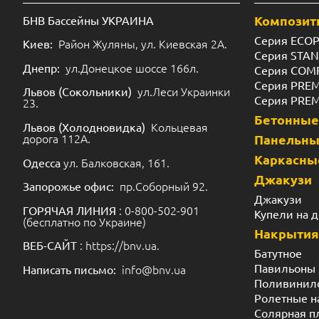
Композит
БНВ Бассейны УКРАИНА
Серия ECO
Район Жуляны, ул. Киевская 2А.
Киев:
Серия STA
ул.Донецкое шоссе 166л.
Днепр:
Серия COM
Серия PRE
ул.Леси Украинки
Львов (Сокольники)
Серия PRE
23.
Бетонные
Кольцевая
Львов (Холодновидка)
дорога 112А.
Панельн
Каркасны
ул. Балковская, 161.
Одесса
Джакузи
пр.Соборный 92.
Запорожье офис:
Джакузи
: 0-800-502-901
ГОРЯЧАЯ ЛИНИЯ
Купели на 
(бесплатно по Украине)
Накрытия
: https://bnv.ua.
ВЕБ-САЙТ
Батутное
Павильоны
info@bnv.ua
Написать письмо:
Поливинил
Ролетные н
Солярная п