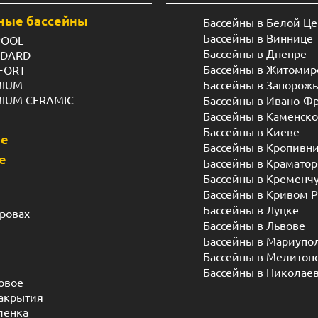
ные бассейны
Бассейны в Белой Ц
Бассейны в Виннице
POOL
Бассейны в Днепре
NDARD
Бассейны в Житомир
FORT
MIUM
Бассейны в Запорож
MIUM CERAMIC
Бассейны в Ивано-Ф
Бассейны в Каменск
Бассейны в Киеве
ые
Бассейны в Кропивн
е
Бассейны в Краматор
Бассейны в Кременч
Бассейны в Кривом Р
Бассейны в Луцке
дровах
Бассейны в Львове
Бассейны в Мариупо
Бассейны в Мелитоп
Бассейны в Николае
овое
акрытия
ленка