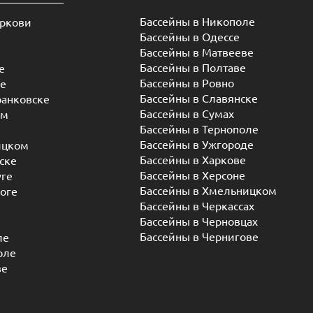
Бассейны в Никополе
еркови
Бассейны в Одессе
Бассейны в Матвееве
Бассейны в Полтаве
е
Бассейны в Ровно
ье
Бассейны в Славянске
ранковске
Бассейны в Сумах
ом
Бассейны в Тернополе
Бассейны в Ужгороде
ицком
Бассейны в Харкове
ске
Бассейны в Херсоне
уге
Бассейны в Хмельницком
оге
Бассейны в Черкассах
Бассейны в Черновцах
Бассейны в Чернигове
ле
оле
ве