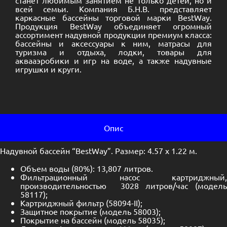
станет любимым занятием не только детей, но и
всей семьи. Компания Б.Н.В. представляет
каркасные бассейны торговой марки BestWay.
Продукция BestWay объединяет огромный
ассортимент надувной продукции премиум класса:
бассейны и аксессуары к ним, матрасы для
туризма и отдыха, лодки, товары для
аквааэробики и игр на воде, а также надувные
игрушки и круги.
Опис
Надувной бассейн “BestWay”. Размер: 4.57 x 1.22 м.
Объем воды (80%): 13,807 литров.
Фильтрационный насос картриджный,
производительностью 3028 литров/час (модель
58117);
Картриджный фильтр (58094-II);
Защитное покрытие (модель 58003);
Покрытие на бассейн (модель 58035);