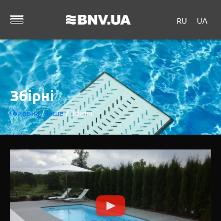
RU
UA
Збірні
Головна
/
Інше
/ Збірні