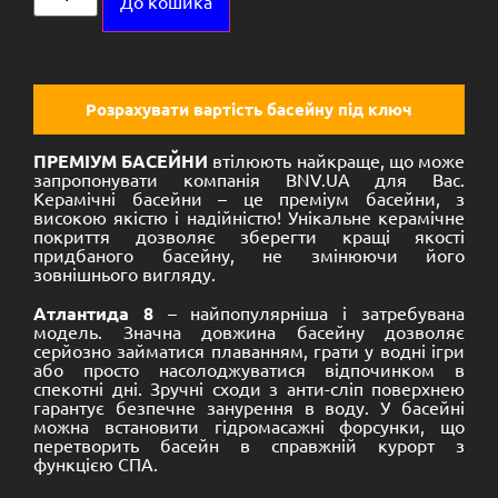
До кошика
Розрахувати вартість басейну під ключ
ПРЕМІУМ БАСЕЙНИ
втілюють найкраще, що може
запропонувати компанія BNV.UA для Вас.
Керамічні басейни – це преміум басейни, з
високою якістю і надійністю! Унікальне керамічне
покриття дозволяє зберегти кращі якості
придбаного басейну, не змінюючи його
зовнішнього вигляду.
Атлантида 8
– найпопулярніша і затребувана
модель. Значна довжина басейну дозволяє
серйозно займатися плаванням, грати у водні ігри
або просто насолоджуватися відпочинком в
спекотні дні. Зручні сходи з анти-сліп поверхнею
гарантує безпечне занурення в воду. У басейні
можна встановити гідромасажні форсунки, що
перетворить басейн в справжній курорт з
функцією СПА.