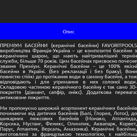
Опис
ПРЕМІУМ БАСЕЙНИ (керамічні басейни) FAVORITPOOLS
виробництва Франція-Україна – це композитні басейни з
керамічним шаром, що мають найтриваліший термін
служби, більше 70 років. Цим басейнах присвоєно почесне
звання Преміум. Керамічні басейни – це 100% якісні
басейни в Україні. (Без рекламації і без браку). Вони
повністю стійкі до протікання води в самому басейні, а тож
відповідають і для утримання в них солоної води.
Складовою частиною керамічного басейну є так само 3D-
покриття (діамант, сапфір, онікс). Додаткова перевага:
антиковзне покриття.
Ми пропонуємо широкий асортимент керамічних басейнів
починаючи від дитячих басейнів (
Балі
,
Глория
,
Лотос
), д
шикарних люксових басейнів (
Монако
,
Атлантида
,
Корсика
,
Мустанг
,
Феникс
,
Олимпик
,
Аквапарк
,
Корвет
Парус
,
Атлантик
,
Версаль
,
Амазонка
). Керамічні басейни
виготовлені за французькою технологією, є найбільш