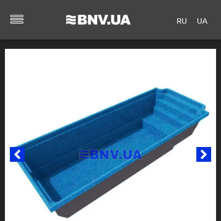
RU
UA