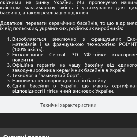
якісними на ринку України. Ми пропонуємо нашим
клієнтам максимальну якість і устаткування для цих
басейнів, а також реалізацію під ключ.
Додаткові переваги керамічних басейнів, то що відрізняє
їх від польських, українських, російських виробників:
Виробляються виключно з французьких Еко-
матеріалів і за французькою технологією POLYNT
(100% якість).
Ексклюзивне Gelcoat 3D УФ-стійке кольорове
покриття.
Офіційна гарантія на чашу басейну від єдиного
заводу-виробника керамічних басейнів в Україні.
Технологія “замкнутий борт”.
Найнижча теплопровідність стін басейну.
Єдині басейни в Україні, що мають сертифікат
відповідності і гігієнічний висновок України.
Технічні характеристики
Супутні товари