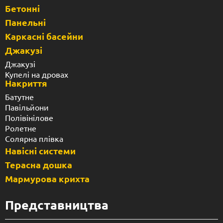
Бетонні
Панельні
Каркасні басейни
Джакузі
Джакузі
Купелі на дровах
Накриття
Батутне
Павільйони
Полівінілове
Ролетне
Солярна плівка
Навісні системи
Терасна дошка
Мармурова крихта
Представництва