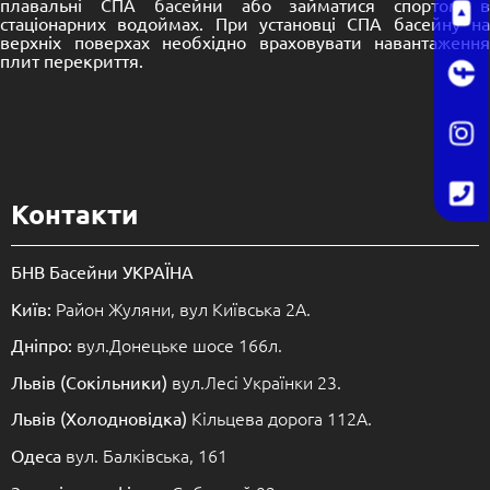
плавальні
СПА басейни
або займатися спортом 
стаціонарних водоймах. При установці СПА басейну на
верхніх поверхах необхідно враховувати навантаження
плит перекриття.
Контакти
БНВ Басейни УКРАЇНА
Район Жуляни, вул Київська 2А.
Київ:
вул.Донецьке шосе 166л.
Дніпро:
вул.Лесі Українки 23.
Львів (Сокільники)
Кільцева дорога 112А.
Львів (Холодновідка)
вул. Балківська, 161
Одеса