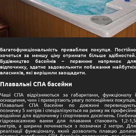
Багатофункціональність приваблює покупця. Постійно
хочеться за меншу ціну отримати більше здібностей.
Будівництво басейнів – первинне напрямок для
відпочинку, здатне задовольнити побажання майбутніх
власників, які вирішили заощадити.
Плавальні СПА басейни
Чаші СПА відрізняються за габаритами, функціоналу і
оснащення, чим і привертають увагу потенційних покупців.
Плавальні СПА басейни по довжині перевищують
позначку 5 метрів і спеціалізуються на ринку як професійні
водойми для відпочинку і спортивних досягнень. Глибина
гідромасажною ванни для плавання становить 1,2-1,5
метрів, а ширина починається з позначки 2 метри. Для
реалізації функціоналу, який дозволить плавцю долати
відстані, виробники СПА басейнів пропонують два дієвих