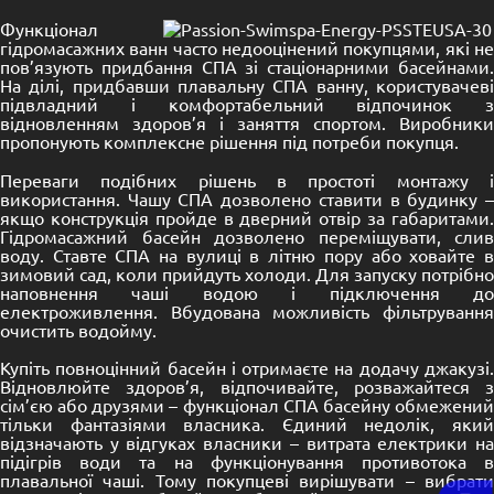
Функціонал
гідромасажних ванн часто недооцінений покупцями, які не
пов’язують придбання СПА зі стаціонарними басейнами.
На ділі, придбавши плавальну СПА ванну, користувачеві
підвладний і комфортабельний відпочинок з
відновленням здоров’я і заняття спортом. Виробники
пропонують комплексне рішення під потреби покупця.
Переваги подібних рішень в простоті монтажу і
використання. Чашу СПА дозволено ставити в будинку –
якщо конструкція пройде в дверний отвір за габаритами.
Гідромасажний басейн дозволено переміщувати, слив
воду. Ставте СПА на вулиці в літню пору або ховайте в
зимовий сад, коли прийдуть холоди. Для запуску потрібно
наповнення чаші водою і підключення до
електроживлення. Вбудована можливість фільтрування
очистить водойму.
Купіть повноцінний басейн і отримаєте на додачу джакузі.
Відновлюйте здоров’я, відпочивайте, розважайтеся з
сім’єю або друзями – функціонал СПА басейну обмежений
тільки фантазіями власника. Єдиний недолік, який
відзначають у відгуках власники – витрата електрики на
підігрів води та на функціонування противотока в
плавальної чаші. Тому покупцеві вирішувати – вибрати