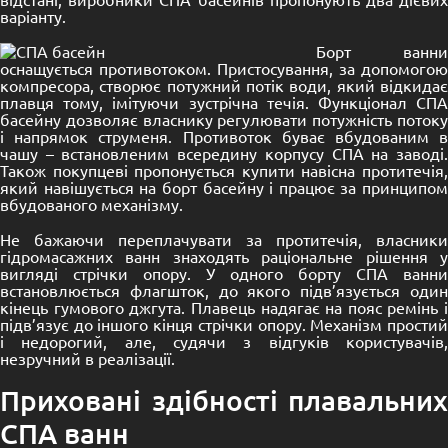
варіанту.
Борт ванни
оснащується противотоком. Пристосування, за допомогою
компресора, створює потужний потік води, який відкидає
плавця тому, імітуючи зустрічна течія. Функціонал СПА
басейну дозволяє власнику регулювати потужність потоку
і напрямок струменя. Противоток буває вбудованим в
чашу – встановленим всередину корпусу СПА на заводі.
Також покупцеві пропонується купити навісна протитечія,
який навішується на борт басейну і працює за принципом
вбудованого механізму.
Не бажаючи переплачувати за протитечія, власники
гідромасажних ванн знаходять раціональне рішення у
вигляді стрічки опору. У одного борту СПА ванни
встановлюється флагшток, до якого підв’язується один
кінець гумового джгута. Плавець надягає на пояс ремінь і
підв’язує до іншого кінця стрічки опору. Механізм простий
і недорогий, але, судячи з відгуків користувачів,
незручний в реалізації.
Приховані здібності плавальних
СПА ванн