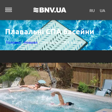
RU
UA
Плавальні СПА басейни
Головна
/
Новини
/ Плавальні СПА басейни