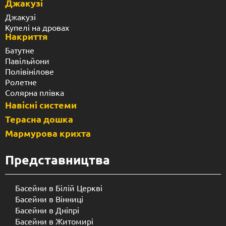
Джакузі
Джакузі
Купелі на дровах
Накриття
Батутне
Павільйони
Полівінілове
Ролетне
Солярна плівка
Навісні системи
Терасна дошка
Мармурова крихта
Представництва
Басейни в Білій Церкві
Басейни в Вінниці
Басейни в Дніпрі
Басейни в Житомирі