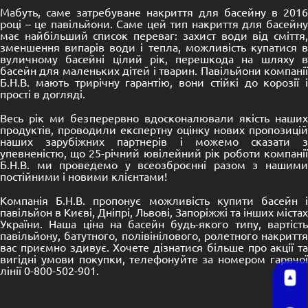
Мабуть, саме затребуване накриття для басейну в 2016
році – це павільйони. Саме цей тип накриття для басейну
має найбільший список переваг: захист води від сміття,
зменшення випарів води і тепла, можливість купатися в
вуличному басейні цілий рік, перешкода на шляху в
басейн для маленьких дітей і тварин. Павільйони компанії
Б.Н.В. мають трирічну гарантію, вони стійкі до корозії і
прості в догляді.
Весь рік ми безперервно вдосконалювали якість наших
продуктів, проводили експертну оцінку нових пропозицій
наших зарубіжних партнерів і можемо сказати з
упевненістю, що 25-річний ювілейний рік роботи компанії
Б.Н.В. ми проведемо у всеозброєнні разом з нашими
постійними і новими клієнтами!
Компанія Б.Н.В. пропонує можливість купити басейн і
павільйон в Києві, Дніпрі, Львові, Запоріжжі та інших містах
України. Наша ціна на басейн будь-якого типу, вартість
павільйону, батутного, полівінілового, ролетного накриття
вас приємно здивує. Хочете дізнатися більше про акції та
вигідні умови покупки, телефонуйте за номером гарячої
лінії 0-800-502-901.