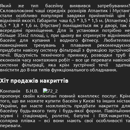
Який же тип басейну виявився затребуваним?
Скловолоконні чаші середніх розмірів Атлантик і Мустанг
стали особливо популярні завдяки прийнятній ціні і
відмінній якості. Габарити чаш 6,5 * 3,5 * 1,5 м. (Атлантик) і
6,5 * 3,8 * 1,6 м. (Мустанг) поміщаються як у дворі, так і
всередині приміщення. Для їх установки потрібно не
більше 35м2 площі, і, при цьому ви отримуєте відмінний
басейн для купання і водного фітнесу. Любителям
повноцінних тренувань з плавання рекомендуємо
придбати навісну систему фільтрації з функцією зустрічної
течії. Відсутність технічного приямку, розводки труб і
економія часу монтажних робіт – все це переваги навісної
системи фільтрації, яка крім зустрічної течії здатна
вмістити до 8-ми типів функціонального обладнання.
Хіт продажів накриттів
Компанія Б.Н.В.
пропонує своїм клієнтам повний комплекс послуг. Крім
того, що ви можете купити басейн у Києві та інших містах
України, ви маєте можливість придбати накриття для
басейну будь-якого типу і будь-якої форми. Павільйони
зсувні і стаціонарні, ролетні, батутні і ПВХ-накриття,
солярна плівка – всі вони мають свої особливості та
переваги.