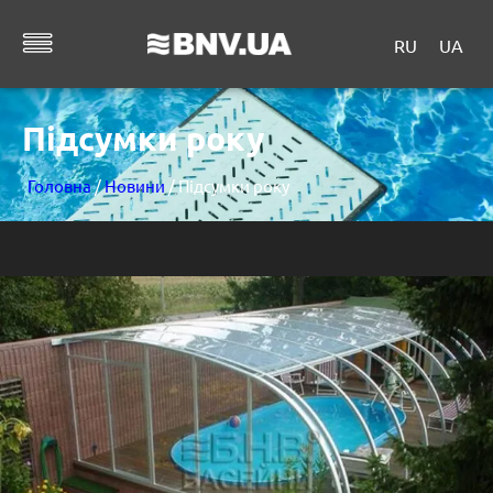
RU
UA
Підсумки року
Головна
/
Новини
/ Підсумки року