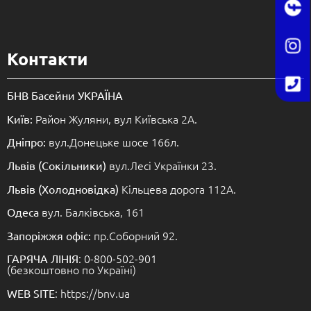
Контакти
БНВ Басейни УКРАЇНА
Район Жуляни, вул Київська 2А.
Київ:
вул.Донецьке шосе 166л.
Дніпро:
вул.Лесі Українки 23.
Львів (Сокільники)
Кільцева дорога 112А.
Львів (Холодновідка)
вул. Балківська, 161
Одеса
пр.Соборний 92.
Запоріжжя офіс:
: 0-800-502-901
ГАРЯЧА ЛІНІЯ
(безкоштовно по Україні)
: https://bnv.ua
WEB SITE