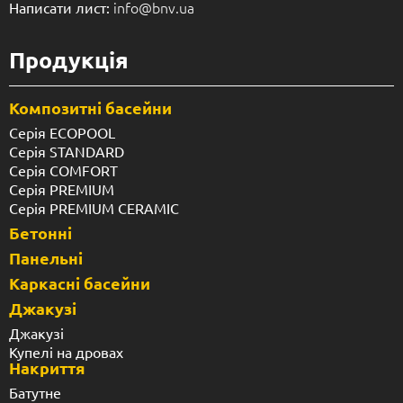
info@bnv.ua
Написати лист:
Продукція
Композитні басейни
Серія ECOPOOL
Серія STANDARD
Серія COMFORT
Серія PREMIUM
Серія PREMIUM CERAMIC
Бетонні
Панельні
Каркасні басейни
Джакузі
Джакузі
Купелі на дровах
Накриття
Батутне