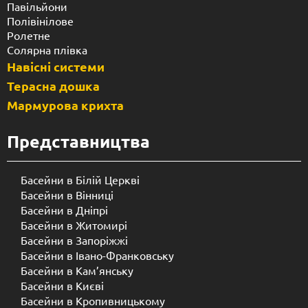
Павільйони
Полівінілове
Ролетне
Солярна плівка
Навісні системи
Терасна дошка
Мармурова крихта
Представництва
Басейни в Білій Церкві
Басейни в Вінниці
Басейни в Дніпрі
Басейни в Житомирі
Басейни в Запоріжжі
Басейни в Івано-Франковську
Басейни в Кам’янську
Басейни в Києві
Басейни в Кропивницькому