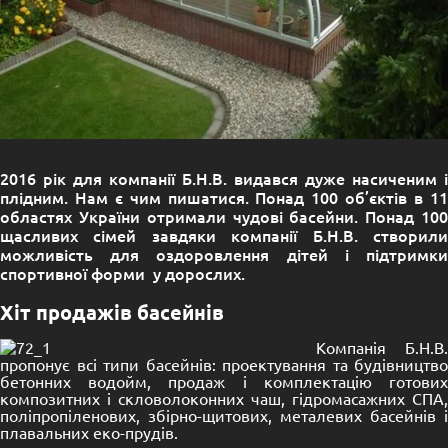
2016 рік для компанії Б.Н.В. видався дуже насиченим і
плідним. Нам є чим пишатися. Понад 100 об’єктів в 11
областях України отримали чудові басейни. Понад 100
щасливих сімей завдяки компанії Б.Н.В. створили
можливість для оздоровлення дітей і підтримки
спортивної форми у дорослих.
Хіт продажів басейнів
Компанія Б.Н.В.
пропонує всі типи басейнів: проектування та будівництво
бетонних водойм, продаж і комплектацію готових
композитних і скловолоконних чаш, гідромасажних СПА,
поліпропіленових, збірно-щитових, металевих басейнів і
плавальних еко-прудів.