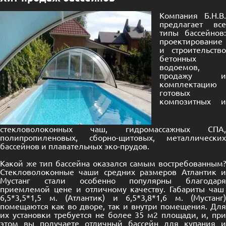
Компания Б.Н.В.
предлагает все
типы бассейнов:
проектирование
и строительство
бетонных
водоемов,
продажу и
комплектацию
готовых
композитных и
стекловолоконных
чаш, гидромассажных СПА,
полипропиленовых, сборно-щитовых, металлических
бассейнов и плавательных эко-прудов.
Какой же тип бассейна оказался самым востребованным?
Стекловолоконные чаши средних размеров Атлантик и
Мустанг стали особенно популярны благодаря
приемлемой цене и отличному качеству. Габариты чаш
6,5*3,5*1,5 м. (Атлантик) и 6,5*3,8*1,6 м. (Мустанг)
помещаются как во дворе, так и внутри помещения. Для
их установки требуется не более 35 м2 площади, и, при
этом вы получаете отличный бассейн для купания и