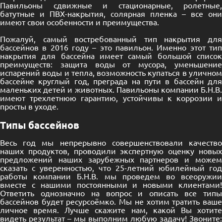
Павильоны сдвижные и стационарные, ролетные,
батутные и ПВХ-накрытия, солярная пленка – все они
имеют свои особенности и преимущества.
Пожалуй, самый востребованный тип накрытия для
бассейнов в 2016 году – это павильон. Именно этот тип
накрытия для бассейна имеет самый большой список
преимуществ: защита воды от мусора, уменьшение
испарений воды и тепла, возможность купаться в уличном
бассейне круглый год, преграда на пути в бассейн для
маленьких детей и животных. Павильоны компании Б.Н.В.
имеют трехлетнюю гарантию, устойчивы к коррозии и
просты в уходе.
Типы бассейнов
Весь год мы непрерывно совершенствовали качество
наших продуктов, проводили экспертную оценку новых
предложений наших зарубежных партнеров и можем
сказать с уверенностью, что 25-летний юбилейный год
работы компании Б.Н.В. мы проведем во всеоружии
вместе с нашими постоянными и новыми клиентами!
Ответить однозначно на вопрос и описать все типы
бассейнов будет ресурсоёмко. Мы не хотим тратить ваше
личное время. Лучше скажите нам, какой Вы хотите
видеть результат – мы выполним любую задачу! Звоните: