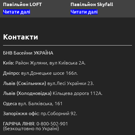
Павільйон LOFT
Павільйон Skyfall
Читати далі
Читати далі
Контакти
БНВ Басейни УКРАЇНА
Район Жуляни, вул Київська 2А.
Київ:
вул.Донецьке шосе 166л.
Дніпро:
вул.Лесі Українки 23.
Львів (Сокільники)
Кільцева дорога 112А.
Львів (Холодновідка)
вул. Балківська, 161
Одеса
пр.Соборний 92.
Запоріжжя офіс:
: 0-800-502-901
ГАРЯЧА ЛІНІЯ
(безкоштовно по Україні)