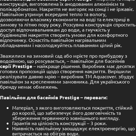
конструкція, виготовлена їх анодованим алюмінієм та
полікарбонатом. Накриття не вигоряє на сонці і не іржавіє.
Павільйон утримує всередині тепло та вологу,
дозволяючи власнику економити на воді та електриці в
зимову та літню пору року. Розсувна конструкція спростить
доступ відпочивальникам до води, а гнучкість у
будівництві накриття створить умови для комфортного
відпочинку. Оснастіть павільйон нагрівальним
обладнанням і насолоджуйтесь плаванням цілий рік.
Зважилися на зимовий сад або мрієте про прибудову з
водоймою, що розсувається, – павільйон для басейнів
серії Prestige
– найкраще рішення. Виробник має десятки
готових пропозицій щодо створення накриття. Вирішили
реалізувати давню мрію – виробник TM Aquacover. збудує
павільйон за кресленнями замовника. Для українського
бренду немає обмежень.
Павільйон для басейнів Prestige – переваги:
Матеріал, з якого виготовляються покриття, стійкий
до корозії, що забезпечує його довговічність та
збереження первинного зовнішнього вигляду.
Гарантія на цілісність конструкції – 3 роки.
Наявність павільйону заощаджує електроенергію, що
витрачається на обігрів води.