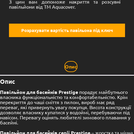
З цим вам допоможе накриття та розсувні
павільйони від TM Aquacover.
Розрахувати вартість павільона під ключ
Опис
Опис
Павільйон для басейнів Prestige
порадує майбутнього
власника функціональністю та комфортабельністю. Крім
перекриття до чаші сміття з пилом, вироб має ряд
переваг, які привернуть увагу покупця. Висота конструкції
дозволяє власнику купатися у водоймі, перебуваючи під
навісом. Перевагу оцінять любителі зимового плавання у
басейні.
Павільйон для басейнів серії Prestige
– жорстка та міцна