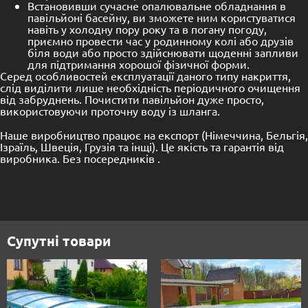
Встановивши сучасне опалювальне обладнання в
павільйоні басейну, ви зможете ним користуватися
навіть у холодну пору року та в погану погоду,
приємно провести час у родинному колі або друзів
біля води або просто здійснювати щоденні запливи
для підтримання хорошої фізичної форми.
Серед особливостей експлуатації даного типу накриття,
слід виділити лише необхідність періодичного очищення
від забруднень. Почистити павільйон дуже просто,
використовуючи проточну воду із шланга.
Наше виробництво працює на експорт (Німеччина, Бельгія,
Ізраїль, Швеція, Грузія та інщі). Це якість та гарантія від
виробника. Без посередників .
Супутні товари