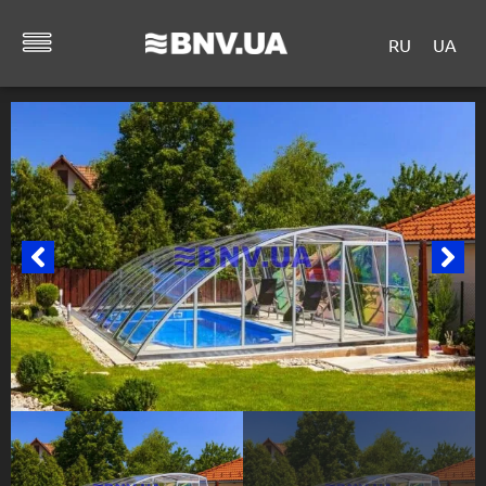
RU
UA