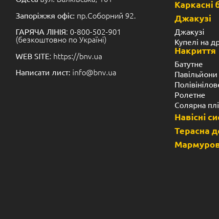
Каркасні 
пр.Соборний 92.
Запоріжжя офіс:
Джакузі
: 0-800-502-901
Джакузі
ГАРЯЧА ЛІНІЯ
(безкоштовно по Україні)
Купелі на д
Накриття
: https://bnv.ua
WEB SITE
Батутне
info@bnv.ua
Написати лист:
Павільйони
Полівінілов
Ролетне
Солярна пл
Навісні с
Терасна 
Мармуров