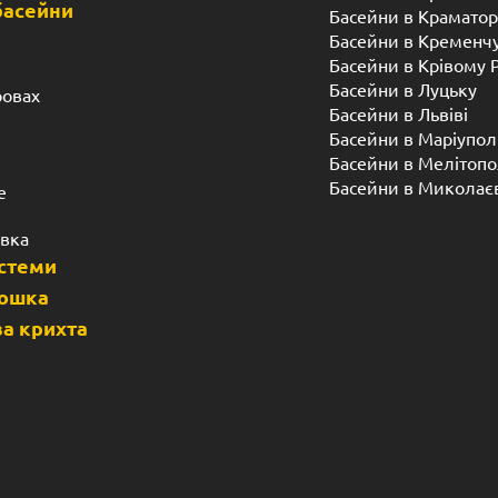
басейни
Басейни в Краматор
Басейни в Кременч
Басейни в Крівому 
Басейни в Луцьку
ровах
Басейни в Львіві
Басейни в Маріупол
Басейни в Мелітопо
Басейни в Миколає
е
івка
истеми
дошка
а крихта