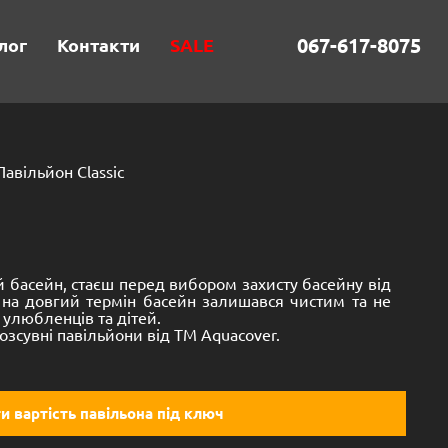
067-617-8075
лог
Контакти
SALE
Павільйон Classic
басейн, стаєш перед вибором захисту басейну від
 на довгий термін басейн залишався чистим та не
улюбленців та дітей.
зсувні павільйони від TM Aquacover.
и вартість павільона під ключ