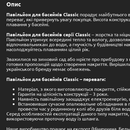
Опис
Павільйон для басейнів Classic
порадує майбутнього в
переваг, які привернуть увагу покупця. Висота констру
плавання у басейні.
Павільйон для басейнів серії Classic
– жорстка та міцн
Павільйон утримує всередині тепло та вологу, дозволяю
відпочивальникам до води, а гнучкість у будівництві н
насолоджуйтесь плаванням цілий рік.
Зважилися на зимовий сад або мрієте про прибудову з 
готових пропозицій щодо створення накриття. Вирішил
українського бренду немає обмежень.
Павільйон для басейнів Classic – переваги:
Матеріал, з якого виготовляються покриття, стійк
Гарантія на цілісність конструкції – 3 роки.
Наявність павільйону заощаджує електроенергію, щ
Встановивши сучасне опалювальне обладнання в па
провести час у родинному колі або друзів біля в
Серед особливостей експлуатації даного типу накриття,
використовуючи проточну воду із шланга.
Наше виробництво працює на експорт (Німеччина, Бельгія, 