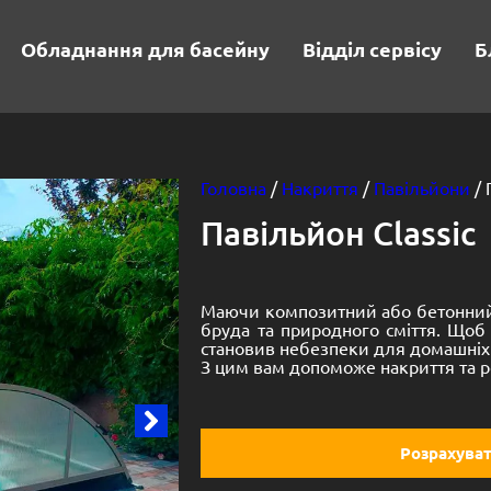
Обладнання для басейну
Відділ сервісу
Б
Головна
/
Накриття
/
Павільйони
/ 
Павільйон Classic
Маючи композитний або бетонний 
бруда та природного сміття. Щоб
становив небезпеки для домашніх 
З цим вам допоможе накриття та ро
Розрахуват