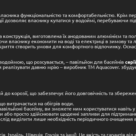
ласника функціональністю та комфортабельністю. Крім пер
кції дозволяє власнику купатися у водоймі, перебуваючи пі
а конструкція, виготовлена їх анодованим алюмінієм та полі
чи власнику економити на воді та електриці в зимову та лі
акриття створить умови для комфортного відпочинку. Оснас
водоймою, що розсувається, – павільйон для басейнів
сері
и реалізувати давню мрію – виробник TM Aquacover. збуду
ий до корозії, що забезпечує його довговічність та збереж
о витрачається на обігрів води.
вільйоні басейну, ви зможете ним користуватися навіть у 
оди або просто здійснювати щоденні запливи для підтриман
 слід виділити лише необхідність періодичного очищення 
Ізраїль, Швеція, Грузія та інщі). Це якість та гарантія від