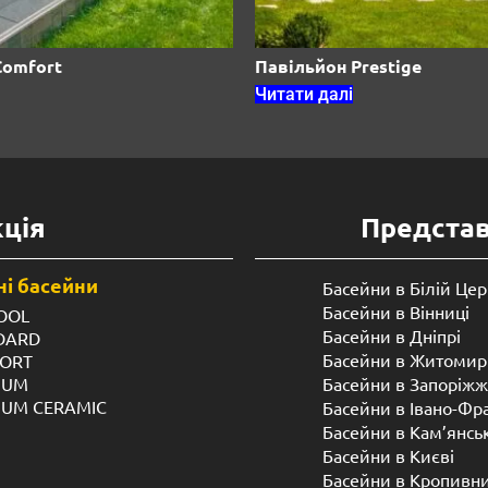
Comfort
Павільйон Prestige
Читати далі
ція
Предста
і басейни
Басейни в Білій Цер
Басейни в Вінниці
OOL
Басейни в Дніпрі
NDARD
Басейни в Житомир
FORT
IUM
Басейни в Запоріжж
IUM CERAMIC
Басейни в Івано-Фр
Басейни в Кам’янсь
Басейни в Києві
Басейни в Кропивн