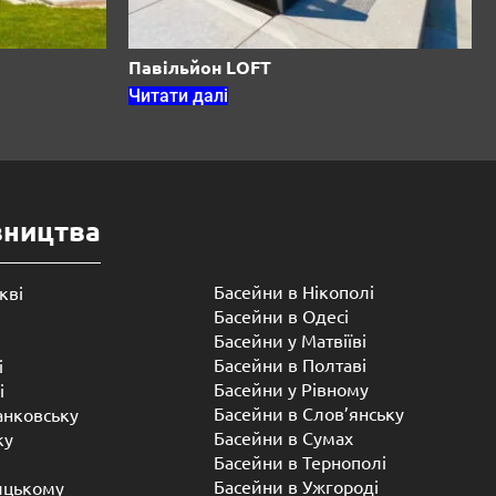
Павільйон LOFT
Читати далі
вництва
Басейни в Нікополі
кві
Басейни в Одесі
Басейни у Матвіїві
Басейни в Полтаві
і
Басейни у ​​Рівному
і
Басейни в Слов’янську
анковську
Басейни в Сумах
ку
Басейни в Тернополі
Басейни в Ужгороді
ицькому