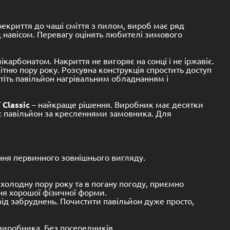
екриття до чаші сміття з пилом, вироб має ряд
д навісом. Перевагу оцінять любителі зимового
карбонатом. Накриття не вигоряє на сонці і не іржавіє.
тню пору року. Розсувна конструкція спростить доступ
тіть павільйон нагрівальним обладнанням і
ї
Classic
– найкраще рішення. Виробник має десятки
є павільйон за кресленнями замовника. Для
ення первинного зовнішнього вигляду.
холодну пору року та в погану погоду, приємно
ня хорошої фізичної форми.
від забруднень. Почистити павільйон дуже просто,
 виробника. Без посередників .