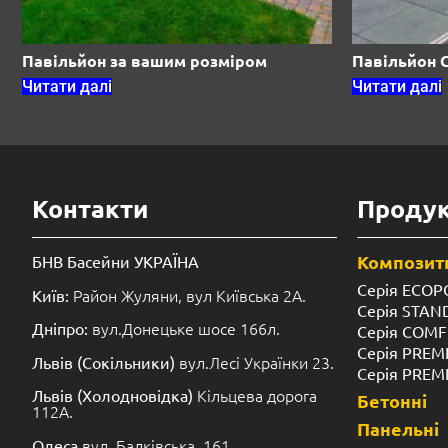
Павільйон за вашим розміром
Павільйон 
Читати далі
Читати далі
Контакти
Продук
Композитн
БНВ Басейни УКРАЇНА
Серія ECOP
Район Жуляни, вул Київська 2А.
Київ:
Серія STA
вул.Донецьке шосе 166л.
Дніпро:
Серія COM
Серія PREM
вул.Лесі Українки 23.
Львів (Сокільники)
Серія PREM
Кільцева дорога
Львів (Холодновідка)
Бетонні
112А.
Панельні
вул. Балківська, 161
Одеса