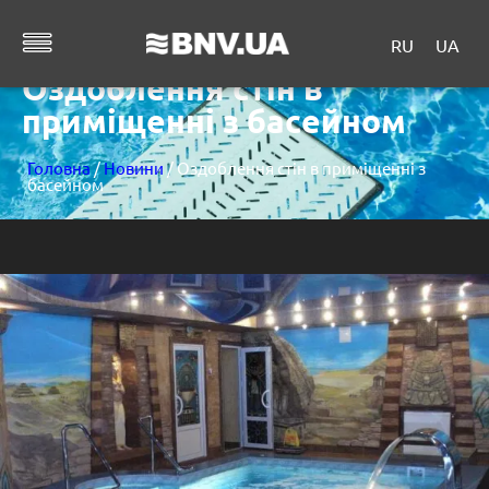
RU
UA
Оздоблення стін в
приміщенні з басейном
Головна
/
Новини
/ Оздоблення стін в приміщенні з
басейном