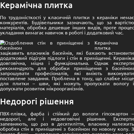
Керамічна плитка
По трудомісткості у класичній плитки з кераміки немає
конкурентів. Будівельники зазначають, що за вартістю
матеріалів, обробка дешевше інших видів, проте процес
укладання вимагає навичок в роботі і додатковий час.
Керамічна
плитка
зацікавить власників басейнів, які бажають встановити
додатковий підігрів підлоги і стін в приміщенні. Кераміка
довговічна, міцна і функціональна. Однак експерти
рекомендують для обробки приміщення з басейном
запрошувати професіоналів, які вміють виконувати
поставлене завдання. Проблема в тому, що слабке місце
для плитки – шви, які можуть пропускати вологу і
допускати розвиток мікроорганізмів.
Недорогі рішення
ПВХ-плівка, фарба і стійкий до вологи гіпсокартон –
недорогі, але і недовговічні рішення. Експерти
запевняють, що раз в десятиліття, власнику належить
обробка стін в приміщенні з басейном по новому колу. З
іншого боку – оновлення зовнішнього вигляду зони для