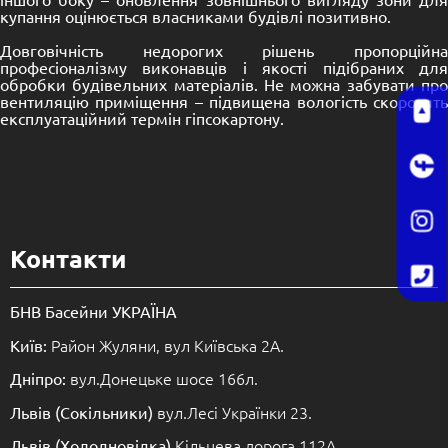
купання оцінюється власниками будівлі позитивно.
Довговічність недорогих рішень пропорційна
професіоналізму виконавців і якості підібраних для
обробки будівельних матеріалів. Не можна забувати про
вентиляцію приміщення – підвищена вологість скоротить
експлуатаційний термін гіпсокартону.
Контакти
БНВ Басейни УКРАЇНА
Район Жуляни, вул Київська 2А.
Київ:
вул.Донецьке шосе 166л.
Дніпро:
вул.Лесі Українки 23.
Львів (Сокільники)
Кільцева дорога 112А.
Львів (Холодновідка)