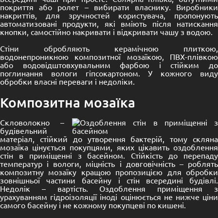
покриття або ролет – вибирати власнику. Виробники
накриттів, для зручностей користувача, пропонують
автоматизовані продукти, які вміють після натискання
кнопки, самостійно накривати і відкривати чашу з водою.
Стіни обробляють керамічною плиткою,
водонепроникною композитної мозаїкою, ПВХ-плівкою
або водовідштовхувальним фарбою і стійким до
поглинання вологи гіпсокартоном. У кожного виду
обробки власні переваги і недоліки.
Композитна мозаїка
Скловолокно –
будівельний
матеріал, стійкий до утворення бактерій, тому скляна
мозаїка цінується покупцями, яких цікавить оздоблення
стін в приміщенні з басейном. Стійкість до перепаду
температур і вологи, міцність і довговічність – роблять
композитну мозаїку кращою пропозицією для обробки
зовнішньої частини басейну і стін всередині будівлі.
Недолік – вартість. Оздоблення приміщення з
урахуванням гідроізоляції іноді оцінюється не нижче ціни
самого басейну і не кожному покупцеві по кишені.