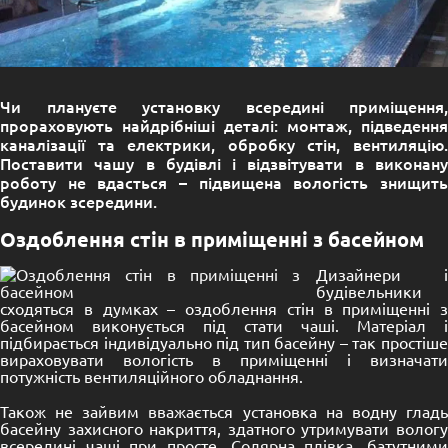
Чи плануєте установку всередині приміщення,
прораховують найдрібніші деталі: монтаж, підведення
каналізації та електрики, обробку стін, вентиляцію.
Поставити чашу в будівлі і відзвітувати в виконану
роботу не вдасться – підвищена вологість знищить
будинок зсередини.
Оздоблення стін в приміщенні з басейном
Дизайнери і
будівельники
сходяться в думках – оздоблення стін в приміщенні з
басейном виконується під стати чаші. Матеріал і
підбирається індивідуально під тип басейну – так простіше
вираховувати вологість в приміщенні і визначати
потужність вентиляційного обладнання.
Також не зайвим вважається установка на водну гладь
басейну захисного накриття, здатного утримувати вологу
всередині чаші при просте.
Солярна плівка
, батутним