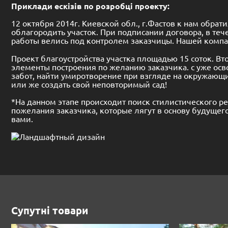
Приклади ескізів по розробці проекту:
12 октября 2014г. Киевской обл., г.Фастов к нам обр
облагородить участок. При подписании договора, в те
работы велись под контролем заказчицы. Нашей компан
Проект благоустройства участка площадью 15 соток. Вт
элементы построения по желанию заказчика. с уже осв
забот, найти умиротворение при взгляде на окружающий
или же создать свой неповторимый сад!
*На данном этапе происходит поиск стилистического р
пожелания заказчика, которые лягут в основу будущего
вами.
Супутні товари