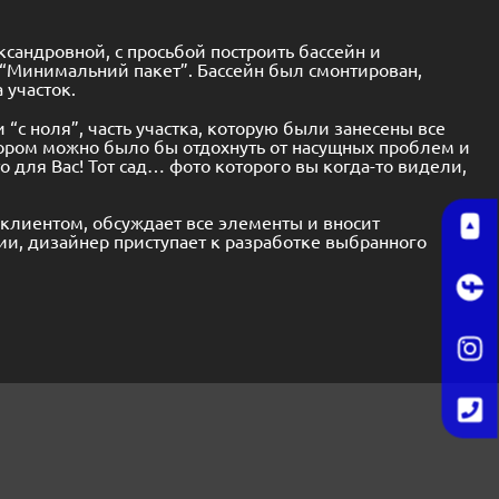
сандровной, с просьбой построить бассейн и
 “Минимальний пакет”. Бассейн был смонтирован,
 участок.
“с ноля”, часть участка, которую были занесены все
тором можно было бы отдохнуть от насущных проблем и
 для Вас! Тот сад… фото которого вы когда-то видели,
 клиентом, обсуждает все элементы и вносит
ии, дизайнер приступает к разработке выбранного