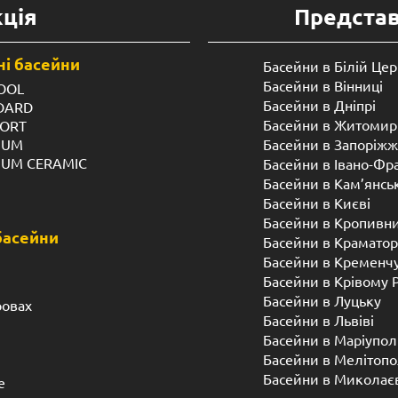
ція
Предста
і басейни
Басейни в Білій Цер
Басейни в Вінниці
OOL
Басейни в Дніпрі
NDARD
Басейни в Житомир
FORT
IUM
Басейни в Запоріжж
IUM CERAMIC
Басейни в Івано-Фр
Басейни в Кам’янсь
Басейни в Києві
Басейни в Кропивн
басейни
Басейни в Краматор
Басейни в Кременч
Басейни в Крівому 
Басейни в Луцьку
ровах
Басейни в Львіві
Басейни в Маріупол
Басейни в Мелітопо
Басейни в Миколає
е