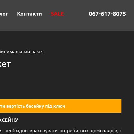
067-617-8075
лог
Контакти
SALE
Минимальный пакет
кет
ти вартість басейну під ключ
АСЕЙНУ
я необхідно враховувати потреби всіх домочадців, і