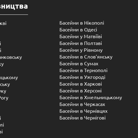
вництва
Басейни в Нікополі
кві
Басейни в Одесі
Басейни у Матвіїві
Басейни в Полтаві
і
Басейни у ​​Рівному
і
Басейни в Слов’янську
анковську
Басейни в Сумах
ку
Басейни в Тернополі
Басейни в Ужгороді
ицькому
Басейни в Харкові
ську
Басейни в Херсоні
уку
Басейни в Хмельницькому
Рогу
Басейни в Черкасах
Басейни в Чернівцях
Басейни в Чернігові
і
лі
ві