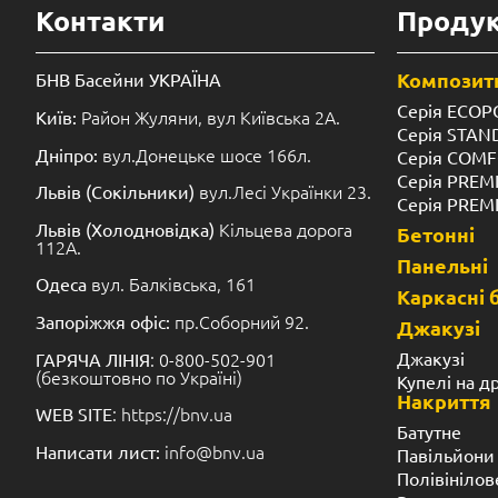
Контакти
Продук
Композитн
БНВ Басейни УКРАЇНА
Серія ECOP
Район Жуляни, вул Київська 2А.
Київ:
Серія STA
вул.Донецьке шосе 166л.
Дніпро:
Серія COM
Серія PREM
вул.Лесі Українки 23.
Львів (Сокільники)
Серія PREM
Кільцева дорога
Львів (Холодновідка)
Бетонні
112А.
Панельні
вул. Балківська, 161
Одеса
Каркасні 
пр.Соборний 92.
Запоріжжя офіс:
Джакузі
: 0-800-502-901
Джакузі
ГАРЯЧА ЛІНІЯ
(безкоштовно по Україні)
Купелі на д
Накриття
: https://bnv.ua
WEB SITE
Батутне
info@bnv.ua
Написати лист:
Павільйони
Полівінілов