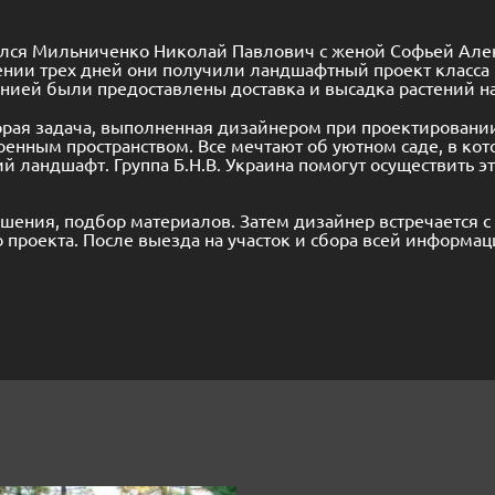
атился Мильниченко Николай Павлович с женой Софьей Алек
чении трех дней они получили ландшафтный проект класса
ией были предоставлены доставка и высадка растений на
орая задача, выполненная дизайнером при проектировании 
оенным пространством. Все мечтают об уютном саде, в ко
 ландшафт. Группа Б.Н.В. Украина помогут осуществить это
ешения, подбор материалов. Затем дизайнер встречается с
 проекта. После выезда на участок и сбора всей информац