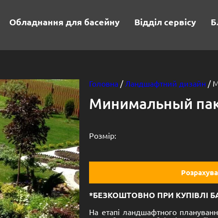
Обладнання для басейну
Відділ сервісу
Б
Головна
/
Ландшафтний дизайн
/ 
Минимальный па
Розмір:
Розрахува
*БЕЗКОШТОВНО ПРИ КУПІВЛІ Б
На етапі ландшафтного плануванн