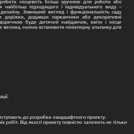
 Зробити місцевість більш зручною для роботи або
я найбільш підходящого і індивідуального виду –
изайну. Зовнішній вигляд і функціональність саду
и доріжки, додавши парканчики або декоративні
доречною буде дитячий майданчик, квіти і місце
не велика, можна встановити мініатюрну альтанку для
ції.
приступають до розробки ландшафтного проекту.
 робіт. Від якості проекту повністю залежить не тільки