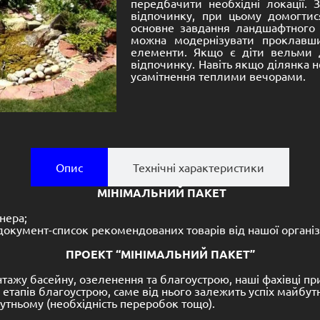
передбачити необхідні локації.
відпочинку, при цьому домогтис
основне завдання ландшафтного д
можна модернізувати проклавш
елементи. Якщо є діти вельми 
відпочинку. Навіть якщо ділянка 
усамітнення теплими вечорами.
Опис
Технічні характеристики
МІНІМАЛЬНИЙ ПАКЕТ
нера;
окумент-список рекомендованих товарів від нашої організа
ПРОЕКТ “МІНІМАЛЬНИЙ ПАКЕТ”
нтажу басейну, озеленення та благоустрою, наші фахівці 
апів благоустрою, саме від нього залежить успіх майбутніх
бутньому (необхідність переробок тощо).