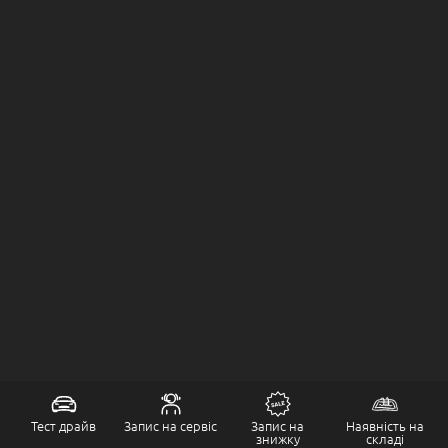
Тест драйв
Запис на сервіс
Запис на
Наявність на
знижку
складі