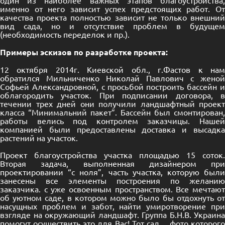
один из наиболее важных этапов благоустройства,
именно от него зависит успех предстоящих работ. От
качества проекта полностью зависит не только внешний
вид сада, но и отсутствие проблем в будущем
(необходимость переделок и пр.).
Примеры эскизов
по
разработке проекта:
12 октября 2014г. Киевской обл., г.Фастов к нам
обратился Мильниченко Николай Павлович с женой
Софьей Александровной, с просьбой построить бассейн и
облагородить участок. При подписании договора, в
течении трех дней они получили ландшафтный проект
класса “Минимальний пакет”. Бассейн был смонтирован,
работы велись под контролем заказчицы. Нашей
компанией были предоставлены доставка и высадка
растений на участок.
Проект благоустройства участка площадью 15 соток.
Вторая задача, выполненная дизайнером при
проектировании “с ноля”, часть участка, которую были
занесены все элементы построения по желанию
заказчика. с уже освоенным пространством. Все мечтают
об уютном
с
аде, в котором можно было бы отдохнуть о
насущных проблем
и забот
, найти умиротворение пр
взгляде на окружающий ландшафт.
Группа
Б.Н.В. Украина
помогут осуществить это для Вас!
Тот сад…
фото которого