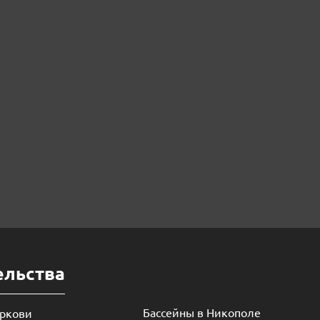
ельства
Бассейны в Никополе
еркови