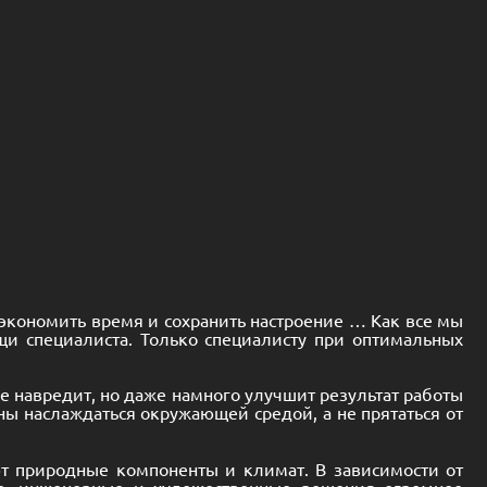
сэкономить время и сохранить настроение … Как все мы
щи специалиста. Только специалисту при оптимальных
не навредит, но даже намного улучшит результат работы
жны наслаждаться окружающей средой, а не прятаться от
т природные компоненты и климат. В зависимости от
ые, инженерные и художественные решения огромное