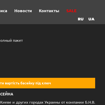
виса
Новости
Контакты
SALE
RU
UA
Полный пакет
ти вартість басейну під ключ
ССЕЙНА
Киеве и других городах Украины от компании Б.Н.В.