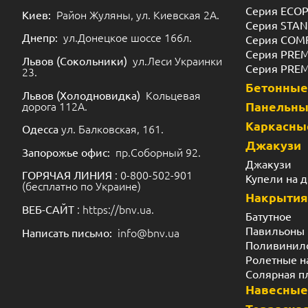
Серия ECO
Район Жуляны, ул. Киевская 2А.
Киев:
Серия STA
ул.Донецкое шоссе 166л.
Днепр:
Серия COM
Серия PRE
ул.Леси Украинки
Львов (Сокольники)
Серия PRE
23.
Бетонные
Кольцевая
Львов (Холодновидка)
дорога 112А.
Панельн
Каркасны
ул. Балковская, 161.
Одесса
Джакузи
пр.Соборный 92.
Запорожье офис:
Джакузи
: 0-800-502-901
ГОРЯЧАЯ ЛИНИЯ
Купели на 
(бесплатно по Украине)
Накрытия
: https://bnv.ua.
ВЕБ-САЙТ
Батутное
Павильоны
info@bnv.ua
Написать письмо:
Поливинил
Ролетные н
Солярная п
Навесные