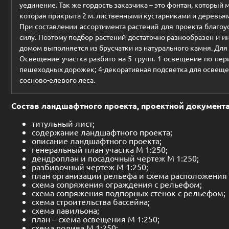
уединение. Так же гордость заказчика – это фонтан, который
которая прикрыта 2 м. лиственными кустарниками и деревьями
При составлении ассортимента растений для проекта благоу
силу. Поэтому подбор растений достаточно разнообразен и 
домом выполняется из брусчатки из натурального камня. Для
Освещение участка разбито на 5 групп. 1-освещение по пер
пешеходных дорожек; 4-декоративная подсветка для освещени
сосново-елевого леса.
Состав ландшафтного проекта, проектной документ
титульный лист;
содержание ландшафтного проекта;
описание ландшафтного проекта;
генеральный план участка М 1:250;
дендроплан и посадочный чертеж М 1:250;
разбивочный чертеж М 1:250;
план организации рельефа и схема расположения
схема сопряжения ограждения с рельефом;
схема сопряжения подпорных стенок с рельефом;
схема строительства бассейна;
схема павильона;
план – схема освещения М 1:250;
схема полива М 1:250;