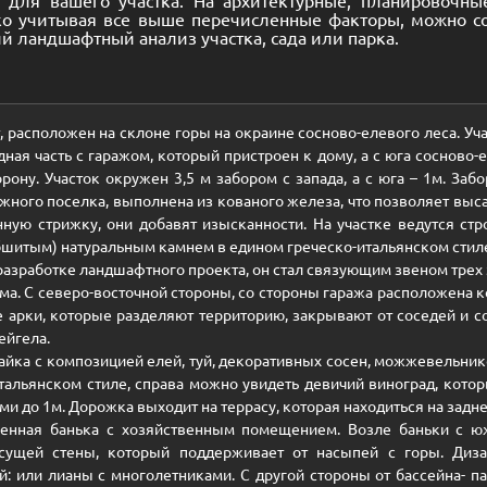
ко учитывая все выше перечисленные факторы, можно соз
 ландшафтный анализ участка, сада или парка.
от, расположен на склоне горы на окраине сосново-елевого леса. Уч
дная часть с гаражом, который пристроен к дому, а с юга сосново
ону. Участок окружен 3,5 м забором с запада, а с юга – 1м. Заб
жного поселка, выполнена из кованого железа, что позволяет выс
ную стрижку, они добавят изысканности. На участке ведутся стро
бшитым) натуральным камнем в едином греческо-итальянском стил
азработке ландшафтного проекта, он стал связующим звеном трех 
ома. С северо-восточной стороны, со стороны гаража расположена 
 арки, которые разделяют территорию, закрывают от соседей и с
ейгела.
ужайка с композицией елей, туй, декоративных сосен, можжевельн
тальянском стиле, справа можно увидеть девичий виноград, кото
 до 1м. Дорожка выходит на террасу, которая находиться на задне
роенная банька с хозяйственным помещением. Возле баньки с
есущей стены, который поддерживает от насыпей с горы. Диз
 или лианы с многолетниками. С другой стороны от бассейна- пат