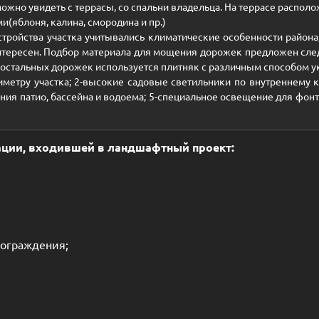
 можно увидеть с террасы, со спальни владельца. На террасе распол
(яблоня, калина, смородина и пр.)
стройства участка учитывались климатические особенности района
интересен. Подбор материала для мощения дорожек предложен сле
 остальных дорожек используется плитняк с различным способом у
иметру участка; 2-высокие садовые светильники по внутреннему 
я патио, бассейна и водоема; 5-специальное освещение для фонтан
ации, входившей в ландшафтный проект:
 ограждения;