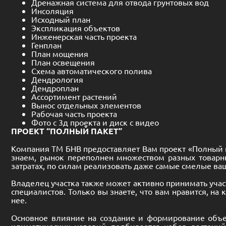
Дренажная система для отвода грунтовых вод
Инсоляция
Исходный план
Экспликация объектов
Инженерская часть проекта
Генплан
План мощения
План освещения
Схема автоматического полива
Дендрология
Дендроплан
Ассортимент растений
Вынос отдельных элементов
Рабочая часть проекта
Фото с 3д проекта и диск с видео
ПРОЕКТ “ПОЛНЫЙ ПАКЕТ”
Компания ТМ БНВ предоставляет Вам проект «Полный па
знаем, рынок переполнен множеством разных товарны
затратах, по силам реализовать даже самые смелые ва
Владелец участка также может активно принимать участ
специалистов. Только вы знаете, что вам нравится, на
нее.
Основное влияние на создание и формирование объе
климатических условий подбирается набор растени