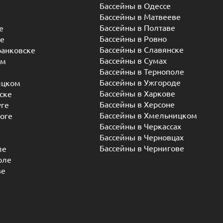
Бассейны в Одессе
Бассейны в Матвееве
Бассейны в Полтаве
е
Бассейны в Ровно
ье
Бассейны в Славянске
ранковске
Бассейны в Сумах
ом
Бассейны в Тернополе
Бассейны в Ужгороде
ицком
Бассейны в Харкове
ске
Бассейны в Херсоне
уге
Бассейны в Хмельницком
оге
Бассейны в Черкассах
Бассейны в Черновцах
Бассейны в Чернигове
ле
оле
ве