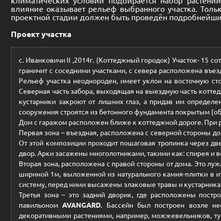
влияние оказывает рельеф выбранного участка. Толь
проектной стадии должен быть проведён подробнейший
Проект участка
с. Иванковичи II ,2014г. (Коттеджный городок) Участок- 15 с
граничит с соседними участками, с севера расположена въез
Рельеф участка неоднороден, имеет уклон на восточную стор
Северная часть забора, выходящая на выездную часть коттед
кустарники закроют от лишних глаз, а придав им определен
сооружения строятся из бетонного фундамента покрытым (о
Дом с гаражом расположен ближе к коттеджной дороге. При р
Первая зона – въездная, расположена с северной стороны д
От этой композиции проходит пошаговая тропинка через две
двор. Арки засажены многолотниками, такими как: спирея и в
Вторая зона, расположена с правой стороны от дома. Это л
шириной 1м, выложенной из натурального камня-плитки в и
систему, перед ними высажены злаковые травы и кустарниками
Третья зона – это задний дворик, где расположены пост
павильоном
AVANGARD
. Бассейн был построен возле н
декоративными растениями, например, можжевельников, туй: