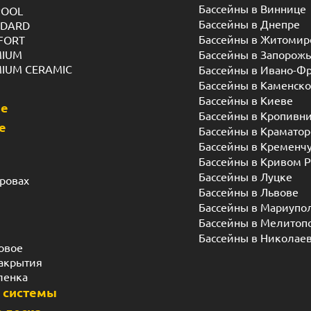
Бассейны в Виннице
POOL
Бассейны в Днепре
NDARD
Бассейны в Житомир
FORT
MIUM
Бассейны в Запорож
MIUM CERAMIC
Бассейны в Ивано-Ф
Бассейны в Каменск
Бассейны в Киеве
ые
Бассейны в Кропивн
е
Бассейны в Краматор
Бассейны в Кременч
Бассейны в Кривом Р
Бассейны в Луцке
дровах
Бассейны в Львове
Бассейны в Мариупо
Бассейны в Мелитоп
Бассейны в Николае
овое
акрытия
ленка
 системы