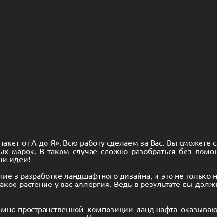
кет от А до Я». Всю работу сделаем за Вас. Вы сможете 
х марок. В таком случае сложно разобраться без помо
ши идеи!
ие в разработке ландшафтного дизайна, и это не только 
 какое растение у вас аллергия. Ведь в результате вы дол
мно-пространственной композиции ландшафта оказываю
й для вашего участка. На архитектурные, планировочн