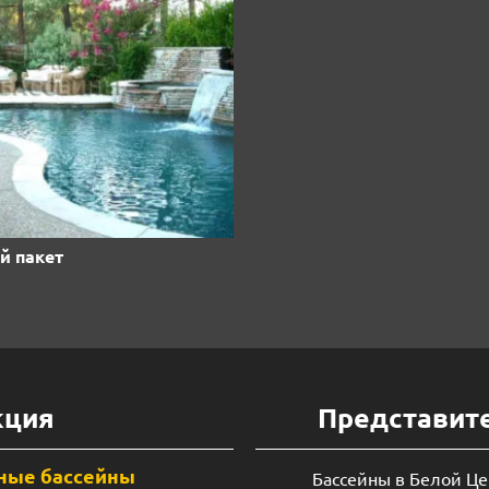
й пакет
кция
Представит
ные бассейны
Бассейны в Белой Ц