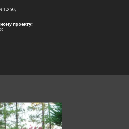
 1:250;
проекту:
в;