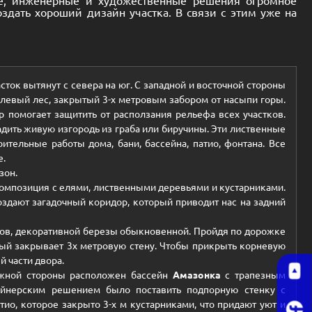
дать хороший дизайн участка. В связи с этим уже на
асток вытянут с севера на юг. С западной и восточной стороны
-елевый лес, закрытый 3-х метровым забором от насыпи горы.
ор помогает защитить от расползания рельефа всех участков.
адить живую изгородь из граба или биручины. Эти лиственные
ительные работы дома, бани, бассейна, патио, фонтана. Все
е.
зон.
композиция с елями, лиственными деревьями и кустарниками.
оздают загадочный коридор, который приводит нас на задний
иков, декоративной березы обыкновенной. Пройдя по дорожке
рый закрывает 3х метровую стену. Чтобы прикрыть корневую
й части двора.
 южной стороны расположен бассейн
Амазонка
с трапезным
айнерским решением было поставить подпорную стенку с
ио, которое закрыто 3-х м кустарниками, что придают уют и