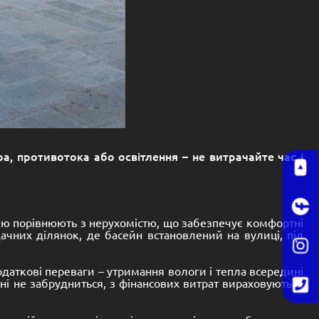
а, противотока або освітлення – не витрачайте час і
цію порівнюють з нерухомістю, що забезпечує комфортні
ачних ділянок, де басейн встановлений на вулиці, під
даткові переваги – утримання вологи і тепла всередині
йні не забрудниться, з фінансових витрат вираховуються