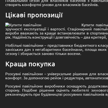
Плавальний сезон для власників басейнів з павільйо
створять комфортні умови для власників басейнів.
Цікаві пропозиції
Купити павільй
зручності експлуатації і вартості. Стаціонарний паві
вироби вважають за краще встановлювати в спортивних 
рік. Надійність конструкції і довговічність – два критері
Мобільні павільйони – представники бюджетного класу. 
заміських дач з негабаритним басейнами, площа яких н
сезону і збирається заново тільки восени.
Краща покупка
Розсувні
павільйони
– універсальне рішення для власни
комфорт. За допомогою рейок і редуктора, автоматизов
Розсувні павільйони виробники оснащують додаткови
сторону. Подібне рішення оцінять любителі зимового
рекомендують при будівництві розсувних павільйонів вр