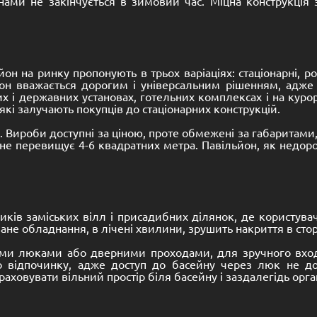
нами не закінчується в зимовий час. Міцна конструкція 
он на ринку пропонують в трьох варіаціях: стаціонарні, роз
льйон вважається дорогим і універсальним рішенням, адж
і державних установах, готельних комплексах і на курор
ї, які залучають покупців до стаціонарних конструкцій.
Вироби доступні за ціною, проте обмежені за габаритами, 
е перевищує 4-6 квадратних метра. Павільйон, як недоро
ків заміських вілл і присадибних ділянок, де користувачі
ане обладнання, в лічені хвилини, зрушить накриття в сто
ми люками або дверними проходами, для зручного входу 
 відпочинку, адже доступ до басейну через люк не доп
аховувати вільний простір біля басейну і заздалегідь орг