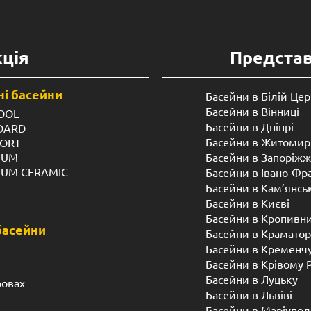
ція
Предста
і басейни
Басейни в Білій Цер
Басейни в Вінниці
OOL
Басейни в Дніпрі
NDARD
Басейни в Житомир
FORT
IUM
Басейни в Запоріжж
IUM CERAMIC
Басейни в Івано-Фр
Басейни в Кам’янсь
Басейни в Києві
Басейни в Кропивн
басейни
Басейни в Краматор
Басейни в Кременч
Басейни в Крівому 
Басейни в Луцьку
ровах
Басейни в Львіві
Басейни в Маріупол