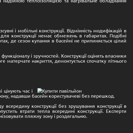
з надійною теплоізоляцією та нагрівальне обладнання
сувні і мобільні конструкції. Відмінність модифікацій в
е для конструкції немає обмежень в габаритах. Подібні
тах, де сезон купання в басейні не припиняється цілий
функціоналу і зручностей. Конструкції оцінять власники
ге матерчате накриття, демонтується спочатку літнього
 цінують час і
рону, надавши басейн користувачеві без перешкод.
всередину конструкції без зрушування конструкції в
устить втрати тепла всередині конструкції. Експерти
анізовувати пляжну зону і роздягальню.