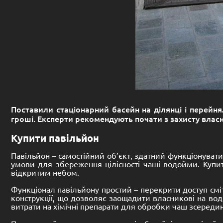
Поставили стаціонарний басейн на ділянці і перейня
гроші. Експерти рекомендують почати з захисту власн
Купити павільйон
Павільйон – самостійний об’єкт, здатний функціонуват
умови для збереження цілісності чаші водойми. Купит
відкритим небом.
Функціонал павільйону простий – перекрити доступ смі
конструкції, що дозволяє заощадити власникові на воді
витрати на хімічні препарати для обробки чаш зсереди