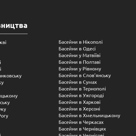
вництва
Басейни в Нікополі
кві
Басейни в Одесі
Басейни у Матвіїві
Басейни в Полтаві
і
Басейни у ​​Рівному
і
Басейни в Слов’янську
анковську
Басейни в Сумах
ку
Басейни в Тернополі
Басейни в Ужгороді
ицькому
Басейни в Харкові
ську
Басейни в Херсоні
уку
Басейни в Хмельницькому
Рогу
Басейни в Черкасах
Басейни в Чернівцях
Басейни в Чернігові
і