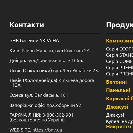
Контакти
Продук
Композитн
БНВ Басейни УКРАЇНА
Серія ECOP
Район Жуляни, вул Київська 2А.
Київ:
Серія STA
вул.Донецьке шосе 166л.
Дніпро:
Серія COM
Серія PREM
вул.Лесі Українки 23.
Львів (Сокільники)
Серія PREM
Кільцева дорога
Львів (Холодновідка)
Бетонні
112А.
Панельні
вул. Балківська, 161
Одеса
Каркасні 
пр.Соборний 92.
Запоріжжя офіс:
Джакузі
: 0-800-502-901
Джакузі
ГАРЯЧА ЛІНІЯ
(безкоштовно по Україні)
Купелі на д
Накриття
: https://bnv.ua
WEB SITE