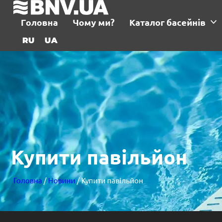
Головна
Чому ми?
Каталог басейнів
RU
UA
Купити павільйон
Головна
/
Новини
/ Купити павільйон