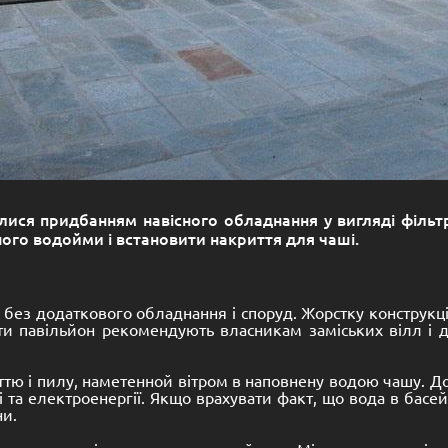
лися придбанням навісного обладнання у вигляді фільтр
ого водойми і встановити накриття для чаші.
и без додаткового обладнання і споруд. Жорстку конструк
и павільйон рекомендують власникам заміських вілл і д
ттю і пилу, наметенной вітром в наповнену водою чашу. До
 та електроенергії. Якщо врахувати факт, що вода в басе
ни.