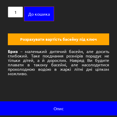
Alternative:
До кошика
Розрахувати вартість басейну під ключ
Бриз
– маленький дитячий басейн, але досить
глибокий. Таке поєднання розмірів порадує не
тільки дітей, а й дорослих. Навряд Ви будите
плавати в такому басейні, але насолодитися
прохолодною водою в жаркі літні дні цілком
можливо.
Опис