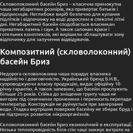
Скловолоконний басейн Бриз – класична прямокутна
чаша негабаритних розмірів, яка привертає батьків і
підприємців.
Неглибоке виріб безпечно для купання
підлітків і відпочинку на воді дорослим в спекотні літні
дні.
Негабаритний басейн сподобається власникам
приватних лазень і саун. А також салонам краси і
готельних комплексів, які вирішили облаштувати зону
відпочинку для залучення відвідувачів.
Композитний (скловолоконний)
басейн Бриз
Недорога скловолоконна чаша порадує власника
надійністю і довговічністю.
Український бренд Б.Н.В.,
супроводжуючи власну продукцію, видає офіційну 10-
річну гарантію. А також запевняє, що басейн прослужить
більше 25 років.
Стійка до зміщення грунту чаша не
вигоряє під сонячними променями і переносить перепади
температур.
Конструкція не руйнується при замерзанні
води.
Гладка внутрішня поверхня басейну не збирає бруд і
не підтримує розвиток мікроорганізмів.
Скловолоконний басейн Бриз економічний в експлуатації.
Низька теплопровідність біля стін чаші знижує витрати на