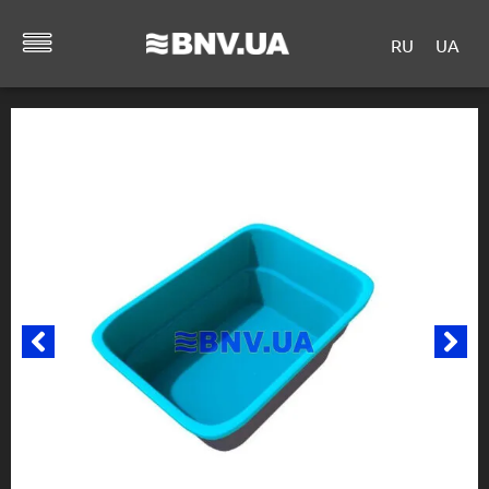
RU
UA